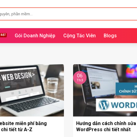
Gói Doanh Nghiệp
Cộng Tác Viên
Blogs
06
Th3
ebsite miễn phí bằng
Hướng dẫn cách chỉnh sửa 
hi tiết từ A-Z
WordPress chi tiết nhất