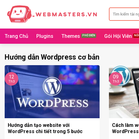
Bỏ
Search
qua
for:
nội
dung
Trang Chủ
Plugins
Themes
Gói Hội Viên
Hướng dẫn Wordpress cơ bản
12
09
Th3
Th3
Hướng dẫn tạo website với
Cách làm w
WordPress chi tiết trong 5 bước
WordPress c