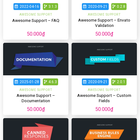
2022-04-16
3.1.3
2020-09-21
0.2.8
AWESOME SUPPORT
AWESOME SUPPORT
Awesome Support – Envato
Awesome Support – FAQ
Validation
50.000
₫
50.000
₫
2025-01-28
4.6.3
2020-09-21
2.0.1
AWESOME SUPPORT
AWESOME SUPPORT
Awesome Support –
Awesome Support – Custom
Documentation
Fields
50.000
₫
50.000
₫