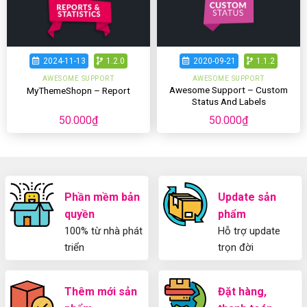
2024-11-13
1.2.0
2020-09-21
1.1.2
AWESOME SUPPORT
AWESOME SUPPORT
Awesome Support – Custom
MyThemeShopn – Report
Status And Labels
50.000
₫
50.000
₫
Phần mềm bản
Update sản
quyền
phẩm
100% từ nhà phát
Hỗ trợ update
triển
trọn đời
Thêm mới sản
Đặt hàng,