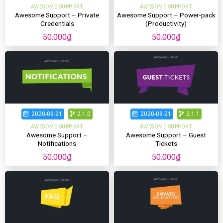
AWESOME SUPPORT
AWESOME SUPPORT
Awesome Support – Private
Awesome Support – Power-pack
Credentials
(Productivity)
50.000
₫
50.000
₫
2020-09-21
2.1.0
2020-09-21
2.1.1
AWESOME SUPPORT
AWESOME SUPPORT
Awesome Support –
Awesome Support – Guest
Notifications
Tickets
50.000
₫
50.000
₫