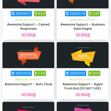
2020-09-21
3.0.0
2025-01-15
2.4.0
AWESOME SUPPORT
AWESOME SUPPORT
Awesome Support – Canned
Awesome Support – Business
Responses
Rules Engine
50.000
₫
50.000
₫
2022-04-16
1.0.8
2025-02-01
2.0.3
AWESOME SUPPORT
AWESOME SUPPORT
Awesome Support – Agent
Awesome Support – Auto Close
Front-End (DO NOT USE)
50.000
₫
50.000
₫