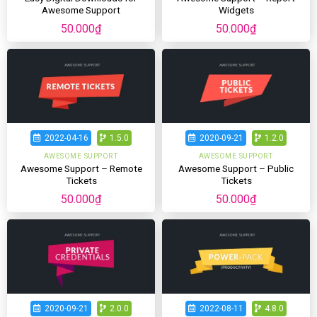
Awesome Support
Widgets
50.000
₫
50.000
₫
2022-04-16
1.5.0
2020-09-21
1.2.0
AWESOME SUPPORT
AWESOME SUPPORT
Awesome Support – Remote
Awesome Support – Public
Tickets
Tickets
50.000
₫
50.000
₫
2020-09-21
2.0.0
2022-08-11
4.8.0