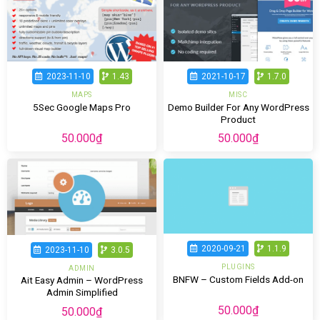
2023-11-10
1.43
2021-10-17
1.7.0
MAPS
MISC
Demo Builder For Any WordPress
5Sec Google Maps Pro
Product
50.000
₫
50.000
₫
2020-09-21
1.1.9
2023-11-10
3.0.5
PLUGINS
ADMIN
BNFW – Custom Fields Add-on
Ait Easy Admin – WordPress
Admin Simplified
50.000
₫
50.000
₫