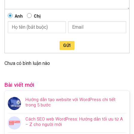
Anh
Chị
GỬI
Chưa có bình luận nào
Bài viết mới
Hướng dẫn tạo website với WordPress chi tiết
trong 5 bước
Không
có
Cách SEO web WordPress: Hướng dẫn tối ưu từ A
bình
– Z cho người mới
luận
Không
ở