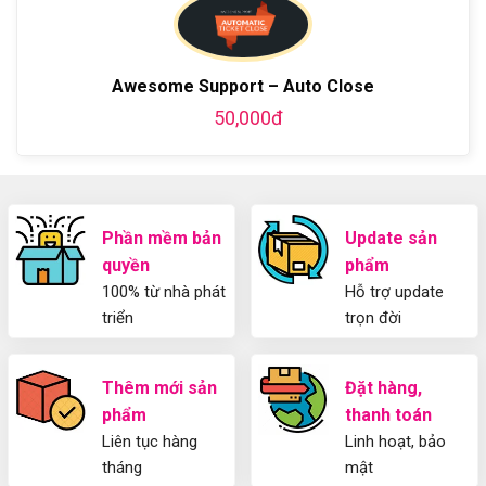
WordPress
blog
chi
Hướng
bằng
tiết
Dẫn
WordPress
từ
Sử
và
A-
Dụng
thiết
Awesome Support – Auto Close
Z
Yoast
kế
50,000đ
WordPress
blog
SEO
từ
2025
A-
Cho
Z
Người
Mới
Phần mềm bản
Update sản
quyền
phẩm
100% từ nhà phát
Hỗ trợ update
triển
trọn đời
Thêm mới sản
Đặt hàng,
phẩm
thanh toán
Liên tục hàng
Linh hoạt, bảo
tháng
mật