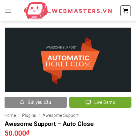
Bỏ
qua
nội
dung
Gửi yêu cầu
Live Demo
Home
/
Plugins
/
Awesome Support
Awesome Support – Auto Close
50.000
₫