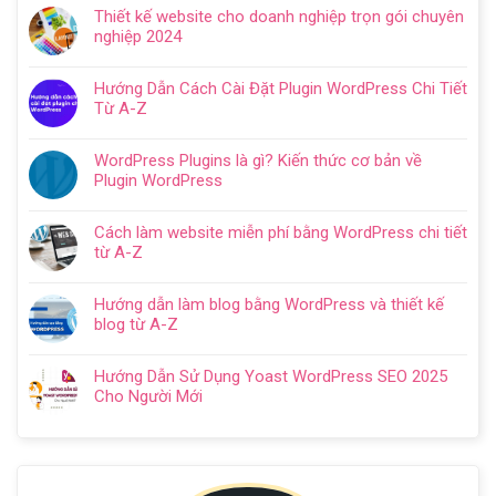
có
Hướng
Thiết kế website cho doanh nghiệp trọn gói chuyên
bình
dẫn
nghiệp 2024
luận
tạo
Không
ở
website
có
Cách
Hướng Dẫn Cách Cài Đặt Plugin WordPress Chi Tiết
với
bình
SEO
Từ A-Z
WordPress
luận
web
Không
chi
ở
WordPress:
có
tiết
Thiết
WordPress Plugins là gì? Kiến thức cơ bản về
Hướng
bình
trong
kế
Plugin WordPress
dẫn
luận
5
website
Không
tối
ở
bước
cho
có
ưu
Hướng
Cách làm website miễn phí bằng WordPress chi tiết
doanh
bình
từ
Dẫn
từ A-Z
nghiệp
luận
A
Cách
Không
trọn
ở
–
Cài
có
gói
WordPress
Z
Hướng dẫn làm blog bằng WordPress và thiết kế
Đặt
bình
chuyên
Plugins
cho
blog từ A-Z
Plugin
luận
nghiệp
là
người
Không
WordPress
ở
2024
gì?
mới
có
Chi
Cách
Hướng Dẫn Sử Dụng Yoast WordPress SEO 2025
Kiến
bình
Tiết
làm
Cho Người Mới
thức
luận
Từ
website
Không
cơ
ở
A-
miễn
có
bản
Hướng
Z
phí
bình
về
dẫn
bằng
luận
Plugin
làm
WordPress
ở