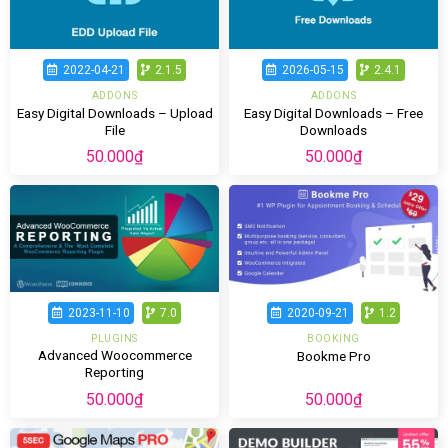
2022-04-21
2.1.5
2026-05-15
2.4.1
ADDONS
ADDONS
Easy Digital Downloads – Upload
Easy Digital Downloads – Free
File
Downloads
50.000
₫
50.000
₫
2023-11-10
7.0
2020-09-21
1.2
PLUGINS
BOOKING
Advanced Woocommerce
Bookme Pro
Reporting
50.000
₫
50.000
₫