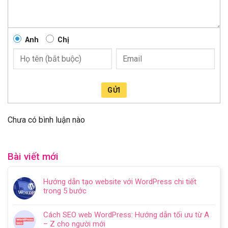
Anh
Chị
GỬI
Chưa có bình luận nào
Bài viết mới
Hướng dẫn tạo website với WordPress chi tiết
trong 5 bước
Không
có
Cách SEO web WordPress: Hướng dẫn tối ưu từ A
bình
– Z cho người mới
luận