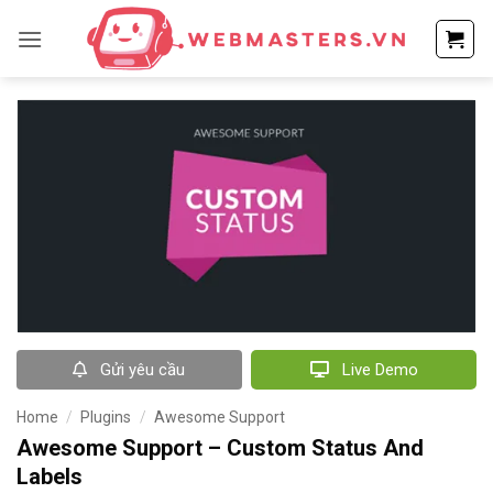
Bỏ
qua
nội
dung
Gửi yêu cầu
Live Demo
Home
/
Plugins
/
Awesome Support
Awesome Support – Custom Status And
Labels