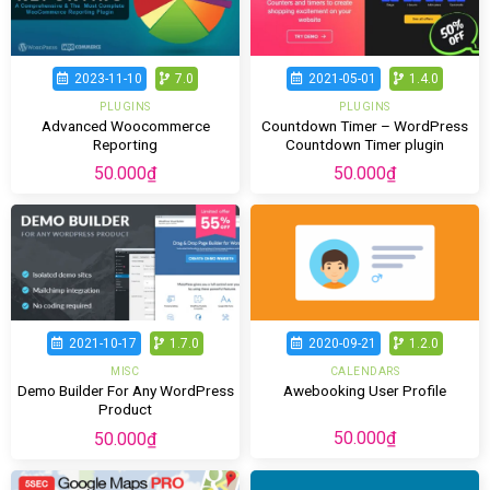
2023-11-10
7.0
2021-05-01
1.4.0
PLUGINS
PLUGINS
Advanced Woocommerce
Countdown Timer – WordPress
Reporting
Countdown Timer plugin
50.000
₫
50.000
₫
2020-09-21
1.2.0
2021-10-17
1.7.0
CALENDARS
MISC
Demo Builder For Any WordPress
Awebooking User Profile
Product
50.000
₫
50.000
₫