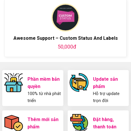
bằng
luận
Plugin
làm
WordPress
ở
WordPress
blog
chi
Hướng
bằng
tiết
Dẫn
WordPress
từ
Sử
và
A-
Dụng
thiết
Z
Yoast
kế
Awesome Support – Custom Status And Labels
WordPress
blog
SEO
từ
50,000đ
2025
A-
Cho
Z
Người
Mới
Phần mềm bản
Update sản
quyền
phẩm
100% từ nhà phát
Hỗ trợ update
triển
trọn đời
Thêm mới sản
Đặt hàng,
phẩm
thanh toán