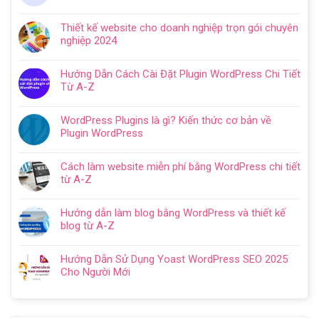
Không
ở
có
Hướng
Thiết kế website cho doanh nghiệp trọn gói chuyên
bình
dẫn
nghiệp 2024
luận
tạo
Không
ở
website
có
Cách
Hướng Dẫn Cách Cài Đặt Plugin WordPress Chi Tiết
với
bình
SEO
Từ A-Z
WordPress
luận
web
Không
chi
ở
WordPress:
có
tiết
Thiết
WordPress Plugins là gì? Kiến thức cơ bản về
Hướng
bình
trong
kế
Plugin WordPress
dẫn
luận
5
website
Không
tối
ở
bước
cho
có
ưu
Hướng
Cách làm website miễn phí bằng WordPress chi tiết
doanh
bình
từ
Dẫn
từ A-Z
nghiệp
luận
A
Cách
Không
trọn
ở
–
Cài
có
gói
WordPress
Z
Hướng dẫn làm blog bằng WordPress và thiết kế
Đặt
bình
chuyên
Plugins
cho
blog từ A-Z
Plugin
luận
nghiệp
là
người
Không
WordPress
ở
2024
gì?
mới
có
Chi
Cách
Hướng Dẫn Sử Dụng Yoast WordPress SEO 2025
Kiến
bình
Tiết
làm
Cho Người Mới
thức
luận
Từ
website
Không
cơ
ở
A-
miễn
có
bản
Hướng
Z
phí
bình
về
dẫn