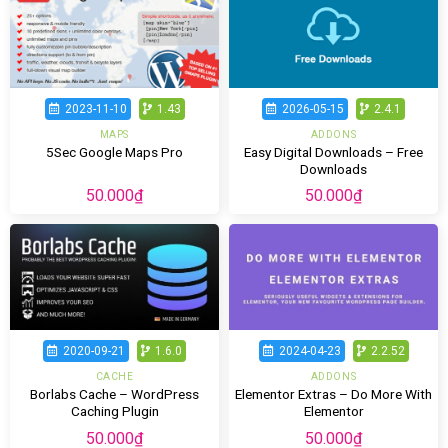
2023-11-10
1.43
2026-05-15
2.4.1
MAPS
ADDONS
Easy Digital Downloads – Free
5Sec Google Maps Pro
Downloads
50.000
₫
50.000
₫
2020-09-21
1.6.0
2024-04-23
2.2.52
CACHE
ADDONS
Borlabs Cache – WordPress
Elementor Extras – Do More With
Caching Plugin
Elementor
50.000
₫
50.000
₫