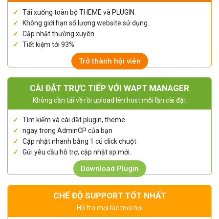
Tải xuống toàn bộ THEME và PLUGIN.
Không giới hạn số lượng website sử dụng.
Cập nhật thường xuyên.
Tiết kiệm tới 93%.
Trở thành hội viên
CÀI ĐẶT TRỰC TIẾP VỚI WAPT MANAGER
Không cần tải về rồi upload lên host mỗi lần cài đặt
Tìm kiếm và cài đặt plugin, theme.
ngay trong AdminCP của bạn
Cập nhật nhanh bằng 1 cú click chuột
Gửi yêu cầu hỗ trợ, cập nhật sp mới.
Download Plugin
CHẾ ĐỘ SUPPORT TỐT NHẤT
Hỗ trợ mọi lúc mọi nơi