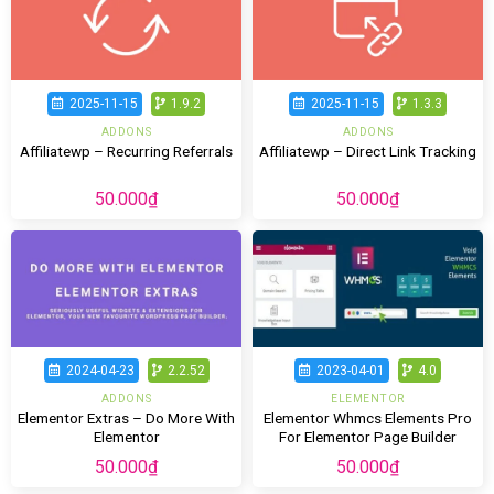
2025-11-15
1.9.2
2025-11-15
1.3.3
ADDONS
ADDONS
Affiliatewp – Recurring Referrals
Affiliatewp – Direct Link Tracking
50.000
₫
50.000
₫
2024-04-23
2.2.52
2023-04-01
4.0
ADDONS
ELEMENTOR
Elementor Extras – Do More With
Elementor Whmcs Elements Pro
Elementor
For Elementor Page Builder
50.000
₫
50.000
₫