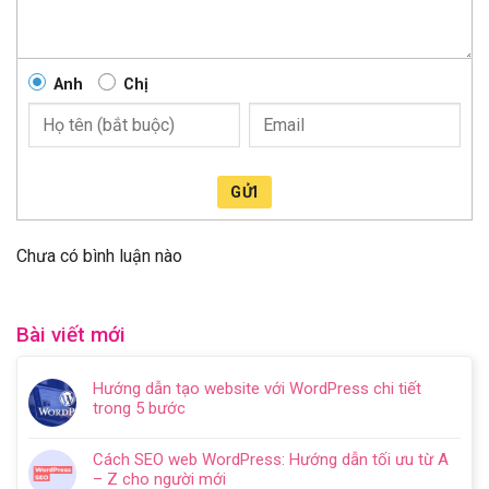
Anh
Chị
GỬI
Chưa có bình luận nào
Bài viết mới
Hướng dẫn tạo website với WordPress chi tiết
trong 5 bước
Không
có
Cách SEO web WordPress: Hướng dẫn tối ưu từ A
bình
– Z cho người mới
luận