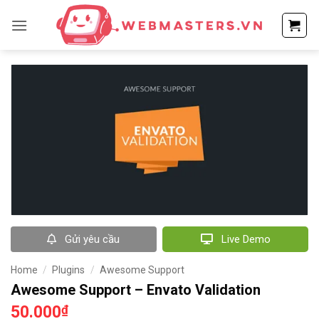
Bỏ
qua
nội
dung
Gửi yêu cầu
Live Demo
Home
/
Plugins
/
Awesome Support
Awesome Support – Envato Validation
50.000
₫