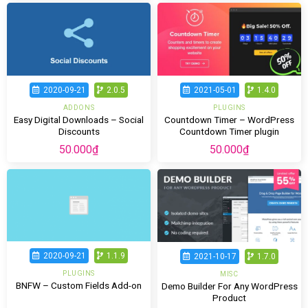
2020-09-21
2.0.5
2021-05-01
1.4.0
ADDONS
PLUGINS
Easy Digital Downloads – Social
Countdown Timer – WordPress
Discounts
Countdown Timer plugin
50.000
₫
50.000
₫
2020-09-21
1.1.9
2021-10-17
1.7.0
PLUGINS
MISC
BNFW – Custom Fields Add-on
Demo Builder For Any WordPress
Product