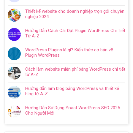
Không
ở
có
Hướng
Thiết kế website cho doanh nghiệp trọn gói chuyên
bình
dẫn
nghiệp 2024
luận
tạo
Không
ở
website
có
Cách
Hướng Dẫn Cách Cài Đặt Plugin WordPress Chi Tiết
với
bình
SEO
Từ A-Z
WordPress
luận
web
Không
chi
ở
WordPress:
có
tiết
Thiết
WordPress Plugins là gì? Kiến thức cơ bản về
Hướng
bình
trong
kế
Plugin WordPress
dẫn
luận
5
website
Không
tối
ở
bước
cho
có
ưu
Hướng
Cách làm website miễn phí bằng WordPress chi tiết
doanh
bình
từ
Dẫn
từ A-Z
nghiệp
luận
A
Cách
Không
trọn
ở
–
Cài
có
gói
WordPress
Z
Hướng dẫn làm blog bằng WordPress và thiết kế
Đặt
bình
chuyên
Plugins
cho
blog từ A-Z
Plugin
luận
nghiệp
là
người
Không
WordPress
ở
2024
gì?
mới
có
Chi
Cách
Hướng Dẫn Sử Dụng Yoast WordPress SEO 2025
Kiến
bình
Tiết
làm
Cho Người Mới
thức
luận
Từ
website
Không
cơ
ở
A-
miễn
có
bản
Hướng
Z
phí
bình
về
dẫn