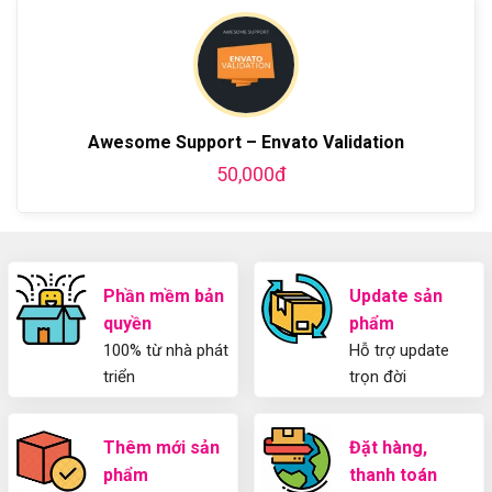
bằng
luận
Plugin
làm
WordPress
ở
WordPress
blog
chi
Hướng
bằng
tiết
Dẫn
WordPress
từ
Sử
và
A-
Dụng
thiết
Z
Yoast
kế
Awesome Support – Envato Validation
WordPress
blog
SEO
từ
50,000đ
2025
A-
Cho
Z
Người
Mới
Phần mềm bản
Update sản
quyền
phẩm
100% từ nhà phát
Hỗ trợ update
triển
trọn đời
Thêm mới sản
Đặt hàng,
phẩm
thanh toán