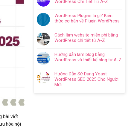
bình
WordPress Chi Tiết Từ A-Z
web
chi
luận
Không
WordPress:
tiết
ở
có
Hướng
trong
WordPress Plugins là gì? Kiến
Thiết
bình
dẫn
5
thức cơ bản về Plugin WordPress
kế
luận
tối
bước
Không
website
ở
ưu
có
cho
Hướng
từ
Cách làm website miễn phí bằng
bình
doanh
Dẫn
A
WordPress chi tiết từ A-Z
luận
nghiệp
Cách
–
Không
ở
trọn
Cài
Z
có
WordPress
gói
Hướng dẫn làm blog bằng
Đặt
cho
bình
Plugins
chuyên
WordPress và thiết kế blog từ A-Z
Plugin
người
luận
là
nghiệp
Không
WordPress
mới
ở
gì?
2024
có
Chi
Cách
Hướng Dẫn Sử Dụng Yoast
Kiến
bình
Tiết
làm
WordPress SEO 2025 Cho Người
thức
luận
Từ
website
Mới
cơ
ở
A-
miễn
Không
bản
Hướng
Z
phí
có
về
dẫn
bằng
bình
Plugin
làm
WordPress
luận
WordPress
blog
chi
ở
bằng
tiết
 bài viết
Hướng
WordPress
từ
Dẫn
ưu hóa nội
và
A-
Sử
thiết
Z
Dụng