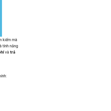
ìm kiếm mà
à tính năng
phí
và
trả
ính: