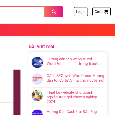
Login
Cart
Bài viết mới
Hướng dẫn tạo website với
WordPress chi tiết trong 5 bước
Không
có
Cách SEO web WordPress: Hướng
bình
dẫn tối ưu từ A – Z cho người mới
luận
Không
ở
có
Hướng
Thiết kế website cho doanh
bình
dẫn
nghiệp trọn gói chuyên nghiệp
luận
tạo
2024
ở
website
Không
Cách
với
có
Hướng Dẫn Cách Cài Đặt Plugin
SEO
WordPress