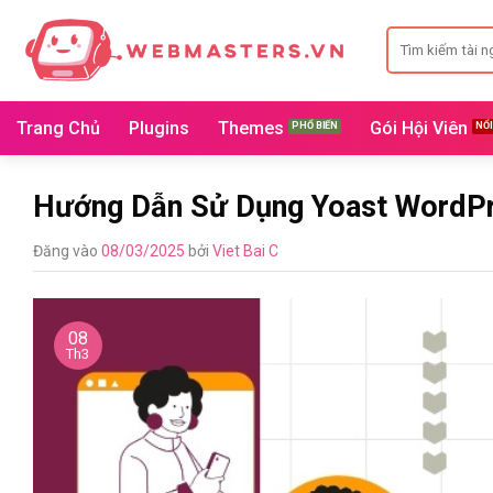
Bỏ
Search
qua
for:
nội
dung
Trang Chủ
Plugins
Themes
Gói Hội Viên
Hướng Dẫn Sử Dụng Yoast WordP
Đăng vào
08/03/2025
bởi
Viet Bai C
08
Th3