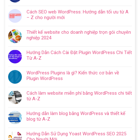
Không
có
Cách SEO web WordPress: Hướng dẫn tối ưu từ A
bình
– Z cho người mới
luận
Không
ở
có
Hướng
Thiết kế website cho doanh nghiệp trọn gói chuyên
bình
dẫn
nghiệp 2024
luận
tạo
Không
ở
website
có
Cách
Hướng Dẫn Cách Cài Đặt Plugin WordPress Chi Tiết
với
bình
SEO
Từ A-Z
WordPress
luận
web
Không
chi
ở
WordPress:
có
tiết
Thiết
WordPress Plugins là gì? Kiến thức cơ bản về
Hướng
bình
trong
kế
Plugin WordPress
dẫn
luận
5
website
Không
tối
ở
bước
cho
có
ưu
Hướng
Cách làm website miễn phí bằng WordPress chi tiết
doanh
bình
từ
Dẫn
từ A-Z
nghiệp
luận
A
Cách
Không
trọn
ở
–
Cài
có
gói
WordPress
Z
Hướng dẫn làm blog bằng WordPress và thiết kế
Đặt
bình
chuyên
Plugins
cho
blog từ A-Z
Plugin
luận
nghiệp
là
người
Không
WordPress
ở
2024
gì?
mới
có
Chi
Cách
Hướng Dẫn Sử Dụng Yoast WordPress SEO 2025
Kiến
bình
Tiết
làm
Cho Người Mới