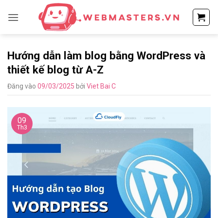
Bỏ
qua
nội
dung
Hướng dẫn làm blog bằng WordPress và
thiết kế blog từ A-Z
Đăng vào
09/03/2025
bởi
Viet Bai C
09
Th3