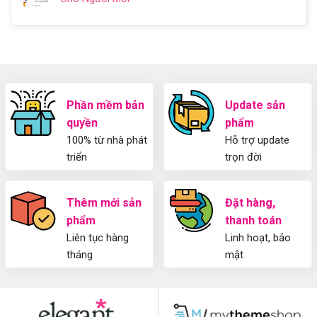
thức
luận
Từ
website
Không
cơ
ở
A-
miễn
có
bản
Hướng
Z
phí
bình
về
dẫn
bằng
luận
Plugin
làm
WordPress
ở
WordPress
blog
chi
Hướng
bằng
tiết
Dẫn
WordPress
từ
Sử
Phần mềm bản
Update sản
và
A-
Dụng
thiết
quyền
phẩm
Z
Yoast
kế
WordPress
100% từ nhà phát
Hỗ trợ update
blog
SEO
từ
triển
trọn đời
2025
A-
Cho
Z
Người
Mới
Thêm mới sản
Đặt hàng,
phẩm
thanh toán
Liên tục hàng
Linh hoạt, bảo
tháng
mật