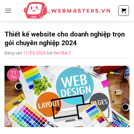
Bỏ
qua
nội
dung
Thiết kế website cho doanh nghiệp trọn
gói chuyên nghiệp 2024
Đăng vào
11/03/2025
bởi
Viet Bai C
11
Th3