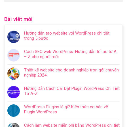
Bài viết mới
Hướng dẫn tạo website với WordPress chi tiết
trong 5 bước
Không
có
Cách SEO web WordPress: Hướng dẫn tối ưu từ A
bình
– Z cho người mới
luận
Không
ở
có
Hướng
Thiết kế website cho doanh nghiệp trọn gói chuyên
bình
dẫn
nghiệp 2024
luận
tạo
Không
ở
website
có
Cách
Hướng Dẫn Cách Cài Đặt Plugin WordPress Chi Tiết
với
bình
SEO
Từ A-Z
WordPress
luận
web
Không
chi
ở
WordPress:
có
tiết
Thiết
WordPress Plugins là gì? Kiến thức cơ bản về
Hướng
bình
trong
kế
Plugin WordPress
dẫn
luận
5
website
Không
tối
ở
bước
cho
có
ưu
Hướng
Cách làm website miễn phí bằng WordPress chi tiết
doanh