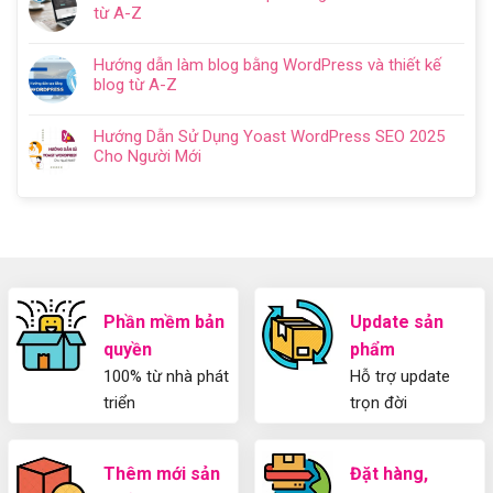
bình
từ
Dẫn
từ A-Z
nghiệp
luận
A
Cách
Không
trọn
ở
–
Cài
có
gói
WordPress
Z
Hướng dẫn làm blog bằng WordPress và thiết kế
Đặt
bình
chuyên
Plugins
cho
blog từ A-Z
Plugin
luận
nghiệp
là
người
Không
WordPress
ở
2024
gì?
mới
có
Chi
Cách
Hướng Dẫn Sử Dụng Yoast WordPress SEO 2025
Kiến
bình
Tiết
làm
Cho Người Mới
thức
luận
Từ
website
Không
cơ
ở
A-
miễn
có
bản
Hướng
Z
phí
bình
về
dẫn
bằng
luận
Plugin
làm
WordPress
ở
WordPress
blog
chi
Hướng
bằng
tiết
Dẫn
WordPress
từ
Sử
Phần mềm bản
Update sản
và
A-
Dụng
thiết
quyền
phẩm
Z
Yoast
kế
WordPress
100% từ nhà phát
Hỗ trợ update
blog
SEO
từ
triển
trọn đời
2025
A-
Cho
Z
Người
Mới
Thêm mới sản
Đặt hàng,