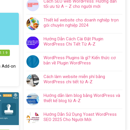
Cách SEO web WordPress: Hướng dẫn
bình
tối ưu từ A – Z cho người mới
luận
Không
ở
có
Hướng
Thiết kế website cho doanh nghiệp trọn
bình
dẫn
gói chuyên nghiệp 2024
luận
tạo
Không
ở
website
có
Cách
Hướng Dẫn Cách Cài Đặt Plugin
với
bình
SEO
WordPress Chi Tiết Từ A-Z
WordPress
luận
web
Không
chi
ở
WordPress:
1.1.9
có
tiết
Thiết
WordPress Plugins là gì? Kiến thức cơ
Hướng
bình
trong
kế
bản về Plugin WordPress
dẫn
luận
5
s Add-on
website
Không
tối
ở
bước
cho
có
ưu
Hướng
Cách làm website miễn phí bằng
doanh
bình
từ
Dẫn
WordPress chi tiết từ A-Z
nghiệp
luận
A
Cách
Không
trọn
ở
–
Cài
có
gói
WordPress
Z
Hướng dẫn làm blog bằng WordPress và
Đặt
bình
chuyên
Plugins
cho
thiết kế blog từ A-Z
Plugin
luận
nghiệp
là
người
Không
WordPress
ở
2024
gì?
mới
có
Chi
Cách
Hướng Dẫn Sử Dụng Yoast WordPress
Kiến
bình
Tiết
làm
SEO 2025 Cho Người Mới
thức
luận
Từ
website
Không
cơ
ở
A-
miễn
có