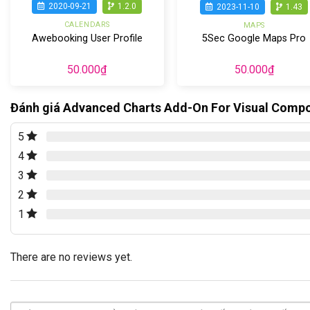
2020-09-21
1.2.0
2023-11-10
1.43
CALENDARS
MAPS
Awebooking User Profile
5Sec Google Maps Pro
50.000
₫
50.000
₫
Đánh giá Advanced Charts Add-On For Visual Comp
5
4
3
2
1
There are no reviews yet.