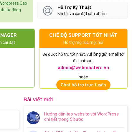
 Wordpress Cao
Hỗ Trợ Kỹ Thuật
date tự động
Khi tải và cài đặt sản phẩm
ANAGER
CHẾ ĐỘ SUPPORT TỐT NHẤT
n cài đặt
Hỗ trợ mọi lúc mọi nơi
Để được hỗ trợ tốt nhất, vui lòng gửi email tới
địa chỉ sau:
admin@webmasters.vn
hoặc
Chat hỗ trợ trực tuyến
Bài viết mới
Hướng dẫn tạo website với WordPress
chi tiết trong 5 bước
Không
có