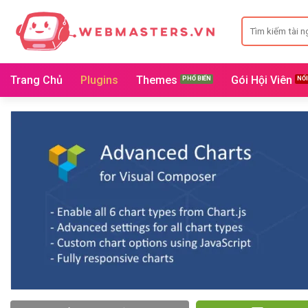
Bỏ
Search
qua
for:
nội
dung
Trang Chủ
Plugins
Themes
Gói Hội Viên