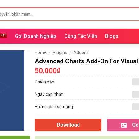
Gói Doanh Nghiệp
Cộng Tác Viên
Blogs
Home
/
Plugins
/
Addons
Advanced Charts Add-On For Visua
50.000
₫
Phiên bản
Ngày cập nhật
Hướng dẫn sử dụng
Download
Gói