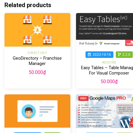
Related products
DIRECTORY
2022-10-16
2.2.0
GeoDirectory – Franchise
ADDONS
Manager
Easy Tables – Table Manag
50.000
₫
For Visual Composer
50.000
₫