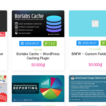
2020-09-21
2020-09-21
1.6.0
PLUGINS
CACHE
BNFW – Custom Field
er
Borlabs Cache – WordPress
Caching Plugin
50.000
₫
50.000
₫