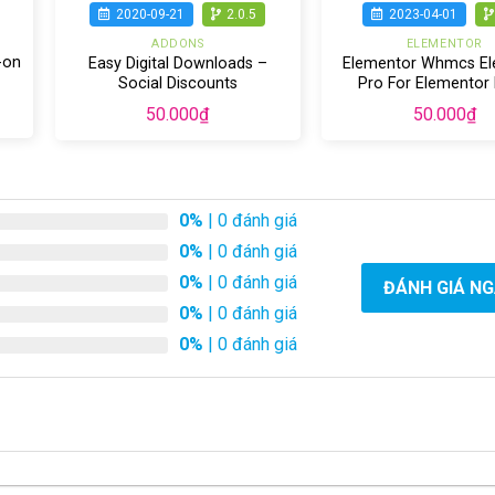
2020-09-21
2.0.5
2023-04-01
ADDONS
ELEMENTOR
-on
Easy Digital Downloads –
Elementor Whmcs E
Social Discounts
Pro For Elementor
Builder
50.000
₫
50.000
₫
0%
| 0 đánh giá
0%
| 0 đánh giá
0%
| 0 đánh giá
ĐÁNH GIÁ N
0%
| 0 đánh giá
0%
| 0 đánh giá