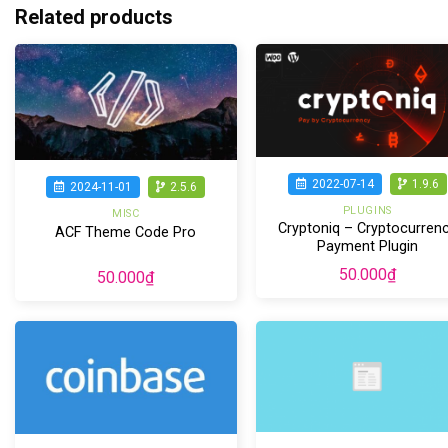
Related products
2022-07-14
1.9.6
2024-11-01
2.5.6
PLUGINS
MISC
Cryptoniq – Cryptocurren
ACF Theme Code Pro
Payment Plugin
50.000
₫
50.000
₫