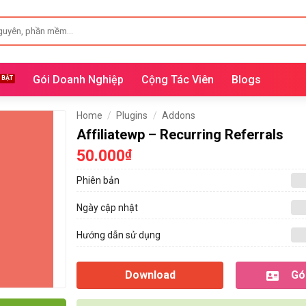
Gói Doanh Nghiệp
Cộng Tác Viên
Blogs
Home
/
Plugins
/
Addons
Affiliatewp – Recurring Referrals
50.000
₫
Phiên bản
Ngày cập nhật
Hướng dẫn sử dụng
Download
Gói