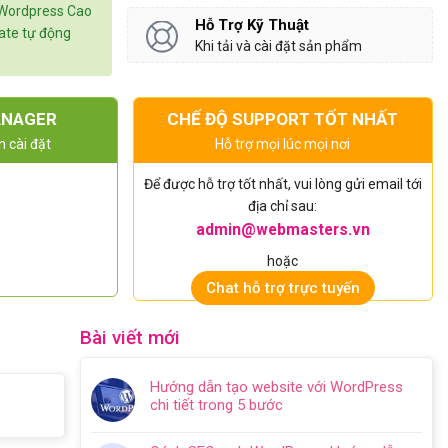
 Wordpress Cao
Hỗ Trợ Kỹ Thuật
date tự động
Khi tải và cài đặt sản phẩm
ANAGER
CHẾ ĐỘ SUPPORT TỐT NHẤT
n cài đặt
Hỗ trợ mọi lúc mọi nơi
Để được hỗ trợ tốt nhất, vui lòng gửi email tới
địa chỉ sau:
admin@webmasters.vn
hoặc
Chat hỗ trợ trực tuyến
Bài viết mới
Hướng dẫn tạo website với WordPress
chi tiết trong 5 bước
Không
có