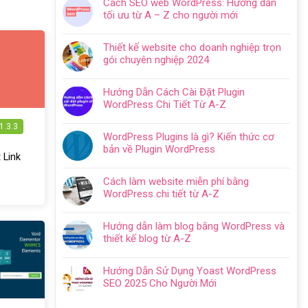
Cách SEO web WordPress: Hướng dẫn
bình
tối ưu từ A – Z cho người mới
luận
Không
ở
có
Hướng
Thiết kế website cho doanh nghiệp trọn
bình
dẫn
gói chuyên nghiệp 2024
luận
tạo
Không
ở
website
có
Cách
Hướng Dẫn Cách Cài Đặt Plugin
với
bình
SEO
WordPress Chi Tiết Từ A-Z
WordPress
luận
web
Không
chi
ở
WordPress:
1.3.3
có
tiết
Thiết
WordPress Plugins là gì? Kiến thức cơ
Hướng
bình
trong
kế
bản về Plugin WordPress
dẫn
luận
5
 Link
website
Không
tối
ở
bước
cho
có
ưu
Hướng
Cách làm website miễn phí bằng
doanh
bình
từ
Dẫn
WordPress chi tiết từ A-Z
nghiệp
luận
A
Cách
Không
trọn
ở
–
Cài
có
gói
WordPress
Z
Hướng dẫn làm blog bằng WordPress và
Đặt
bình
chuyên
Plugins
cho
thiết kế blog từ A-Z
Plugin
luận
nghiệp
là
người
Không
WordPress
ở
2024
gì?
mới
có
Chi
Cách
Hướng Dẫn Sử Dụng Yoast WordPress
Kiến
bình
Tiết
làm
SEO 2025 Cho Người Mới
thức
luận
Từ
website
Không
cơ
ở
A-
miễn
có