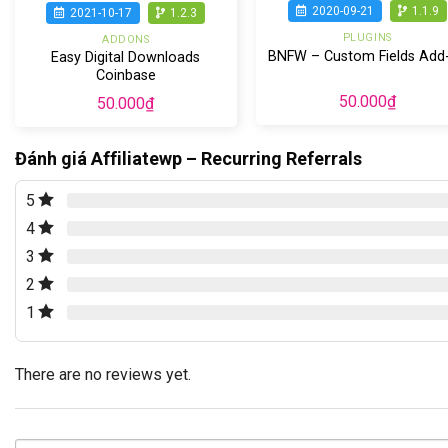
2020-09-21
1.1.9
2021-10-17
1.2.3
PLUGINS
ADDONS
BNFW – Custom Fields Add
Easy Digital Downloads
Coinbase
50.000
₫
50.000
₫
Đánh giá Affiliatewp – Recurring Referrals
5
4
3
2
1
There are no reviews yet.