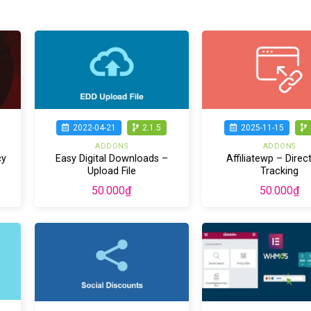
2022-04-21
2.1.5
2025-11-15
ADDONS
ADDONS
cy
Easy Digital Downloads –
Affiliatewp – Direct
Upload File
Tracking
50.000
₫
50.000
₫