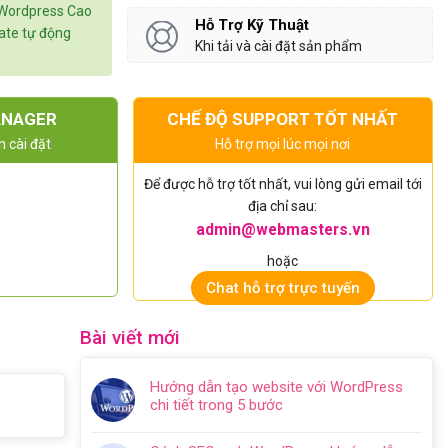
 Wordpress Cao
Hỗ Trợ Kỹ Thuật
date tự động
Khi tải và cài đặt sản phẩm
ANAGER
CHẾ ĐỘ SUPPORT TỐT NHẤT
n cài đặt
Hỗ trợ mọi lúc mọi nơi
Để được hỗ trợ tốt nhất, vui lòng gửi email tới
địa chỉ sau:
admin@webmasters.vn
hoặc
Chat hỗ trợ trực tuyến
Bài viết mới
Hướng dẫn tạo website với WordPress
chi tiết trong 5 bước
Không
có