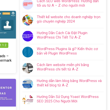
Cách SEO web WordPress: Hướng dẫn
bình
tối ưu từ A – Z cho người mới
luận
Không
ở
có
Hướng
Thiết kế website cho doanh nghiệp trọn
bình
dẫn
gói chuyên nghiệp 2024
luận
tạo
Không
ở
website
có
Cách
Hướng Dẫn Cách Cài Đặt Plugin
với
bình
SEO
WordPress Chi Tiết Từ A-Z
WordPress
luận
web
Không
chi
ở
WordPress:
1.1.2
có
tiết
Thiết
WordPress Plugins là gì? Kiến thức cơ
Hướng
bình
trong
kế
bản về Plugin WordPress
dẫn
luận
5
oads –
website
Không
tối
ở
bước
termark
cho
có
ưu
Hướng
Cách làm website miễn phí bằng
doanh
bình
từ
Dẫn
WordPress chi tiết từ A-Z
nghiệp
luận
A
Cách
Không
trọn
ở
–
Cài
có
gói
WordPress
Z
Hướng dẫn làm blog bằng WordPress và
Đặt
bình
chuyên
Plugins
cho
thiết kế blog từ A-Z
Plugin
luận
nghiệp
là
người
Không
WordPress
ở
2024
gì?
mới
có
Chi
Cách
Hướng Dẫn Sử Dụng Yoast WordPress
Kiến
bình
Tiết
làm
SEO 2025 Cho Người Mới
thức
luận
Từ
website
Không
cơ
ở
A-
miễn
có