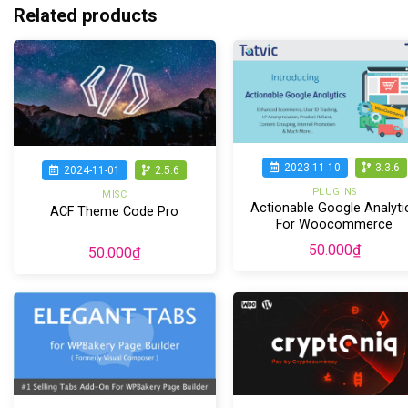
Related products
2023-11-10
3.3.6
2024-11-01
2.5.6
PLUGINS
MISC
Actionable Google Analyti
ACF Theme Code Pro
For Woocommerce
50.000
₫
50.000
₫