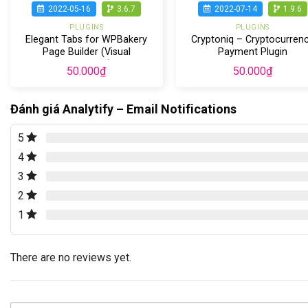
2022-05-16
3.6.7
2022-07-14
1.9.6
PLUGINS
PLUGINS
Elegant Tabs for WPBakery
Cryptoniq – Cryptocurren
Page Builder (Visual
Payment Plugin
Composer)
50.000
₫
50.000
₫
Đánh giá Analytify – Email Notifications
5
4
3
2
1
There are no reviews yet.