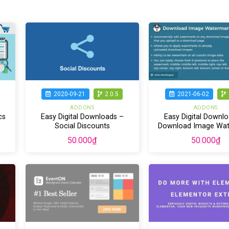
2020-09-21
2.0.5
2021-06-02
ADDONS
ADDONS
cs
Easy Digital Downloads –
Easy Digital Downl
Social Discounts
Download Image Wa
50.000
₫
50.000
₫