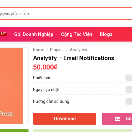
Gói Doanh Nghiệp
Cộng Tác Viên
Blogs
Home
/
Plugins
/
Analytics
Analytify – Email Notifications
50.000
₫
Phiên bản
Ngày cập nhật
Hướng dẫn sử dụng
Download
Gói