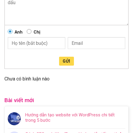
Anh
Chị
GỬI
Chưa có bình luận nào
Bài viết mới
Hướng dẫn tạo website với WordPress chi tiết
trong 5 bước
Không
có