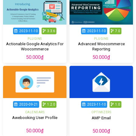
2023-11-10
3.3.6
2023-11-10
7.0
PLUGINS
PLUGINS
Actionable Google Analytics For
Advanced Woocommerce
Woocommerce
Reporting
50.000
₫
50.000
₫
2020-09-21
1.2.0
2023-11-10
1.0
CALENDARS
OPTIMIZERS
Awebooking User Profile
AMP Email
50.000
₫
50.000
₫