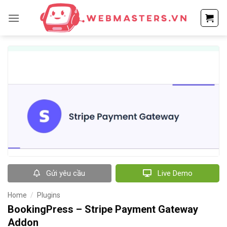
Bỏ
qua
nội
dung
Gửi yêu cầu
Live Demo
Home
/
Plugins
BookingPress – Stripe Payment Gateway
Addon