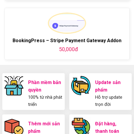
có
bản
Hướng
Z
phí
bình
về
dẫn
bằng
luận
Plugin
làm
WordPress
ở
WordPress
blog
chi
Hướng
bằng
tiết
Dẫn
WordPress
từ
Sử
và
A-
Dụng
thiết
BookingPress – Stripe Payment Gateway Addon
Z
Yoast
kế
WordPress
50,000đ
blog
SEO
từ
2025
A-
Cho
Z
Người
Mới
Phần mềm bản
Update sản
quyền
phẩm
100% từ nhà phát
Hỗ trợ update
triển
trọn đời
Thêm mới sản
Đặt hàng,
phẩm
thanh toán