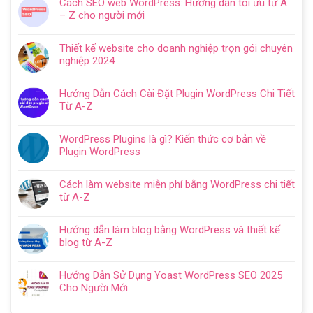
Cách SEO web WordPress: Hướng dẫn tối ưu từ A
bình
– Z cho người mới
luận
Không
ở
có
Hướng
Thiết kế website cho doanh nghiệp trọn gói chuyên
bình
dẫn
nghiệp 2024
luận
tạo
Không
ở
website
có
Cách
Hướng Dẫn Cách Cài Đặt Plugin WordPress Chi Tiết
với
bình
SEO
Từ A-Z
WordPress
luận
web
Không
chi
ở
WordPress:
có
tiết
Thiết
WordPress Plugins là gì? Kiến thức cơ bản về
Hướng
bình
trong
kế
Plugin WordPress
dẫn
luận
5
website
Không
tối
ở
bước
cho
có
ưu
Hướng
Cách làm website miễn phí bằng WordPress chi tiết
doanh
bình
từ
Dẫn
từ A-Z
nghiệp
luận
A
Cách
Không
trọn
ở
–
Cài
có
gói
WordPress
Z
Hướng dẫn làm blog bằng WordPress và thiết kế
Đặt
bình
chuyên
Plugins
cho
blog từ A-Z
Plugin
luận
nghiệp
là
người
Không
WordPress
ở
2024
gì?
mới
có
Chi
Cách
Hướng Dẫn Sử Dụng Yoast WordPress SEO 2025
Kiến
bình
Tiết
làm
Cho Người Mới
thức
luận
Từ
website
Không
cơ
ở
A-
miễn