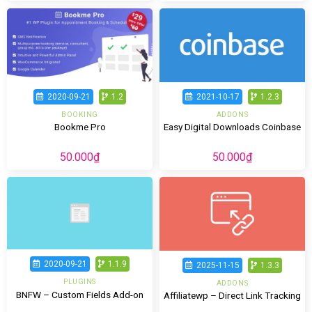
2020-09-21
1.2
2021-10-17
1.2.3
BOOKING
ADDONS
Bookme Pro
Easy Digital Downloads Coinbase
50.000
₫
50.000
₫
2020-09-21
1.1.9
2025-11-15
1.3.3
PLUGINS
ADDONS
BNFW – Custom Fields Add-on
Affiliatewp – Direct Link Tracking