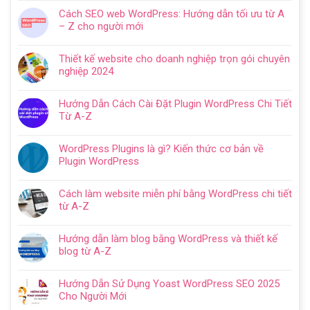
có
Cách SEO web WordPress: Hướng dẫn tối ưu từ A
bình
– Z cho người mới
luận
Không
ở
có
Hướng
Thiết kế website cho doanh nghiệp trọn gói chuyên
bình
dẫn
nghiệp 2024
luận
tạo
Không
ở
website
có
Cách
Hướng Dẫn Cách Cài Đặt Plugin WordPress Chi Tiết
với
bình
SEO
Từ A-Z
WordPress
luận
web
Không
chi
ở
WordPress:
có
tiết
Thiết
WordPress Plugins là gì? Kiến thức cơ bản về
Hướng
bình
trong
kế
Plugin WordPress
dẫn
luận
5
website
Không
tối
ở
bước
cho
có
ưu
Hướng
Cách làm website miễn phí bằng WordPress chi tiết
doanh
bình
từ
Dẫn
từ A-Z
nghiệp
luận
A
Cách
Không
trọn
ở
–
Cài
có
gói
WordPress
Z
Hướng dẫn làm blog bằng WordPress và thiết kế
Đặt
bình
chuyên
Plugins
cho
blog từ A-Z
Plugin
luận
nghiệp
là
người
Không
WordPress
ở
2024
gì?
mới
có
Chi
Cách
Hướng Dẫn Sử Dụng Yoast WordPress SEO 2025
Kiến
bình
Tiết
làm
Cho Người Mới
thức
luận
Từ
website
Không