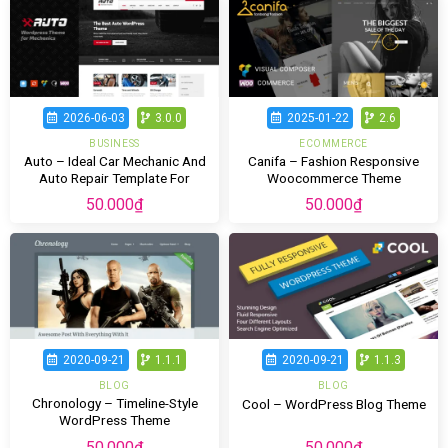
2026-06-03
3.0.0
2025-01-22
2.6
BUSINESS
ECOMMERCE
Auto – Ideal Car Mechanic And
Canifa – Fashion Responsive
Auto Repair Template For
Woocommerce Theme
WordPress
50.000
₫
50.000
₫
2020-09-21
1.1.1
2020-09-21
1.1.3
BLOG
BLOG
Chronology – Timeline-Style
Cool – WordPress Blog Theme
WordPress Theme
50.000
₫
50.000
₫