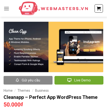
Bỏ
qua
nội
dung
Gửi yêu cầu
Live Demo
Home
/
Themes
/
Business
Cleanapp – Perfect App WordPress Theme
50.000
₫