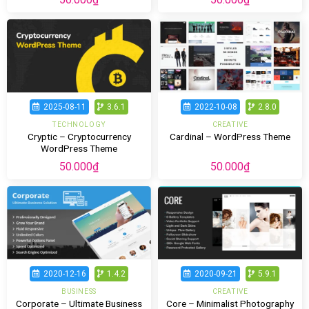
2025-08-11
3.6.1
2022-10-08
2.8.0
TECHNOLOGY
CREATIVE
Cryptic – Cryptocurrency
Cardinal – WordPress Theme
WordPress Theme
50.000
₫
50.000
₫
2020-12-16
1.4.2
2020-09-21
5.9.1
BUSINESS
CREATIVE
Corporate – Ultimate Business
Core – Minimalist Photography