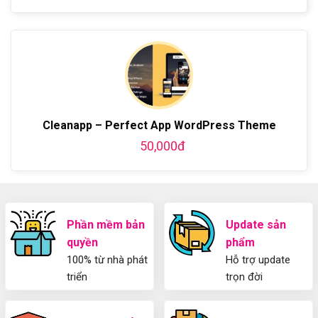
cơ
ở
A-
miễn
có
bản
Hướng
Z
phí
bình
về
dẫn
bằng
luận
Plugin
làm
WordPress
ở
WordPress
blog
chi
Hướng
bằng
tiết
Dẫn
WordPress
từ
Sử
và
A-
Dụng
thiết
Z
Yoast
kế
Cleanapp – Perfect App WordPress Theme
WordPress
blog
SEO
từ
50,000đ
2025
A-
Cho
Z
Người
Mới
Phần mềm bản
Update sản
quyền
phẩm
100% từ nhà phát
Hỗ trợ update
triển
trọn đời