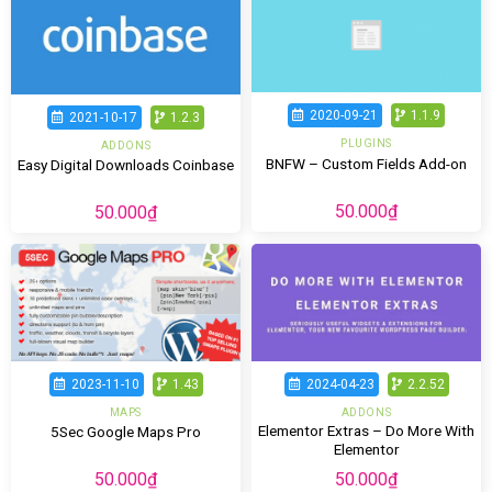
2020-09-21
1.1.9
2021-10-17
1.2.3
PLUGINS
ADDONS
BNFW – Custom Fields Add-on
Easy Digital Downloads Coinbase
50.000
₫
50.000
₫
2023-11-10
1.43
2024-04-23
2.2.52
MAPS
ADDONS
Elementor Extras – Do More With
5Sec Google Maps Pro
Elementor
50.000
₫
50.000
₫