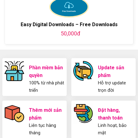
WordPress
blog
chi
Hướng
bằng
tiết
Dẫn
WordPress
từ
Sử
và
A-
Dụng
Easy Digital Downloads – Free Downloads
thiết
Z
Yoast
kế
50,000đ
WordPress
blog
SEO
từ
2025
A-
Cho
Z
Người
Mới
Phần mềm bản
Update sản
quyền
phẩm
100% từ nhà phát
Hỗ trợ update
triển
trọn đời
Thêm mới sản
Đặt hàng,
phẩm
thanh toán
Liên tục hàng
Linh hoạt, bảo
tháng
mật