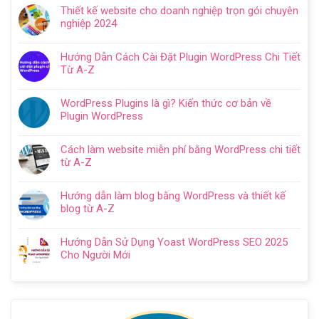
có
Hướng
Thiết kế website cho doanh nghiệp trọn gói chuyên
bình
dẫn
nghiệp 2024
luận
tạo
Không
ở
website
có
Cách
Hướng Dẫn Cách Cài Đặt Plugin WordPress Chi Tiết
với
bình
SEO
Từ A-Z
WordPress
luận
web
Không
chi
ở
WordPress:
có
tiết
Thiết
WordPress Plugins là gì? Kiến thức cơ bản về
Hướng
bình
trong
kế
Plugin WordPress
dẫn
luận
5
website
Không
tối
ở
bước
cho
có
ưu
Hướng
Cách làm website miễn phí bằng WordPress chi tiết
doanh
bình
từ
Dẫn
từ A-Z
nghiệp
luận
A
Cách
Không
trọn
ở
–
Cài
có
gói
WordPress
Z
Hướng dẫn làm blog bằng WordPress và thiết kế
Đặt
bình
chuyên
Plugins
cho
blog từ A-Z
Plugin
luận
nghiệp
là
người
Không
WordPress
ở
2024
gì?
mới
có
Chi
Cách
Hướng Dẫn Sử Dụng Yoast WordPress SEO 2025
Kiến
bình
Tiết
làm
Cho Người Mới
thức
luận
Từ
website
Không
cơ
ở
A-
miễn
có
bản
Hướng
Z
phí
bình
về
dẫn
bằng
luận
Plugin
làm
WordPress
ở