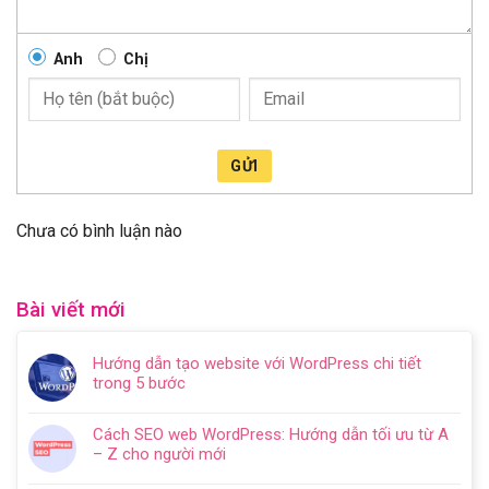
Anh
Chị
GỬI
Chưa có bình luận nào
Bài viết mới
Hướng dẫn tạo website với WordPress chi tiết
trong 5 bước
Không
có
Cách SEO web WordPress: Hướng dẫn tối ưu từ A
bình
– Z cho người mới
luận
Không
ở