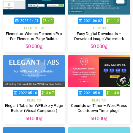
2023-04-01
4.0
2021-06-02
1.1.2
ELEMENTOR
ADDONS
Elementor Whmcs Elements Pro
Easy Digital Downloads –
For Elementor Page Builder
Download Image Watermark
50.000
₫
50.000
₫
2022-05-16
3.6.7
2021-05-01
1.4.0
PLUGINS
PLUGINS
Elegant Tabs for WPBakery Page
Countdown Timer – WordPress
Builder (Visual Composer)
Countdown Timer plugin
50.000
₫
50.000
₫