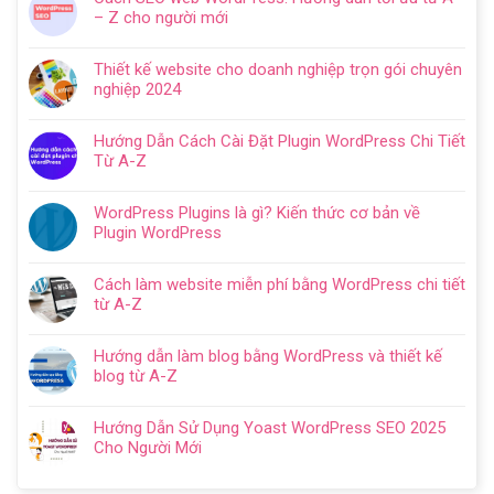
bình
– Z cho người mới
luận
Không
ở
có
Hướng
Thiết kế website cho doanh nghiệp trọn gói chuyên
bình
dẫn
nghiệp 2024
luận
tạo
Không
ở
website
có
Cách
Hướng Dẫn Cách Cài Đặt Plugin WordPress Chi Tiết
với
bình
SEO
Từ A-Z
WordPress
luận
web
Không
chi
ở
WordPress:
có
tiết
Thiết
WordPress Plugins là gì? Kiến thức cơ bản về
Hướng
bình
trong
kế
Plugin WordPress
dẫn
luận
5
website
Không
tối
ở
bước
cho
có
ưu
Hướng
Cách làm website miễn phí bằng WordPress chi tiết
doanh
bình
từ
Dẫn
từ A-Z
nghiệp
luận
A
Cách
Không
trọn
ở
–
Cài
có
gói
WordPress
Z
Hướng dẫn làm blog bằng WordPress và thiết kế
Đặt
bình
chuyên
Plugins
cho
blog từ A-Z
Plugin
luận
nghiệp
là
người
Không
WordPress
ở
2024
gì?
mới
có
Chi
Cách
Hướng Dẫn Sử Dụng Yoast WordPress SEO 2025
Kiến
bình
Tiết
làm
Cho Người Mới
thức
luận
Từ
website
Không
cơ
ở
A-
miễn
có
bản