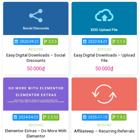
2020-09-21
2.0.5
2022-04-21
2.1.5
ADDONS
ADDONS
Easy Digital Downloads – Social
Easy Digital Downloads – Upload
Discounts
File
50.000
₫
50.000
₫
2024-04-23
2.2.52
2025-11-15
1.9.2
ADDONS
ADDONS
Elementor Extras – Do More With
Affiliatewp – Recurring Referrals
Elementor