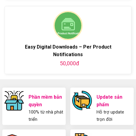
Hướng
Z
phí
bình
về
dẫn
bằng
luận
Plugin
làm
WordPress
ở
WordPress
blog
chi
Hướng
bằng
tiết
Dẫn
WordPress
từ
Sử
và
A-
Dụng
thiết
Z
Yoast
kế
Easy Digital Downloads – Per Product
WordPress
blog
SEO
Notifications
từ
2025
A-
50,000đ
Cho
Z
Người
Mới
Phần mềm bản
Update sản
quyền
phẩm
100% từ nhà phát
Hỗ trợ update
triển
trọn đời