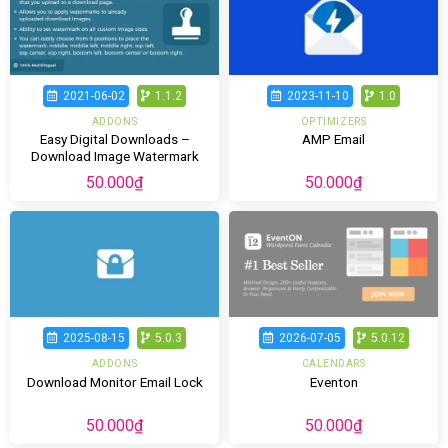
2021-06-02
1.1.2
2023-11-10
1.0
ADDONS
OPTIMIZERS
Easy Digital Downloads –
AMP Email
Download Image Watermark
50.000
₫
50.000
₫
2025-08-15
5.0.3
2026-07-05
5.0.12
ADDONS
CALENDARS
Download Monitor Email Lock
Eventon
50.000
₫
50.000
₫