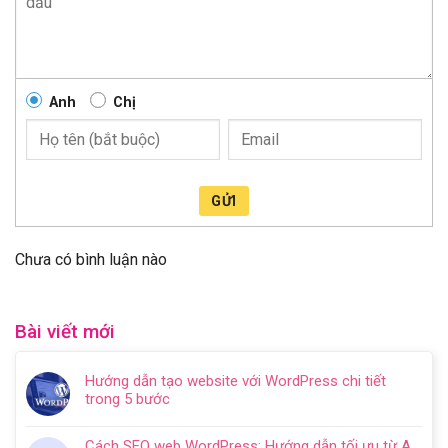
Anh
Chị
GỬI
Chưa có bình luận nào
Bài viết mới
Hướng dẫn tạo website với WordPress chi tiết
trong 5 bước
Không
có
Cách SEO web WordPress: Hướng dẫn tối ưu từ A