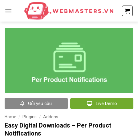
Bỏ
qua
nội
dung
Gửi yêu cầu
Live Demo
Home
/
Plugins
/
Addons
Easy Digital Downloads – Per Product
Notifications