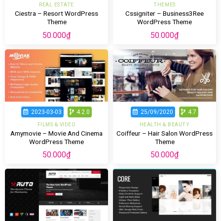
REAL ESTATE
THEMES
Ciestra – Resort WordPress
Cssigniter – Business3Ree
Theme
WordPress Theme
50.000
₫
50.000
₫
2023-03-03
4.2.0
25/09/2020
4.7
FILMS & VIDEO
HEALTH & BEAUTY
Amymovie – Movie And Cinema
Coiffeur – Hair Salon WordPress
WordPress Theme
Theme
50.000
₫
50.000
₫