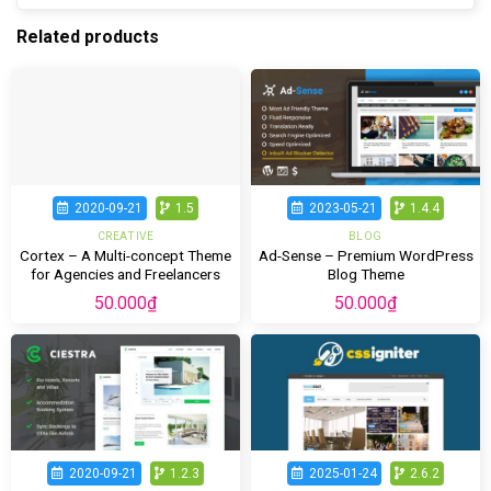
Related products
2020-09-21
1.5
2023-05-21
1.4.4
CREATIVE
BLOG
Cortex – A Multi-concept Theme
Ad-Sense – Premium WordPress
for Agencies and Freelancers
Blog Theme
50.000
₫
50.000
₫
2020-09-21
1.2.3
2025-01-24
2.6.2