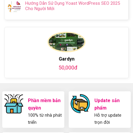
có
Chi
Cách
Hướng Dẫn Sử Dụng Yoast WordPress SEO 2025
Kiến
bình
Tiết
làm
Cho Người Mới
thức
luận
Từ
website
Không
cơ
ở
A-
miễn
có
bản
Hướng
Z
phí
bình
về
dẫn
bằng
luận
Plugin
làm
WordPress
ở
WordPress
blog
chi
Hướng
bằng
tiết
Dẫn
WordPress
từ
Sử
và
A-
Dụng
Gardyn
thiết
Z
Yoast
kế
50,000đ
WordPress
blog
SEO
từ
2025
A-
Cho
Z
Người
Mới
Phần mềm bản
Update sản
quyền
phẩm
100% từ nhà phát
Hỗ trợ update
triển
trọn đời