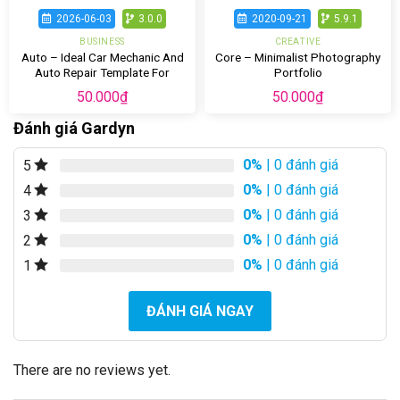
2026-06-03
3.0.0
2020-09-21
5.9.1
BUSINESS
CREATIVE
Auto – Ideal Car Mechanic And
Core – Minimalist Photography
Auto Repair Template For
Portfolio
WordPress
50.000
₫
50.000
₫
Đánh giá Gardyn
0%
| 0 đánh giá
5
0%
| 0 đánh giá
4
0%
| 0 đánh giá
3
0%
| 0 đánh giá
2
0%
| 0 đánh giá
1
ĐÁNH GIÁ NGAY
There are no reviews yet.