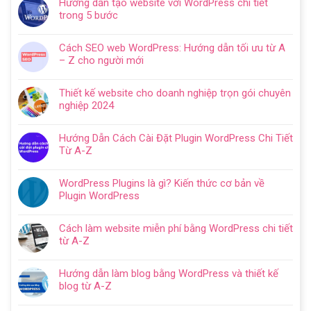
Hướng dẫn tạo website với WordPress chi tiết
trong 5 bước
Không
có
Cách SEO web WordPress: Hướng dẫn tối ưu từ A
bình
– Z cho người mới
luận
Không
ở
có
Hướng
Thiết kế website cho doanh nghiệp trọn gói chuyên
bình
dẫn
nghiệp 2024
luận
tạo
Không
ở
website
có
Cách
Hướng Dẫn Cách Cài Đặt Plugin WordPress Chi Tiết
với
bình
SEO
Từ A-Z
WordPress
luận
web
Không
chi
ở
WordPress:
có
tiết
Thiết
WordPress Plugins là gì? Kiến thức cơ bản về
Hướng
bình
trong
kế
Plugin WordPress
dẫn
luận
5
website
Không
tối
ở
bước
cho
có
ưu
Hướng
Cách làm website miễn phí bằng WordPress chi tiết
doanh
bình
từ
Dẫn
từ A-Z
nghiệp
luận
A
Cách
Không
trọn
ở
–
Cài
có
gói
WordPress
Z
Hướng dẫn làm blog bằng WordPress và thiết kế
Đặt
bình
chuyên
Plugins
cho
blog từ A-Z
Plugin
luận
nghiệp
là
người
Không
WordPress
ở
2024
gì?
mới