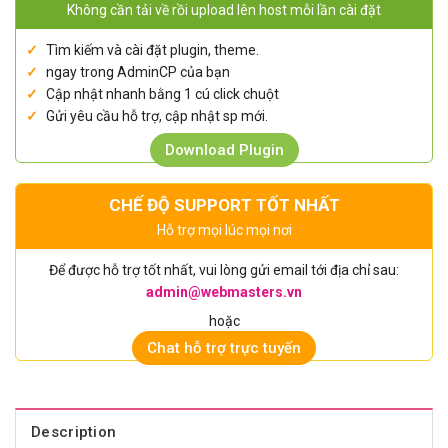
Không cần tải về rồi upload lên host mỗi lần cài đặt
Tìm kiếm và cài đặt plugin, theme.
ngay trong AdminCP của bạn
Cập nhật nhanh bằng 1 cú click chuột
Gửi yêu cầu hỗ trợ, cập nhật sp mới.
Download Plugin
CHẾ ĐỘ SUPPORT TỐT NHẤT
Hỗ trợ mọi lúc mọi nơi
Để được hỗ trợ tốt nhất, vui lòng gửi email tới địa chỉ sau:
admin@webmasters.vn
hoặc
Chat hỗ trợ trực tuyến
Description