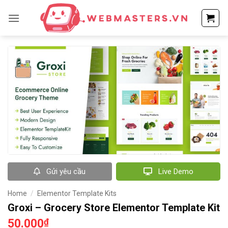
Bỏ
qua
nội
dung
Gửi yêu cầu
Live Demo
Home
/
Elementor Template Kits
Groxi – Grocery Store Elementor Template Kit
50.000
₫