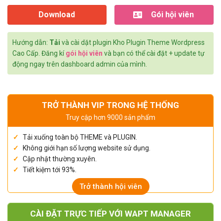
Download
Gói hội viên
Hướng dẫn:
Tải
và cài dặt plugin Kho Plugin Theme Wordpress
Cao Cấp. Đăng kí
gói hội viên
và bạn có thể cài đặt + update tự
động ngay trên dashboard admin của mình.
TRỞ THÀNH VIP TRONG HỆ THỐNG
Truy cập hơn 9000 sản phẩm
Tải xuống toàn bộ THEME và PLUGIN.
Không giới hạn số lượng website sử dụng.
Cập nhật thường xuyên.
Tiết kiệm tới 93%.
Trở thành hội viên
CÀI ĐẶT TRỰC TIẾP VỚI WAPT MANAGER