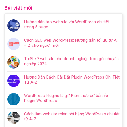
Bài viết mới
Hướng dẫn tạo website với WordPress chi tiết
trong 5 bước
Không
có
Cách SEO web WordPress: Hướng dẫn tối ưu từ A
bình
– Z cho người mới
luận
Không
ở
có
Hướng
Thiết kế website cho doanh nghiệp trọn gói chuyên
bình
dẫn
nghiệp 2024
luận
tạo
Không
ở
website
có
Cách
Hướng Dẫn Cách Cài Đặt Plugin WordPress Chi Tiết
với
bình
SEO
Từ A-Z
WordPress
luận
web
Không
chi
ở
WordPress:
có
tiết
Thiết
WordPress Plugins là gì? Kiến thức cơ bản về
Hướng
bình
trong
kế
Plugin WordPress
dẫn
luận
5
website
Không
tối
ở
bước
cho
có
ưu
Hướng
Cách làm website miễn phí bằng WordPress chi tiết
doanh
bình
từ
Dẫn
từ A-Z
nghiệp
luận
A
Cách
Không
trọn
ở
–