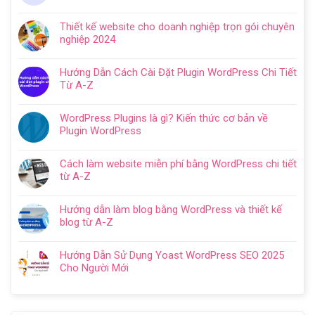
Không
ở
có
Hướng
Thiết kế website cho doanh nghiệp trọn gói chuyên
bình
dẫn
nghiệp 2024
luận
tạo
Không
ở
website
có
Cách
Hướng Dẫn Cách Cài Đặt Plugin WordPress Chi Tiết
với
bình
SEO
Từ A-Z
WordPress
luận
web
Không
chi
ở
WordPress:
có
tiết
Thiết
WordPress Plugins là gì? Kiến thức cơ bản về
Hướng
bình
trong
kế
Plugin WordPress
dẫn
luận
5
website
Không
tối
ở
bước
cho
có
ưu
Hướng
Cách làm website miễn phí bằng WordPress chi tiết
doanh
bình
từ
Dẫn
từ A-Z
nghiệp
luận
A
Cách
Không
trọn
ở
–
Cài
có
gói
WordPress
Z
Hướng dẫn làm blog bằng WordPress và thiết kế
Đặt
bình
chuyên
Plugins
cho
blog từ A-Z
Plugin
luận
nghiệp
là
người
Không
WordPress
ở
2024
gì?
mới
có
Chi
Cách
Hướng Dẫn Sử Dụng Yoast WordPress SEO 2025
Kiến
bình
Tiết
làm
Cho Người Mới
thức
luận
Từ
website
Không
cơ
ở
A-
miễn
có
bản
Hướng
Z
phí
bình
về
dẫn