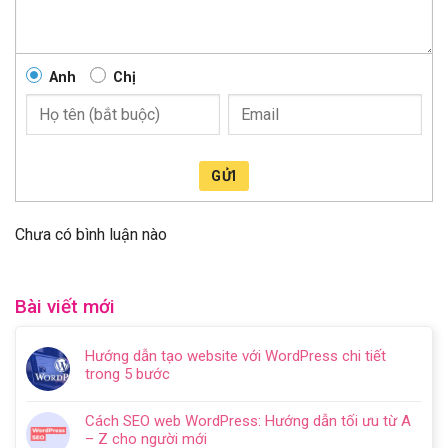
Anh
Chị
GỬI
Chưa có bình luận nào
Bài viết mới
Hướng dẫn tạo website với WordPress chi tiết
trong 5 bước
Không
có
Cách SEO web WordPress: Hướng dẫn tối ưu từ A
bình
– Z cho người mới
luận