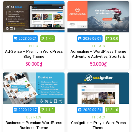
2023-05-21
1.4.4
2026-06-01
3.0.0
BLOG
THEMES
Ad-Sense – Premium WordPress
Adrenaline – WordPress Theme
Blog Theme
Adventure Activities, Sports &
Travel Niche
50.000
₫
50.000
₫
2020-12-17
1.1.9
2020-09-21
2.1.0
BUSINESS
THEMES
Business – Premium WordPress
Cssigniter – Prayer WordPress
Business Theme
Theme