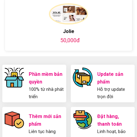
bằng
luận
Plugin
làm
WordPress
ở
WordPress
blog
chi
Hướng
bằng
tiết
Dẫn
WordPress
từ
Sử
và
A-
Dụng
Jolie
thiết
Z
Yoast
kế
50,000đ
WordPress
blog
SEO
từ
2025
A-
Cho
Z
Người
Mới
Phần mềm bản
Update sản
quyền
phẩm
100% từ nhà phát
Hỗ trợ update
triển
trọn đời
Thêm mới sản
Đặt hàng,
phẩm
thanh toán
Liên tục hàng
Linh hoạt, bảo