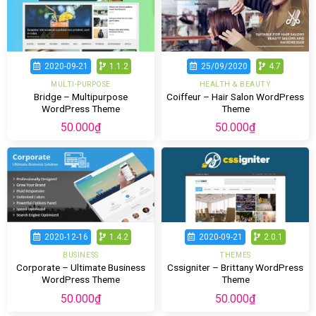
2020-09-21
1.1.2
25/09/2020
4.7
MULTI-PURPOSE
HEALTH & BEAUTY
Bridge – Multipurpose
Coiffeur – Hair Salon WordPress
WordPress Theme
Theme
50.000
₫
50.000
₫
2020-12-16
1.4.2
2020-09-21
2.0.1
BUSINESS
THEMES
Corporate – Ultimate Business
Cssigniter – Brittany WordPress
WordPress Theme
Theme
50.000
₫
50.000
₫