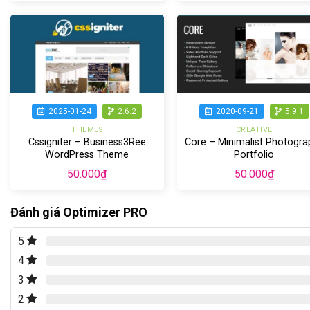
2025-01-24
2.6.2
2020-09-21
5.9.1
THEMES
CREATIVE
Cssigniter – Business3Ree
Core – Minimalist Photogra
WordPress Theme
Portfolio
50.000
₫
50.000
₫
Đánh giá Optimizer PRO
5
4
3
2