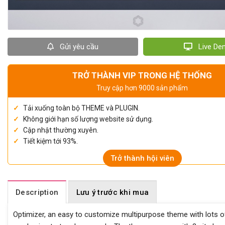
Gửi yêu cầu
Live D
TRỞ THÀNH VIP TRONG HỆ THỐNG
Truy cập hơn 9000 sản phẩm
Tải xuống toàn bộ THEME và PLUGIN.
Không giới hạn số lượng website sử dụng.
Cập nhật thường xuyên.
Tiết kiệm tới 93%.
Trở thành hội viên
Description
Lưu ý trước khi mua
Optimizer, an easy to customize multipurpose theme with lots 