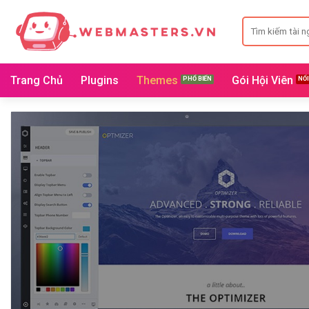
Bỏ
Search
qua
for:
nội
dung
Trang Chủ
Plugins
Themes
Gói Hội Viên