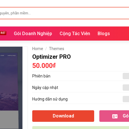
Gói Doanh Nghiệp
Cộng Tác Viên
Blogs
Home
/
Themes
Optimizer PRO
50.000
₫
Phiên bản
Ngày cập nhật
Hướng dẫn sử dụng
Download
Gói