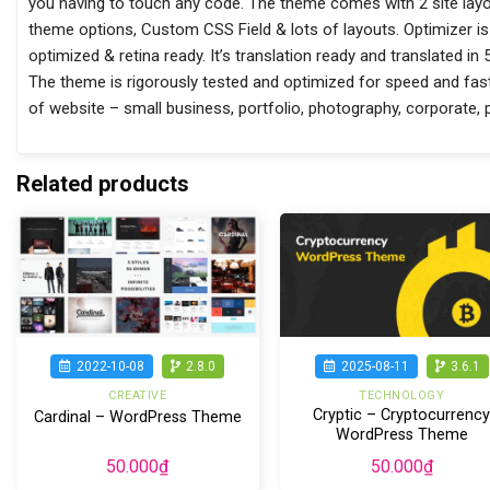
you having to touch any code. The theme comes with 2 site layou
theme options, Custom CSS Field & lots of layouts. Optimizer is
optimized & retina ready. It’s translation ready and translated
The theme is rigorously tested and optimized for speed and fast
of website – small business, portfolio, photography, corporat
Related products
2022-10-08
2.8.0
2025-08-11
3.6.1
CREATIVE
TECHNOLOGY
Cryptic – Cryptocurrenc
Cardinal – WordPress Theme
WordPress Theme
50.000
₫
50.000
₫