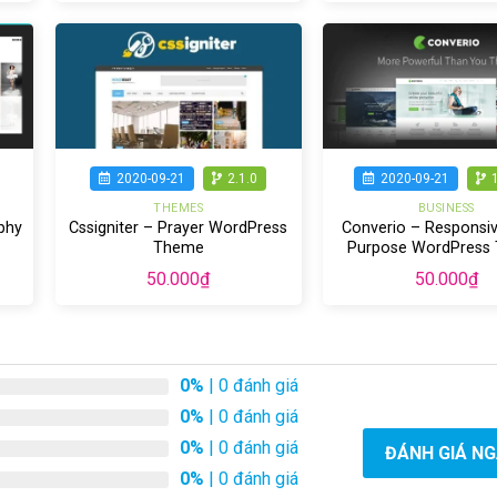
2020-09-21
2.1.0
2020-09-21
THEMES
BUSINESS
phy
Cssigniter – Prayer WordPress
Converio – Responsiv
Theme
Purpose WordPress
50.000
₫
50.000
₫
0%
| 0 đánh giá
0%
| 0 đánh giá
0%
| 0 đánh giá
ĐÁNH GIÁ N
0%
| 0 đánh giá