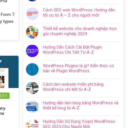
rful
Không
có
Cách SEO web WordPress: Hướng dẫn
bình
 Form 7.
tối ưu từ A – Z cho người mới
luận
Không
ny types
ở
có
Hướng
Thiết kế website cho doanh nghiệp trọn
bình
dẫn
gói chuyên nghiệp 2024
luận
tạo
Không
ở
website
có
Cách
Hướng Dẫn Cách Cài Đặt Plugin
với
bình
SEO
WordPress Chi Tiết Từ A-Z
WordPress
luận
web
Không
chi
ở
WordPress:
có
tiết
Thiết
WordPress Plugins là gì? Kiến thức cơ
Hướng
bình
trong
kế
bản về Plugin WordPress
dẫn
luận
5
website
Không
tối
ở
bước
cho
có
ưu
Hướng
Cách làm website miễn phí bằng
doanh
bình
từ
Dẫn
WordPress chi tiết từ A-Z
nghiệp
luận
A
Cách
Không
trọn
2.0.1
ở
–
Cài
có
gói
WordPress
Z
Hướng dẫn làm blog bằng WordPress và
Đặt
bình
chuyên
Plugins
cho
thiết kế blog từ A-Z
tany
Plugin
luận
nghiệp
là
người
Không
me
WordPress
ở
2024
gì?
mới
có
Chi
Cách
Hướng Dẫn Sử Dụng Yoast WordPress
Kiến
bình
Tiết
làm
SEO 2025 Cho Người Mới
thức