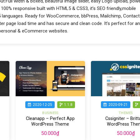
t:Full width & boxed, Beautiful image slider, easy Logo upload, powe
 100% responsive built with HTML5 & CSS3, it’s SEO friendly,mobile
 in 5 languages. Ready for WooCommerce, bbPress, Mailchimp, Contact
er page load time and has secure and clean code. It’s perfect for a
e, personal & eCommerce websites.
2020-12-25
1.1.8
2020-09-21
BUSINESS
THEMES
y
Cleanapp – Perfect App
Cssigniter – Brit
WordPress Theme
WordPress The
50.000
₫
50.000
₫