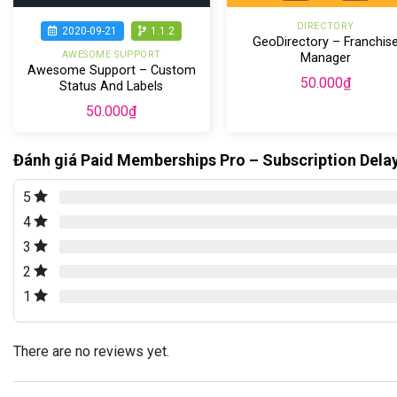
DIRECTORY
2020-09-21
1.1.2
GeoDirectory – Franchis
AWESOME SUPPORT
Manager
Awesome Support – Custom
50.000
₫
Status And Labels
50.000
₫
Đánh giá Paid Memberships Pro – Subscription Dela
5
4
3
2
1
There are no reviews yet.