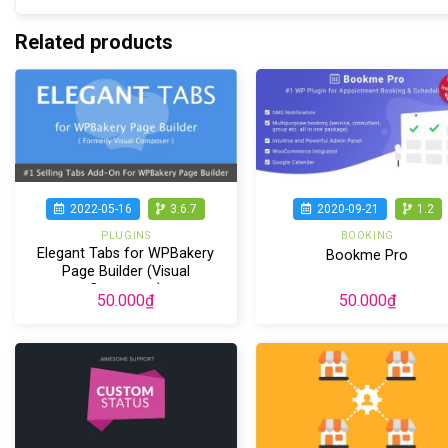
Related products
2022-05-16
3.6.7
2020-09-21
1.2
PLUGINS
BOOKING
Elegant Tabs for WPBakery
Bookme Pro
Page Builder (Visual
Composer)
50.000
₫
50.000
₫