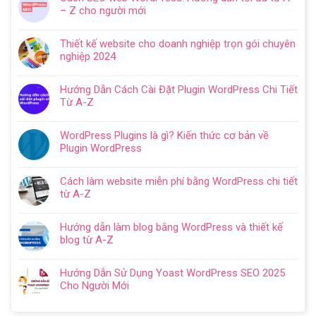
bình
– Z cho người mới
luận
Không
ở
có
Hướng
Thiết kế website cho doanh nghiệp trọn gói chuyên
bình
dẫn
nghiệp 2024
luận
tạo
Không
ở
website
có
Cách
Hướng Dẫn Cách Cài Đặt Plugin WordPress Chi Tiết
với
bình
SEO
Từ A-Z
WordPress
luận
web
Không
chi
ở
WordPress:
có
tiết
Thiết
WordPress Plugins là gì? Kiến thức cơ bản về
Hướng
bình
trong
kế
Plugin WordPress
dẫn
luận
5
website
Không
tối
ở
bước
cho
có
ưu
Hướng
Cách làm website miễn phí bằng WordPress chi tiết
doanh
bình
từ
Dẫn
từ A-Z
nghiệp
luận
A
Cách
Không
trọn
ở
–
Cài
có
gói
WordPress
Z
Hướng dẫn làm blog bằng WordPress và thiết kế
Đặt
bình
chuyên
Plugins
cho
blog từ A-Z
Plugin
luận
nghiệp
là
người
Không
WordPress
ở
2024
gì?
mới
có
Chi
Cách
Hướng Dẫn Sử Dụng Yoast WordPress SEO 2025
Kiến
bình
Tiết
làm
Cho Người Mới
thức
luận
Từ
website
Không
cơ
ở
A-
miễn
có
bản
Hướng