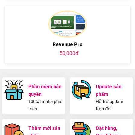
Z
phí
bình
về
dẫn
bằng
luận
Plugin
làm
WordPress
ở
WordPress
blog
chi
Hướng
bằng
tiết
Dẫn
WordPress
từ
Sử
và
A-
Dụng
thiết
Z
Yoast
kế
Revenue Pro
WordPress
blog
SEO
50,000đ
từ
2025
A-
Cho
Z
Người
Mới
Phần mềm bản
Update sản
quyền
phẩm
100% từ nhà phát
Hỗ trợ update
triển
trọn đời
Thêm mới sản
Đặt hàng,