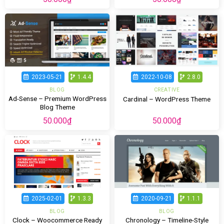
2023-05-21
1.4.4
2022-10-08
2.8.0
BLOG
CREATIVE
Ad-Sense – Premium WordPress
Cardinal – WordPress Theme
Blog Theme
50.000
₫
50.000
₫
2025-02-01
1.3.3
2020-09-21
1.1.1
BLOG
BLOG
Clock – Woocommerce Ready
Chronology – Timeline-Style