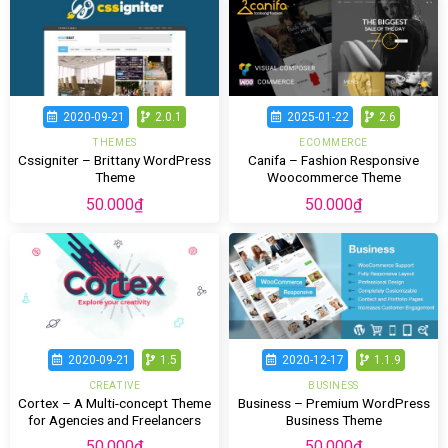
2020-09-21
2.0.1
2025-01-22
2.6
THEMES
ECOMMERCE
Cssigniter – Brittany WordPress
Canifa – Fashion Responsive
Theme
Woocommerce Theme
50.000
₫
50.000
₫
2020-09-21
1.5
2020-12-17
1.1.9
CREATIVE
BUSINESS
Cortex – A Multi-concept Theme
Business – Premium WordPress
for Agencies and Freelancers
Business Theme
50.000
₫
50.000
₫