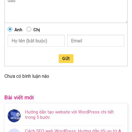
Anh
Chị
GỬI
Chưa có bình luận nào
Bài viết mới
Hướng dẫn tạo website với WordPress chi tiết
trong 5 bước
Không
có
Cách SEO web WordPress: Hướng dẫn tối ưu từ A