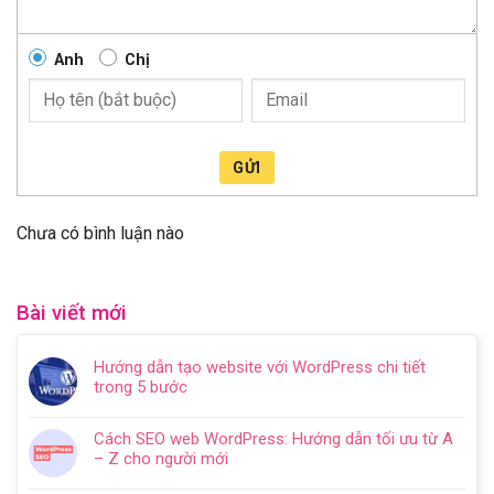
Anh
Chị
GỬI
Chưa có bình luận nào
Bài viết mới
Hướng dẫn tạo website với WordPress chi tiết
trong 5 bước
Không
có
Cách SEO web WordPress: Hướng dẫn tối ưu từ A
bình
– Z cho người mới
luận
Không
ở