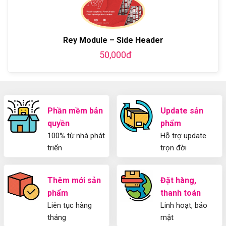
WordPress
blog
chi
Hướng
bằng
tiết
Dẫn
WordPress
từ
Sử
và
A-
Dụng
thiết
Rey Module – Side Header
Z
Yoast
kế
50,000đ
WordPress
blog
SEO
từ
2025
A-
Cho
Z
Người
Mới
Phần mềm bản
Update sản
quyền
phẩm
100% từ nhà phát
Hỗ trợ update
triển
trọn đời
Thêm mới sản
Đặt hàng,
phẩm
thanh toán
Liên tục hàng
Linh hoạt, bảo
tháng
mật