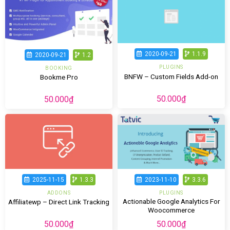
2020-09-21
1.1.9
2020-09-21
1.2
PLUGINS
BOOKING
BNFW – Custom Fields Add-on
Bookme Pro
50.000
₫
50.000
₫
2025-11-15
1.3.3
2023-11-10
3.3.6
ADDONS
PLUGINS
Actionable Google Analytics For
Affiliatewp – Direct Link Tracking
Woocommerce
50.000
₫
50.000
₫