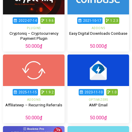
2022-07-14
1.9.6
2021-10-17
1.2.3
PLUGINS
ADDONS
Cryptoniq – Cryptocurrency
Easy Digital Downloads Coinbase
Payment Plugin
50.000
₫
50.000
₫
2025-11-15
1.9.2
2023-11-10
1.0
ADDONS
OPTIMIZERS
Affiliatewp – Recurring Referrals
AMP Email
50.000
₫
50.000
₫