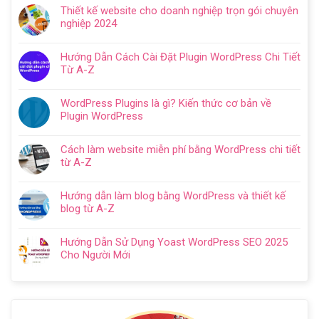
có
Hướng
Thiết kế website cho doanh nghiệp trọn gói chuyên
bình
dẫn
nghiệp 2024
luận
tạo
Không
ở
website
có
Cách
Hướng Dẫn Cách Cài Đặt Plugin WordPress Chi Tiết
với
bình
SEO
Từ A-Z
WordPress
luận
web
Không
chi
ở
WordPress:
có
tiết
Thiết
WordPress Plugins là gì? Kiến thức cơ bản về
Hướng
bình
trong
kế
Plugin WordPress
dẫn
luận
5
website
Không
tối
ở
bước
cho
có
ưu
Hướng
Cách làm website miễn phí bằng WordPress chi tiết
doanh
bình
từ
Dẫn
từ A-Z
nghiệp
luận
A
Cách
Không
trọn
ở
–
Cài
có
gói
WordPress
Z
Hướng dẫn làm blog bằng WordPress và thiết kế
Đặt
bình
chuyên
Plugins
cho
blog từ A-Z
Plugin
luận
nghiệp
là
người
Không
WordPress
ở
2024
gì?
mới
có
Chi
Cách
Hướng Dẫn Sử Dụng Yoast WordPress SEO 2025
Kiến
bình
Tiết
làm
Cho Người Mới
thức
luận
Từ
website
Không
cơ
ở
A-
miễn
có
bản
Hướng
Z
phí
bình
về
dẫn
bằng
luận
Plugin
làm
WordPress
ở