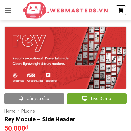
Bỏ
qua
nội
dung
Gửi yêu cầu
Live Demo
Home
/
Plugins
Rey Module – Side Header
50.000
₫