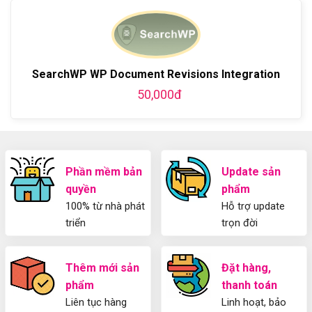
bằng
luận
Plugin
làm
WordPress
ở
WordPress
blog
chi
Hướng
bằng
tiết
Dẫn
WordPress
từ
Sử
và
A-
Dụng
SearchWP WP Document Revisions Integration
thiết
Z
Yoast
kế
50,000đ
WordPress
blog
SEO
từ
2025
A-
Cho
Z
Người
Mới
Phần mềm bản
Update sản
quyền
phẩm
100% từ nhà phát
Hỗ trợ update
triển
trọn đời
Thêm mới sản
Đặt hàng,
phẩm
thanh toán
Liên tục hàng
Linh hoạt, bảo