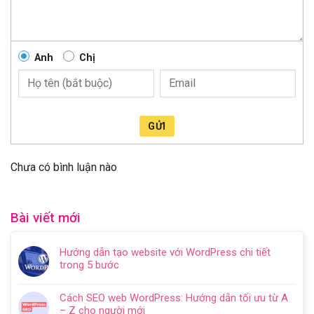
Anh
Chị
GỬI
Chưa có bình luận nào
Bài viết mới
Hướng dẫn tạo website với WordPress chi tiết
trong 5 bước
Không
có
Cách SEO web WordPress: Hướng dẫn tối ưu từ A
bình
– Z cho người mới