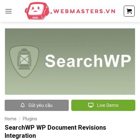
Bỏ
qua
nội
dung
Gửi yêu cầu
Live Demo
Home
/
Plugins
SearchWP WP Document Revisions
Integration