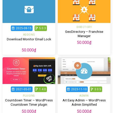
DIRECTORY
2025-08-15
5.0.3
GeoDirectory – Franchise
ADDONS
Manager
Download Monitor Email Lock
50.000
₫
50.000
₫
2021-05-01
1.4.0
2023-11-10
3.0.5
PLUGINS
ADMIN
Countdown Timer – WordPress
Ait Easy Admin – WordPress
Countdown Timer plugin
Admin Simplified
50.000
₫
50.000
₫