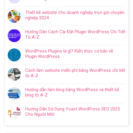
luận
Không
ở
có
Hướng
Thiết kế website cho doanh nghiệp trọn gói chuyên
bình
dẫn
nghiệp 2024
luận
tạo
Không
ở
website
có
Cách
Hướng Dẫn Cách Cài Đặt Plugin WordPress Chi Tiết
với
bình
SEO
Từ A-Z
WordPress
luận
web
Không
chi
ở
WordPress:
có
tiết
Thiết
WordPress Plugins là gì? Kiến thức cơ bản về
Hướng
bình
trong
kế
Plugin WordPress
dẫn
luận
5
website
Không
tối
ở
bước
cho
có
ưu
Hướng
Cách làm website miễn phí bằng WordPress chi tiết
doanh
bình
từ
Dẫn
từ A-Z
nghiệp
luận
A
Cách
Không
trọn
ở
–
Cài
có
gói
WordPress
Z
Hướng dẫn làm blog bằng WordPress và thiết kế
Đặt
bình
chuyên
Plugins
cho
blog từ A-Z
Plugin
luận
nghiệp
là
người
Không
WordPress
ở
2024
gì?
mới
có
Chi
Cách
Hướng Dẫn Sử Dụng Yoast WordPress SEO 2025
Kiến
bình
Tiết
làm
Cho Người Mới
thức
luận
Từ
website
Không
cơ
ở
A-
miễn
có
bản
Hướng
Z
phí
bình
về
dẫn