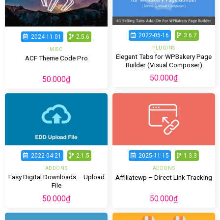
2022-05-16
3.6.7
2024-11-01
2.5.6
PLUGINS
MISC
Elegant Tabs for WPBakery Page
ACF Theme Code Pro
Builder (Visual Composer)
50.000
₫
50.000
₫
2022-04-21
2.1.5
2025-11-15
1.3.3
ADDONS
ADDONS
Easy Digital Downloads – Upload
Affiliatewp – Direct Link Tracking
File
50.000
₫
50.000
₫