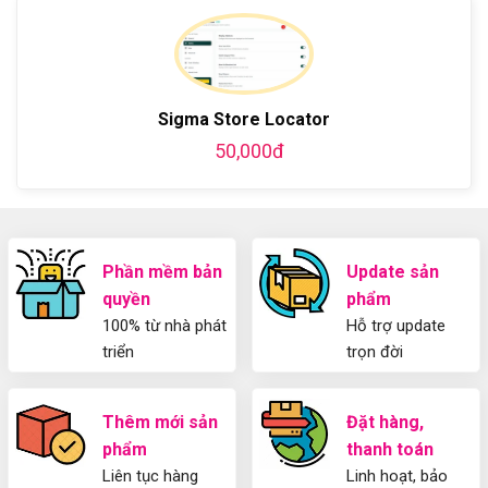
bằng
luận
Plugin
làm
WordPress
ở
WordPress
blog
chi
Hướng
bằng
tiết
Dẫn
WordPress
từ
Sử
và
A-
Dụng
thiết
Sigma Store Locator
Z
Yoast
kế
WordPress
50,000đ
blog
SEO
từ
2025
A-
Cho
Z
Người
Mới
Phần mềm bản
Update sản
quyền
phẩm
100% từ nhà phát
Hỗ trợ update
triển
trọn đời
Thêm mới sản
Đặt hàng,
phẩm
thanh toán
Liên tục hàng
Linh hoạt, bảo