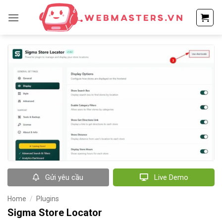
Bỏ
qua
nội
dung
Gửi yêu cầu
Live Demo
Home
/
Plugins
Sigma Store Locator