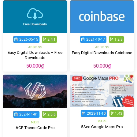
2026-05-15
2.4.1
2021-10-17
1.2.3
ADDONS
ADDONS
Easy Digital Downloads – Free
Easy Digital Downloads Coinbase
Downloads
50.000
₫
50.000
₫
2023-11-10
1.43
2024-11-01
2.5.6
MAPS
MISC
5Sec Google Maps Pro
ACF Theme Code Pro