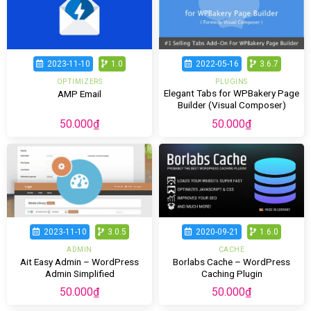
2023-11-10
1.0
2022-05-16
3.6.7
OPTIMIZERS
PLUGINS
Elegant Tabs for WPBakery Page
AMP Email
Builder (Visual Composer)
50.000
₫
50.000
₫
2023-11-10
3.0.5
2020-09-21
1.6.0
ADMIN
CACHE
Ait Easy Admin – WordPress
Borlabs Cache – WordPress
Admin Simplified
Caching Plugin
50.000
₫
50.000
₫