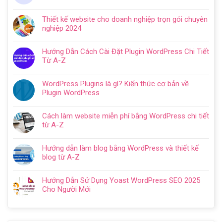
Không
ở
có
Hướng
Thiết kế website cho doanh nghiệp trọn gói chuyên
bình
dẫn
nghiệp 2024
luận
tạo
Không
ở
website
có
Cách
Hướng Dẫn Cách Cài Đặt Plugin WordPress Chi Tiết
với
bình
SEO
Từ A-Z
WordPress
luận
web
Không
chi
ở
WordPress:
có
tiết
Thiết
WordPress Plugins là gì? Kiến thức cơ bản về
Hướng
bình
trong
kế
Plugin WordPress
dẫn
luận
5
website
Không
tối
ở
bước
cho
có
ưu
Hướng
Cách làm website miễn phí bằng WordPress chi tiết
doanh
bình
từ
Dẫn
từ A-Z
nghiệp
luận
A
Cách
Không
trọn
ở
–
Cài
có
gói
WordPress
Z
Hướng dẫn làm blog bằng WordPress và thiết kế
Đặt
bình
chuyên
Plugins
cho
blog từ A-Z
Plugin
luận
nghiệp
là
người
Không
WordPress
ở
2024
gì?
mới
có
Chi
Cách
Hướng Dẫn Sử Dụng Yoast WordPress SEO 2025
Kiến
bình
Tiết
làm
Cho Người Mới
thức
luận
Từ
website
Không
cơ
ở
A-
miễn
có
bản
Hướng
Z
phí
bình
về
dẫn