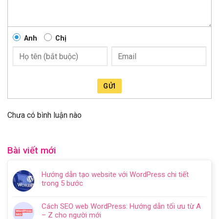
Anh
Chị
GỬI
Chưa có bình luận nào
Bài viết mới
Hướng dẫn tạo website với WordPress chi tiết
trong 5 bước
Không
có
Cách SEO web WordPress: Hướng dẫn tối ưu từ A
bình
– Z cho người mới
luận