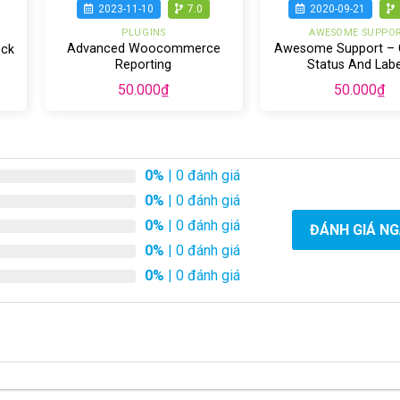
2023-11-10
7.0
2020-09-21
PLUGINS
AWESOME SUPPO
Advanced Woocommerce
Awesome Support –
ock
Reporting
Status And Labe
50.000
₫
50.000
₫
0%
| 0 đánh giá
0%
| 0 đánh giá
0%
| 0 đánh giá
ĐÁNH GIÁ N
0%
| 0 đánh giá
0%
| 0 đánh giá