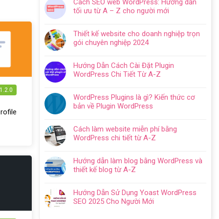
Cách SEO web WordPress: Hướng dẫn
bình
tối ưu từ A – Z cho người mới
luận
Không
ở
có
Hướng
Thiết kế website cho doanh nghiệp trọn
bình
dẫn
gói chuyên nghiệp 2024
luận
tạo
Không
ở
website
có
Cách
Hướng Dẫn Cách Cài Đặt Plugin
với
bình
SEO
WordPress Chi Tiết Từ A-Z
WordPress
luận
web
Không
chi
ở
WordPress:
1.2.0
có
tiết
Thiết
WordPress Plugins là gì? Kiến thức cơ
Hướng
bình
trong
kế
bản về Plugin WordPress
dẫn
luận
5
ofile
website
Không
tối
ở
bước
cho
có
ưu
Hướng
Cách làm website miễn phí bằng
doanh
bình
từ
Dẫn
WordPress chi tiết từ A-Z
nghiệp
luận
A
Cách
Không
trọn
ở
–
Cài
có
gói
WordPress
Z
Hướng dẫn làm blog bằng WordPress và
Đặt
bình
chuyên
Plugins
cho
thiết kế blog từ A-Z
Plugin
luận
nghiệp
là
người
Không
WordPress
ở
2024
gì?
mới
có
Chi
Cách
Hướng Dẫn Sử Dụng Yoast WordPress
Kiến
bình
Tiết
làm
SEO 2025 Cho Người Mới
thức
luận
Từ
website
Không
cơ
ở
A-
miễn
có