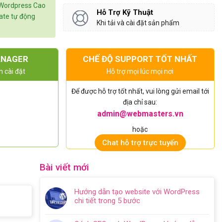
 Wordpress Cao
Hỗ Trợ Kỹ Thuật
date tự động
Khi tải và cài đặt sản phẩm
ANAGER
CHẾ ĐỘ SUPPORT TỐT NHẤT
n cài đặt
Hỗ trợ mọi lúc mọi nơi
Để được hỗ trợ tốt nhất, vui lòng gửi email tới
địa chỉ sau:
admin@webmasters.vn
hoặc
Chat hỗ trợ trực tuyến
Bài viết mới
Hướng dẫn tạo website với WordPress
chi tiết trong 5 bước
Không
có