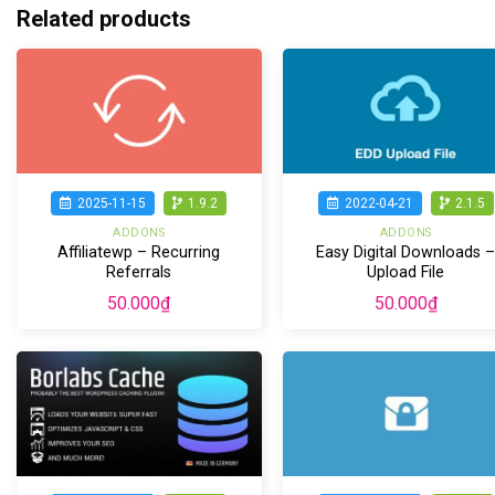
Related products
2025-11-15
1.9.2
2022-04-21
2.1.5
ADDONS
ADDONS
Affiliatewp – Recurring
Easy Digital Downloads 
Referrals
Upload File
50.000
₫
50.000
₫