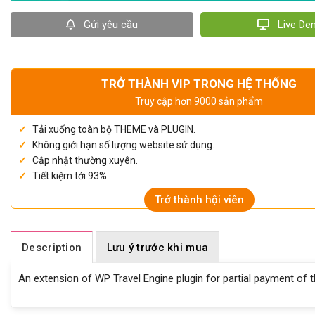
Gửi yêu cầu
Live D
TRỞ THÀNH VIP TRONG HỆ THỐNG
Truy cập hơn 9000 sản phẩm
Tải xuống toàn bộ THEME và PLUGIN.
Không giới hạn số lượng website sử dụng.
Cập nhật thường xuyên.
Tiết kiệm tới 93%.
Trở thành hội viên
Description
Lưu ý trước khi mua
An extension of WP Travel Engine plugin for partial payment of th