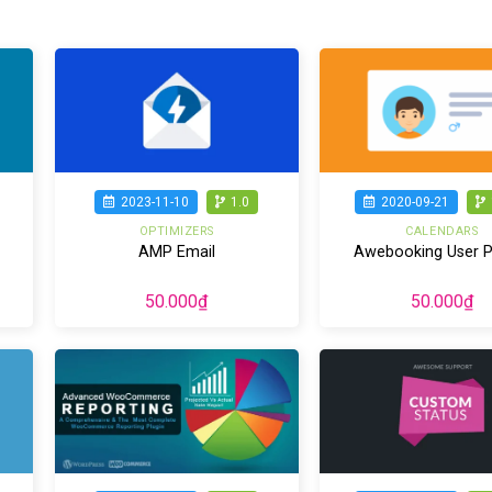
2020-09-21
2023-11-10
1.0
CALENDARS
OPTIMIZERS
–
Awebooking User Pr
AMP Email
50.000
₫
50.000
₫