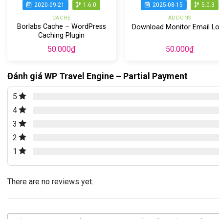
2020-09-21
1.6.0
2025-08-15
5.0.3
CACHE
ADDONS
Borlabs Cache – WordPress
Download Monitor Email L
Caching Plugin
50.000
₫
50.000
₫
Đánh giá WP Travel Engine – Partial Payment
5
4
3
2
1
There are no reviews yet.