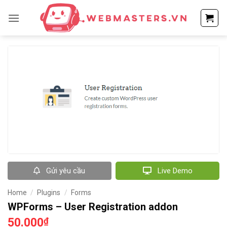
Bỏ
qua
nội
dung
Gửi yêu cầu
Live Demo
Home
/
Plugins
/
Forms
WPForms – User Registration addon
50.000
₫