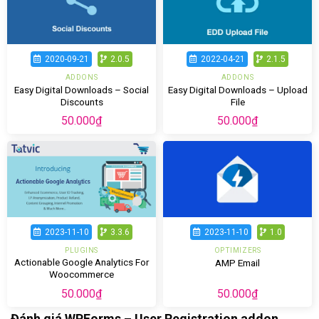
2020-09-21
2.0.5
2022-04-21
2.1.5
ADDONS
ADDONS
Easy Digital Downloads – Social
Easy Digital Downloads – Upload
Discounts
File
50.000
₫
50.000
₫
2023-11-10
3.3.6
2023-11-10
1.0
PLUGINS
OPTIMIZERS
Actionable Google Analytics For
AMP Email
Woocommerce
50.000
₫
50.000
₫
Đánh giá WPForms – User Registration addon