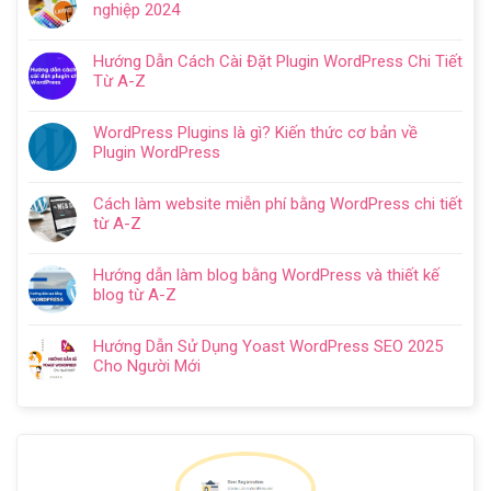
dẫn
nghiệp 2024
luận
tạo
Không
ở
website
có
Cách
Hướng Dẫn Cách Cài Đặt Plugin WordPress Chi Tiết
với
bình
SEO
Từ A-Z
WordPress
luận
web
Không
chi
ở
WordPress:
có
tiết
Thiết
WordPress Plugins là gì? Kiến thức cơ bản về
Hướng
bình
trong
kế
Plugin WordPress
dẫn
luận
5
website
Không
tối
ở
bước
cho
có
ưu
Hướng
Cách làm website miễn phí bằng WordPress chi tiết
doanh
bình
từ
Dẫn
từ A-Z
nghiệp
luận
A
Cách
Không
trọn
ở
–
Cài
có
gói
WordPress
Z
Hướng dẫn làm blog bằng WordPress và thiết kế
Đặt
bình
chuyên
Plugins
cho
blog từ A-Z
Plugin
luận
nghiệp
là
người
Không
WordPress
ở
2024
gì?
mới
có
Chi
Cách
Hướng Dẫn Sử Dụng Yoast WordPress SEO 2025
Kiến
bình
Tiết
làm
Cho Người Mới
thức
luận
Từ
website
Không
cơ
ở
A-
miễn
có
bản
Hướng
Z
phí
bình
về
dẫn
bằng
luận
Plugin
làm
WordPress
ở
WordPress
blog
chi
Hướng