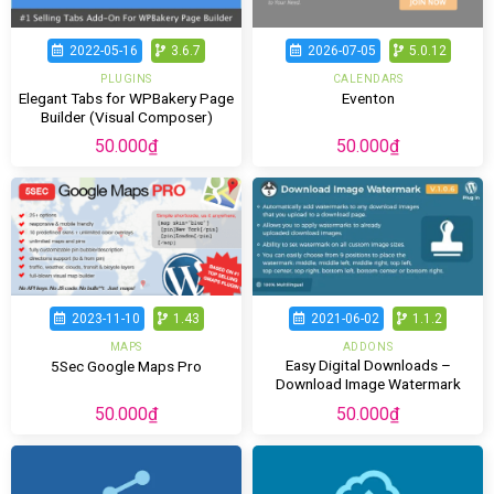
2022-05-16
3.6.7
2026-07-05
5.0.12
PLUGINS
CALENDARS
Elegant Tabs for WPBakery Page
Eventon
Builder (Visual Composer)
50.000
₫
50.000
₫
2023-11-10
1.43
2021-06-02
1.1.2
MAPS
ADDONS
Easy Digital Downloads –
5Sec Google Maps Pro
Download Image Watermark
50.000
₫
50.000
₫