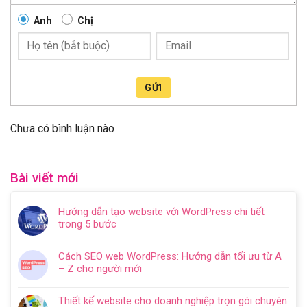
Anh
Chị
GỬI
Chưa có bình luận nào
Bài viết mới
Hướng dẫn tạo website với WordPress chi tiết
trong 5 bước
Không
có
Cách SEO web WordPress: Hướng dẫn tối ưu từ A
bình
– Z cho người mới
luận
Không
ở
có
Hướng
Thiết kế website cho doanh nghiệp trọn gói chuyên
bình