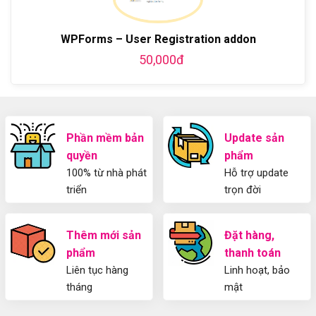
bằng
tiết
Dẫn
WordPress
từ
Sử
và
A-
Dụng
thiết
WPForms – User Registration addon
Z
Yoast
kế
50,000đ
WordPress
blog
SEO
từ
2025
A-
Cho
Z
Người
Mới
Phần mềm bản
Update sản
quyền
phẩm
100% từ nhà phát
Hỗ trợ update
triển
trọn đời
Thêm mới sản
Đặt hàng,
phẩm
thanh toán
Liên tục hàng
Linh hoạt, bảo
tháng
mật