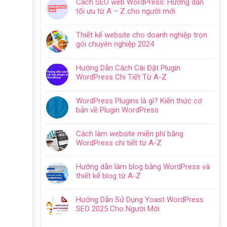
Cách SEO web WordPress: Hướng dẫn
bình
tối ưu từ A – Z cho người mới
luận
Không
ở
có
Hướng
Thiết kế website cho doanh nghiệp trọn
bình
dẫn
gói chuyên nghiệp 2024
luận
tạo
Không
ở
website
có
Cách
Hướng Dẫn Cách Cài Đặt Plugin
với
bình
SEO
WordPress Chi Tiết Từ A-Z
WordPress
luận
web
Không
chi
ở
WordPress:
có
tiết
Thiết
WordPress Plugins là gì? Kiến thức cơ
Hướng
bình
trong
kế
bản về Plugin WordPress
dẫn
luận
5
website
Không
tối
ở
bước
cho
có
ưu
Hướng
Cách làm website miễn phí bằng
doanh
bình
từ
Dẫn
WordPress chi tiết từ A-Z
nghiệp
luận
A
Cách
Không
trọn
ở
–
Cài
có
gói
WordPress
Z
Hướng dẫn làm blog bằng WordPress và
Đặt
bình
chuyên
Plugins
cho
thiết kế blog từ A-Z
Plugin
luận
nghiệp
là
người
Không
WordPress
ở
2024
gì?
mới
có
Chi
Cách
Hướng Dẫn Sử Dụng Yoast WordPress
Kiến
bình
Tiết
làm
SEO 2025 Cho Người Mới
thức
luận
Từ
website
Không
cơ
ở
A-
miễn
có