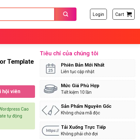
Login
Cart
Tiêu chí của chúng tôi
or Template
Phiên Bản Mới Nhất
Liên tục cập nhật
Mức Giá Phù Hợp
 hội viên
Tiết kiệm 10 lần
Sản Phẩm Nguyên Gốc
 Wordpress Cao
Không chứa mã độc
date tự động
Tải Xuống Trực Tiếp
Không phải chờ đợi