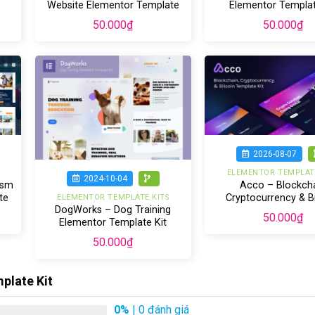
Website Elementor Template
Elementor Templat
Kit
50.000
₫
50.000
₫
2026-08-07
ELEMENTOR TEMPLATE
2024-10-04
ism
Acco – Blockch
te
Cryptocurrency & B
ELEMENTOR TEMPLATE KITS
DogWorks – Dog Training
Elementor Templat
50.000
₫
Elementor Template Kit
50.000
₫
plate Kit
0%
| 0 đánh giá