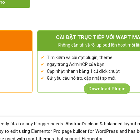
emo
CÀI ĐẶT TRỰC TIẾP VỚI WAPT M
Không cần tải về rồi upload lên host mỗi lầ
Tìm kiếm và cài đặt plugin, theme.
ngay trong AdminCP của bạn
Cập nhật nhanh bằng 1 cú click chuột
Gửi yêu cầu hỗ trợ, cập nhật sp mới.
Download Plugin
ctly fits for any blogger needs. Abstract’s clean & balanced layout 
asy to edit using Elementor Pro page builder for WordPress and has 
 be used with most themes that support Elementor.