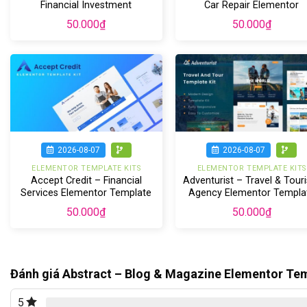
Financial Investment
Car Repair Elementor
Elementor Template Kit
Template Kit
50.000
₫
50.000
₫
2026-08-07
2026-08-07
ELEMENTOR TEMPLATE KITS
ELEMENTOR TEMPLATE KITS
Accept Credit – Financial
Adventurist – Travel & Tour
Services Elementor Template
Agency Elementor Templa
kit
Kit
50.000
₫
50.000
₫
Đánh giá Abstract – Blog & Magazine Elementor Tem
5