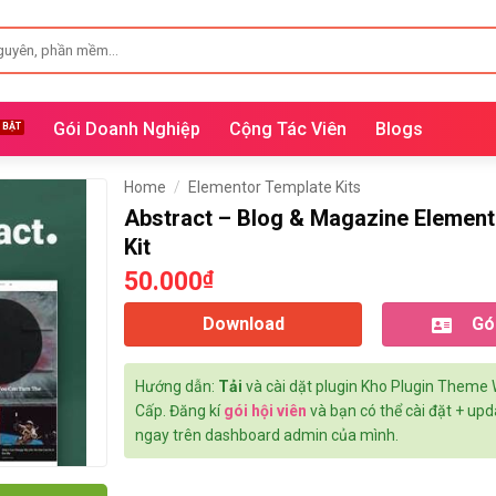
Gói Doanh Nghiệp
Cộng Tác Viên
Blogs
Home
/
Elementor Template Kits
Abstract – Blog & Magazine Element
Kit
50.000
₫
Download
Gói
Hướng dẫn:
Tải
và cài dặt plugin Kho Plugin Theme
Cấp. Đăng kí
gói hội viên
và bạn có thể cài đặt + up
ngay trên dashboard admin của mình.