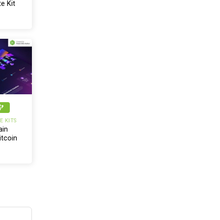
e Kit
 KITS
ain
itcoin
e Kit