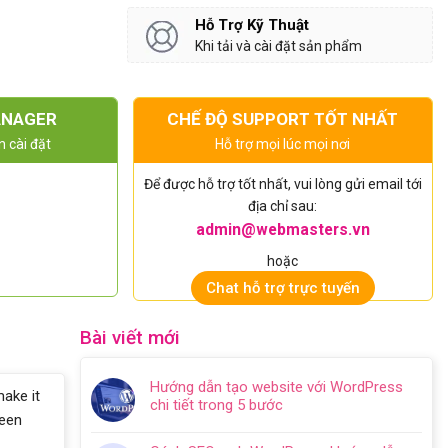
Hỗ Trợ Kỹ Thuật
Khi tải và cài đặt sản phẩm
ANAGER
CHẾ ĐỘ SUPPORT TỐT NHẤT
n cài đặt
Hỗ trợ mọi lúc mọi nơi
Để được hỗ trợ tốt nhất, vui lòng gửi email tới
địa chỉ sau:
admin@webmasters.vn
hoặc
Chat hỗ trợ trực tuyến
Bài viết mới
Hướng dẫn tạo website với WordPress
make it
chi tiết trong 5 bước
been
Không
có