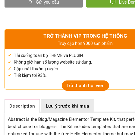
Gửi yêu cầu
Live D
TRỞ THÀNH VIP TRONG HỆ THỐNG
Truy cập hơn 9000 sản phẩm
Tải xuống toàn bộ THEME và PLUGIN.
Không giới hạn số lượng website sử dụng.
Cập nhật thường xuyên.
Tiết kiệm tới 93%.
Trở thành hội viên
Description
Lưu ý trước khi mua
Abstract is the Blog/Magazine Elementor Template Kit, that perfe
best choice for bloggers. The Kit includes templates that are e
optimized for use with the free Hello Elementor theme but may