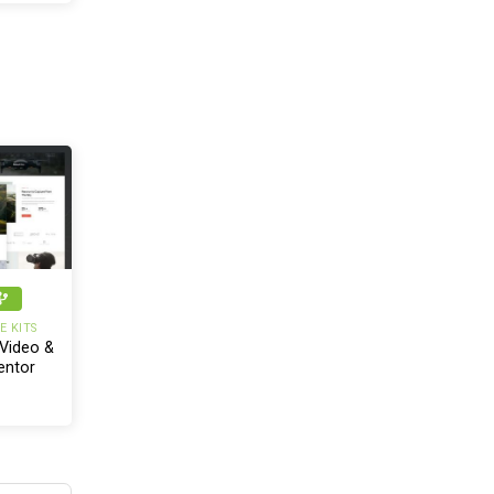
 KITS
 Video &
entor