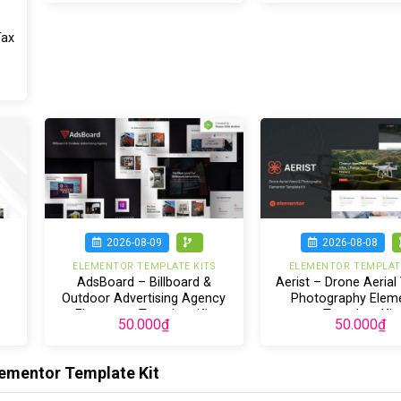
Tax
2026-08-09
2026-08-08
ELEMENTOR TEMPLATE KITS
ELEMENTOR TEMPLATE
AdsBoard – Billboard &
Aerist – Drone Aerial
Outdoor Advertising Agency
Photography Elem
Elementor Template Kit
Template Kit
50.000
₫
50.000
₫
lementor Template Kit