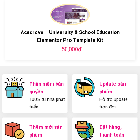
bằng
luận
Plugin
làm
WordPress
ở
WordPress
blog
chi
Hướng
bằng
tiết
Dẫn
WordPress
từ
Sử
và
A-
Dụng
Acadrova – University & School Education
thiết
Z
Yoast
kế
Elementor Pro Template Kit
WordPress
blog
SEO
50,000đ
từ
2025
A-
Cho
Z
Người
Mới
Phần mềm bản
Update sản
quyền
phẩm
100% từ nhà phát
Hỗ trợ update
triển
trọn đời
Thêm mới sản
Đặt hàng,
phẩm
thanh toán