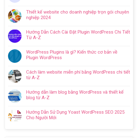
Không
ở
có
Hướng
Thiết kế website cho doanh nghiệp trọn gói chuyên
bình
dẫn
nghiệp 2024
luận
tạo
Không
ở
website
có
Cách
Hướng Dẫn Cách Cài Đặt Plugin WordPress Chi Tiết
với
bình
SEO
Từ A-Z
WordPress
luận
web
Không
chi
ở
WordPress:
có
tiết
Thiết
WordPress Plugins là gì? Kiến thức cơ bản về
Hướng
bình
trong
kế
Plugin WordPress
dẫn
luận
5
website
Không
tối
ở
bước
cho
có
ưu
Hướng
Cách làm website miễn phí bằng WordPress chi tiết
doanh
bình
từ
Dẫn
từ A-Z
nghiệp
luận
A
Cách
Không
trọn
ở
–
Cài
có
gói
WordPress
Z
Hướng dẫn làm blog bằng WordPress và thiết kế
Đặt
bình
chuyên
Plugins
cho
blog từ A-Z
Plugin
luận
nghiệp
là
người
Không
WordPress
ở
2024
gì?
mới
có
Chi
Cách
Hướng Dẫn Sử Dụng Yoast WordPress SEO 2025
Kiến
bình
Tiết
làm
Cho Người Mới
thức
luận
Từ
website
Không
cơ
ở
A-
miễn
có
bản
Hướng
Z
phí
bình
về
dẫn