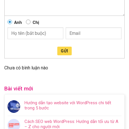
Anh
Chị
GỬI
Chưa có bình luận nào
Bài viết mới
Hướng dẫn tạo website với WordPress chi tiết
trong 5 bước
Không
có
Cách SEO web WordPress: Hướng dẫn tối ưu từ A
bình
– Z cho người mới
luận