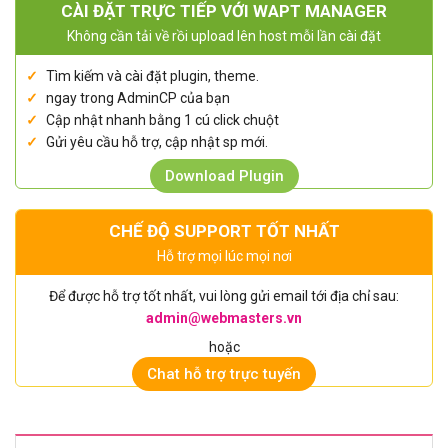
CÀI ĐẶT TRỰC TIẾP VỚI WAPT MANAGER
Không cần tải về rồi upload lên host mỗi lần cài đặt
Tìm kiếm và cài đặt plugin, theme.
ngay trong AdminCP của bạn
Cập nhật nhanh bằng 1 cú click chuột
Gửi yêu cầu hỗ trợ, cập nhật sp mới.
Download Plugin
CHẾ ĐỘ SUPPORT TỐT NHẤT
Hỗ trợ mọi lúc mọi nơi
Để được hỗ trợ tốt nhất, vui lòng gửi email tới địa chỉ sau:
admin@webmasters.vn
hoặc
Chat hỗ trợ trực tuyến