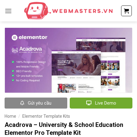
Bỏ
qua
nội
dung
Gửi yêu cầu
Live Demo
Home
/
Elementor Template Kits
Acadrova – University & School Education
Elementor Pro Template Kit