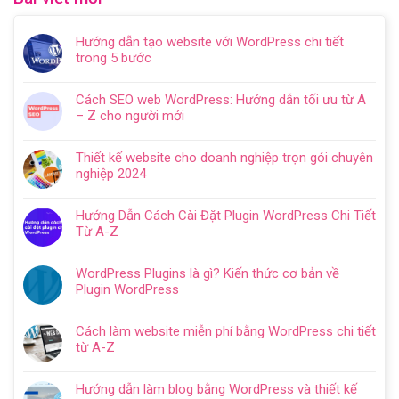
Hướng dẫn tạo website với WordPress chi tiết
trong 5 bước
Không
có
Cách SEO web WordPress: Hướng dẫn tối ưu từ A
bình
– Z cho người mới
luận
Không
ở
có
Hướng
Thiết kế website cho doanh nghiệp trọn gói chuyên
bình
dẫn
nghiệp 2024
luận
tạo
Không
ở
website
có
Cách
Hướng Dẫn Cách Cài Đặt Plugin WordPress Chi Tiết
với
bình
SEO
Từ A-Z
WordPress
luận
web
Không
chi
ở
WordPress:
có
tiết
Thiết
WordPress Plugins là gì? Kiến thức cơ bản về
Hướng
bình
trong
kế
Plugin WordPress
dẫn
luận
5
website
Không
tối
ở
bước
cho
có
ưu
Hướng
Cách làm website miễn phí bằng WordPress chi tiết
doanh
bình
từ
Dẫn
từ A-Z
nghiệp
luận
A
Cách
Không
trọn
ở
–
Cài
có
gói
WordPress
Z
Hướng dẫn làm blog bằng WordPress và thiết kế
Đặt
bình
chuyên