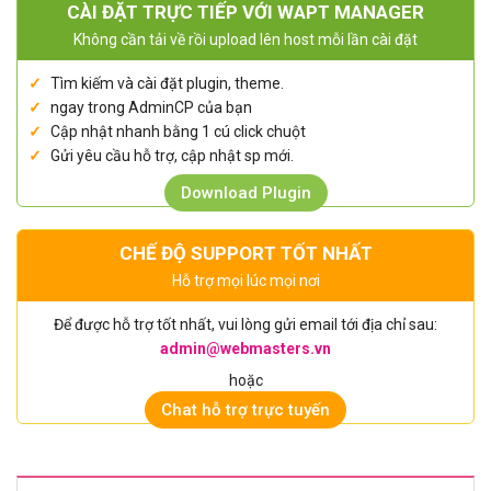
CÀI ĐẶT TRỰC TIẾP VỚI WAPT MANAGER
Không cần tải về rồi upload lên host mỗi lần cài đặt
Tìm kiếm và cài đặt plugin, theme.
ngay trong AdminCP của bạn
Cập nhật nhanh bằng 1 cú click chuột
Gửi yêu cầu hỗ trợ, cập nhật sp mới.
Download Plugin
CHẾ ĐỘ SUPPORT TỐT NHẤT
Hỗ trợ mọi lúc mọi nơi
Để được hỗ trợ tốt nhất, vui lòng gửi email tới địa chỉ sau:
admin@webmasters.vn
hoặc
Chat hỗ trợ trực tuyến