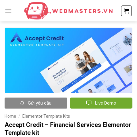
Bỏ
qua
nội
dung
Gửi yêu cầu
Live Demo
Home
/
Elementor Template Kits
Accept Credit – Financial Services Elementor
Template kit