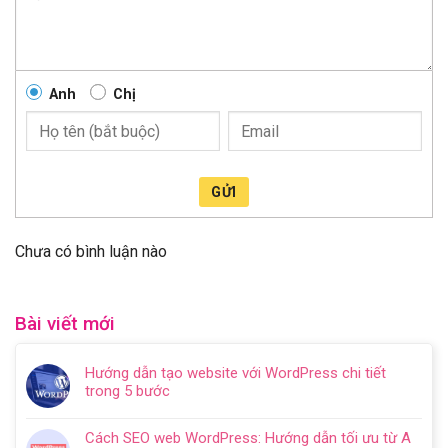
Anh
Chị
GỬI
Chưa có bình luận nào
Bài viết mới
Hướng dẫn tạo website với WordPress chi tiết
trong 5 bước
Không
có
Cách SEO web WordPress: Hướng dẫn tối ưu từ A
bình