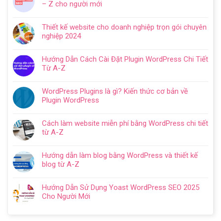
– Z cho người mới
luận
Không
ở
có
Hướng
Thiết kế website cho doanh nghiệp trọn gói chuyên
bình
dẫn
nghiệp 2024
luận
tạo
Không
ở
website
có
Cách
Hướng Dẫn Cách Cài Đặt Plugin WordPress Chi Tiết
với
bình
SEO
Từ A-Z
WordPress
luận
web
Không
chi
ở
WordPress:
có
tiết
Thiết
WordPress Plugins là gì? Kiến thức cơ bản về
Hướng
bình
trong
kế
Plugin WordPress
dẫn
luận
5
website
Không
tối
ở
bước
cho
có
ưu
Hướng
Cách làm website miễn phí bằng WordPress chi tiết
doanh
bình
từ
Dẫn
từ A-Z
nghiệp
luận
A
Cách
Không
trọn
ở
–
Cài
có
gói
WordPress
Z
Hướng dẫn làm blog bằng WordPress và thiết kế
Đặt
bình
chuyên
Plugins
cho
blog từ A-Z
Plugin
luận
nghiệp
là
người
Không
WordPress
ở
2024
gì?
mới
có
Chi
Cách
Hướng Dẫn Sử Dụng Yoast WordPress SEO 2025
Kiến
bình
Tiết
làm
Cho Người Mới
thức
luận
Từ
website
Không
cơ
ở
A-
miễn
có
bản
Hướng
Z
phí