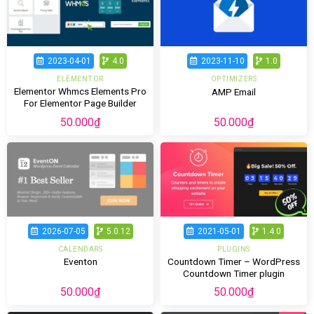
2023-04-01
4.0
2023-11-10
1.0
ELEMENTOR
OPTIMIZERS
Elementor Whmcs Elements Pro
AMP Email
For Elementor Page Builder
50.000
₫
50.000
₫
2026-07-05
5.0.12
2021-05-01
1.4.0
CALENDARS
PLUGINS
Countdown Timer – WordPress
Eventon
Countdown Timer plugin
50.000
₫
50.000
₫