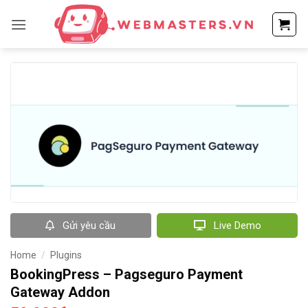
Bỏ
qua
nội
dung
Gửi yêu cầu
Live Demo
Home
/
Plugins
BookingPress – Pagseguro Payment
Gateway Addon