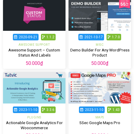
2020-09-21
1.1.2
2021-10-17
1.7.0
AWESOME SUPPORT
MISC
Awesome Support – Custom
Demo Builder For Any WordPress
Status And Labels
Product
50.000
₫
50.000
₫
2023-11-10
3.3.6
2023-11-10
1.43
PLUGINS
MAPS
Actionable Google Analytics For
5Sec Google Maps Pro
Woocommerce