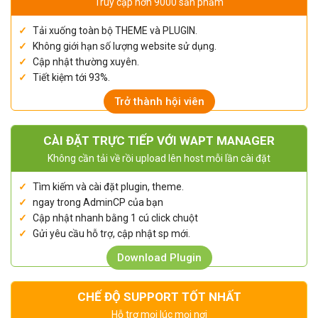
Truy cập hơn 9000 sản phẩm
Tải xuống toàn bộ THEME và PLUGIN.
Không giới hạn số lượng website sử dụng.
Cập nhật thường xuyên.
Tiết kiệm tới 93%.
Trở thành hội viên
CÀI ĐẶT TRỰC TIẾP VỚI WAPT MANAGER
Không cần tải về rồi upload lên host mỗi lần cài đặt
Tìm kiếm và cài đặt plugin, theme.
ngay trong AdminCP của bạn
Cập nhật nhanh bằng 1 cú click chuột
Gửi yêu cầu hỗ trợ, cập nhật sp mới.
Download Plugin
CHẾ ĐỘ SUPPORT TỐT NHẤT
Hỗ trợ mọi lúc mọi nơi