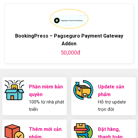
bình
về
dẫn
bằng
luận
Plugin
làm
WordPress
ở
WordPress
blog
chi
Hướng
bằng
tiết
Dẫn
WordPress
từ
Sử
và
A-
Dụng
BookingPress – Pagseguro Payment Gateway
thiết
Z
Yoast
kế
Addon
WordPress
blog
SEO
50,000đ
từ
2025
A-
Cho
Z
Người
Mới
Phần mềm bản
Update sản
quyền
phẩm
100% từ nhà phát
Hỗ trợ update
triển
trọn đời
Thêm mới sản
Đặt hàng,
phẩm
thanh toán