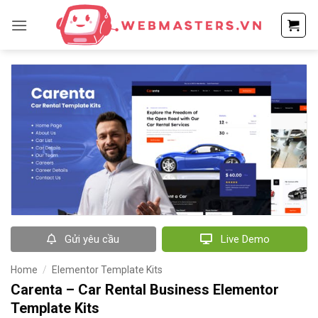
Bỏ
qua
nội
dung
Gửi yêu cầu
Live Demo
Home
/
Elementor Template Kits
Carenta – Car Rental Business Elementor
Template Kits