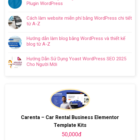
bình
trong
kế
Plugin WordPress
dẫn
luận
5
website
Không
tối
ở
bước
cho
có
ưu
Hướng
Cách làm website miễn phí bằng WordPress chi tiết
doanh
bình
từ
Dẫn
từ A-Z
nghiệp
luận
A
Cách
Không
trọn
ở
–
Cài
có
gói
WordPress
Z
Hướng dẫn làm blog bằng WordPress và thiết kế
Đặt
bình
chuyên
Plugins
cho
blog từ A-Z
Plugin
luận
nghiệp
là
người
Không
WordPress
ở
2024
gì?
mới
có
Chi
Cách
Hướng Dẫn Sử Dụng Yoast WordPress SEO 2025
Kiến
bình
Tiết
làm
Cho Người Mới
thức
luận
Từ
website
Không
cơ
ở
A-
miễn
có
bản
Hướng
Z
phí
bình
về
dẫn
bằng
luận
Plugin
làm
WordPress
ở
WordPress
blog
chi
Hướng
bằng
tiết
Dẫn
WordPress
từ
Sử
và
A-
Dụng
Carenta – Car Rental Business Elementor
thiết
Z
Yoast
kế
Template Kits
WordPress
blog
SEO
50,000đ
từ
2025
A-