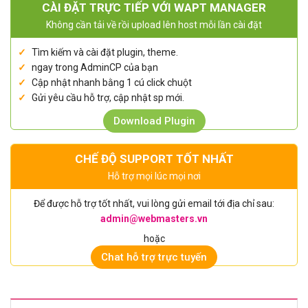
CÀI ĐẶT TRỰC TIẾP VỚI WAPT MANAGER
Không cần tải về rồi upload lên host mỗi lần cài đặt
Tìm kiếm và cài đặt plugin, theme.
ngay trong AdminCP của bạn
Cập nhật nhanh bằng 1 cú click chuột
Gửi yêu cầu hỗ trợ, cập nhật sp mới.
Download Plugin
CHẾ ĐỘ SUPPORT TỐT NHẤT
Hỗ trợ mọi lúc mọi nơi
Để được hỗ trợ tốt nhất, vui lòng gửi email tới địa chỉ sau:
admin@webmasters.vn
hoặc
Chat hỗ trợ trực tuyến