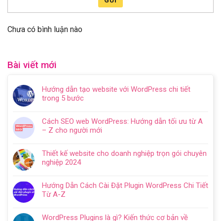
GỬI
Chưa có bình luận nào
Bài viết mới
Hướng dẫn tạo website với WordPress chi tiết
trong 5 bước
Không
có
Cách SEO web WordPress: Hướng dẫn tối ưu từ A
bình
– Z cho người mới
luận
Không
ở
có
Hướng
Thiết kế website cho doanh nghiệp trọn gói chuyên
bình
dẫn
nghiệp 2024
luận
tạo
Không
ở
website
có
Cách
Hướng Dẫn Cách Cài Đặt Plugin WordPress Chi Tiết
với
bình
SEO
Từ A-Z
WordPress
luận
web
Không
chi
ở
WordPress:
có
tiết
Thiết
WordPress Plugins là gì? Kiến thức cơ bản về
Hướng