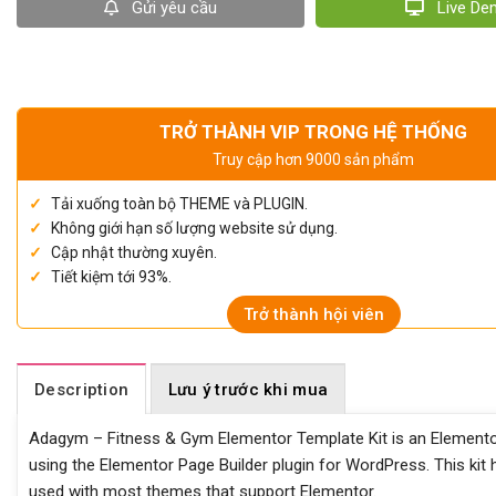
Gửi yêu cầu
Live D
TRỞ THÀNH VIP TRONG HỆ THỐNG
Truy cập hơn 9000 sản phẩm
Tải xuống toàn bộ THEME và PLUGIN.
Không giới hạn số lượng website sử dụng.
Cập nhật thường xuyên.
Tiết kiệm tới 93%.
Trở thành hội viên
Description
Lưu ý trước khi mua
Adagym – Fitness & Gym Elementor Template Kit is an Elementor 
using the Elementor Page Builder plugin for WordPress. This kit
used with most themes that support Elementor.