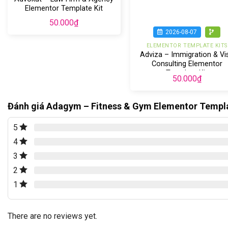
Elementor Template Kit
50.000
₫
2026-08-07
ELEMENTOR TEMPLATE KITS
Adviza – Immigration & Vi
Consulting Elementor
Template Kit
50.000
₫
Đánh giá Adagym – Fitness & Gym Elementor Templa
5
4
3
2
1
There are no reviews yet.