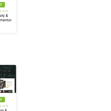
 KITS
ity &
ementor
it
 KITS
rm &