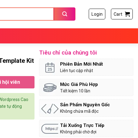
Login
Cart
Tiêu chí của chúng tôi
Template Kit
Phiên Bản Mới Nhất
Liên tục cập nhật
 hội viên
Mức Giá Phù Hợp
Tiết kiệm 10 lần
 Wordpress Cao
Sản Phẩm Nguyên Gốc
date tự động
Không chứa mã độc
Tải Xuống Trực Tiếp
Không phải chờ đợi