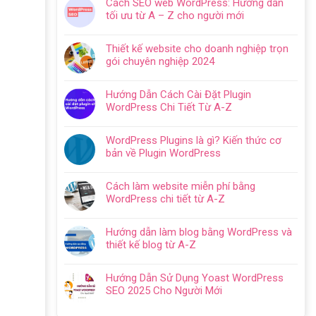
Cách SEO web WordPress: Hướng dẫn
bình
tối ưu từ A – Z cho người mới
luận
Không
ở
có
Hướng
Thiết kế website cho doanh nghiệp trọn
bình
dẫn
gói chuyên nghiệp 2024
luận
tạo
Không
ở
website
có
Cách
Hướng Dẫn Cách Cài Đặt Plugin
với
bình
SEO
WordPress Chi Tiết Từ A-Z
WordPress
luận
web
Không
chi
ở
WordPress:
có
tiết
Thiết
WordPress Plugins là gì? Kiến thức cơ
Hướng
bình
trong
kế
bản về Plugin WordPress
dẫn
luận
5
website
Không
tối
ở
bước
cho
có
ưu
Hướng
Cách làm website miễn phí bằng
doanh
bình
từ
Dẫn
WordPress chi tiết từ A-Z
nghiệp
luận
A
Cách
Không
trọn
ở
–
Cài
có
gói
WordPress
Z
Hướng dẫn làm blog bằng WordPress và
Đặt
bình
chuyên
Plugins
cho
thiết kế blog từ A-Z
Plugin
luận
nghiệp
là
người
Không
WordPress
ở
2024
gì?
mới
có
Chi
Cách
Hướng Dẫn Sử Dụng Yoast WordPress
Kiến
bình
Tiết
làm
SEO 2025 Cho Người Mới
thức
luận
Từ
website
Không
cơ
ở
A-
miễn
có