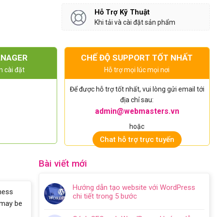
Hỗ Trợ Kỹ Thuật
Khi tải và cài đặt sản phẩm
ANAGER
CHẾ ĐỘ SUPPORT TỐT NHẤT
n cài đặt
Hỗ trợ mọi lúc mọi nơi
Để được hỗ trợ tốt nhất, vui lòng gửi email tới
địa chỉ sau:
admin@webmasters.vn
hoặc
Chat hỗ trợ trực tuyến
Bài viết mới
Hướng dẫn tạo website với WordPress
iness
chi tiết trong 5 bước
 may be
Không
có