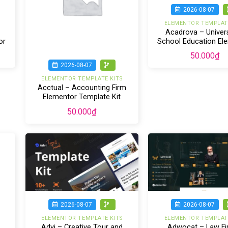
2026-08-07
ELEMENTOR TEMPLATE
Acadrova – Univers
or
School Education El
Pro Template K
50.000
₫
2026-08-07
ELEMENTOR TEMPLATE KITS
Acctual – Accounting Firm
Elementor Template Kit
50.000
₫
2026-08-07
2026-08-07
ELEMENTOR TEMPLATE KITS
ELEMENTOR TEMPLATE
Advi – Creative Tour and
Adwocat – Law Fi