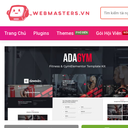
Bỏ
Search
qua
for:
nội
dung
Trang Chủ
Plugins
Themes
Gói Hội Viên