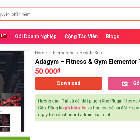
Gói Doanh Nghiệp
Cộng Tác Viên
Blogs
Home
/
Elementor Template Kits
Adagym – Fitness & Gym Elementor 
50.000
₫
Download
Gói
Hướng dẫn:
Tải
và cài dặt plugin Kho Plugin Theme
Cấp. Đăng kí
gói hội viên
và bạn có thể cài đặt + up
ngay trên dashboard admin của mình.