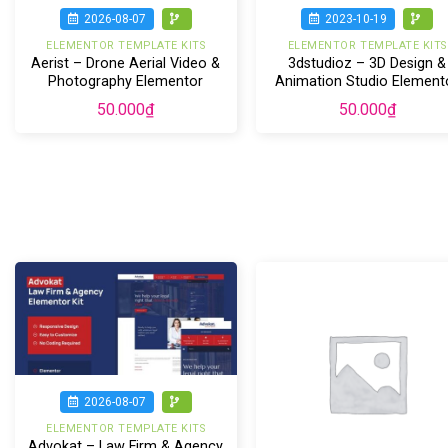
2026-08-07
2023-10-19
ELEMENTOR TEMPLATE KITS
ELEMENTOR TEMPLATE KITS
Aerist – Drone Aerial Video &
3dstudioz – 3D Design &
Photography Elementor
Animation Studio Element
Template Kit
Template Kit
50.000
₫
50.000
₫
2026-08-07
ELEMENTOR TEMPLATE KITS
Advokat – Law Firm & Agency