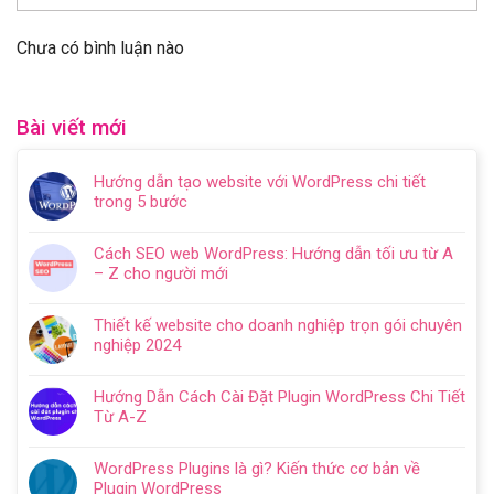
Chưa có bình luận nào
Bài viết mới
Hướng dẫn tạo website với WordPress chi tiết
trong 5 bước
Không
có
Cách SEO web WordPress: Hướng dẫn tối ưu từ A
bình
– Z cho người mới
luận
Không
ở
có
Hướng
Thiết kế website cho doanh nghiệp trọn gói chuyên
bình
dẫn
nghiệp 2024
luận
tạo
Không
ở
website
có
Cách
Hướng Dẫn Cách Cài Đặt Plugin WordPress Chi Tiết
với
bình
SEO
Từ A-Z
WordPress
luận
web
Không
chi
ở
WordPress:
có
tiết
Thiết
WordPress Plugins là gì? Kiến thức cơ bản về
Hướng
bình
trong
kế
Plugin WordPress
dẫn