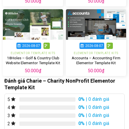
50.000
₫
50.000
₫
2026-08-07
2026-08-07
ELEMENTOR TEMPLATE KITS
ELEMENTOR TEMPLATE KITS
18Holes – Golf & Country Club
Accounta – Accounting Firm
Website Elementor Template Kit
Elementor Template Kit
50.000
₫
50.000
₫
Đánh giá Charie – Charity NonProfit Elementor
Template Kit
0%
| 0 đánh giá
5
0%
| 0 đánh giá
4
0%
| 0 đánh giá
3
0%
| 0 đánh giá
2