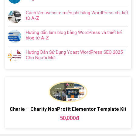
luận
5
website
Không
tối
ở
bước
cho
có
ưu
Hướng
Cách làm website miễn phí bằng WordPress chi tiết
doanh
bình
từ
Dẫn
từ A-Z
nghiệp
luận
A
Cách
Không
trọn
ở
–
Cài
có
gói
WordPress
Z
Hướng dẫn làm blog bằng WordPress và thiết kế
Đặt
bình
chuyên
Plugins
cho
blog từ A-Z
Plugin
luận
nghiệp
là
người
Không
WordPress
ở
2024
gì?
mới
có
Chi
Cách
Hướng Dẫn Sử Dụng Yoast WordPress SEO 2025
Kiến
bình
Tiết
làm
Cho Người Mới
thức
luận
Từ
website
Không
cơ
ở
A-
miễn
có
bản
Hướng
Z
phí
bình
về
dẫn
bằng
luận
Plugin
làm
WordPress
ở
WordPress
blog
chi
Hướng
bằng
tiết
Dẫn
WordPress
từ
Sử
và
A-
Dụng
Charie – Charity NonProfit Elementor Template Kit
thiết
Z
Yoast
kế
50,000đ
WordPress
blog
SEO
từ
2025
A-
Cho