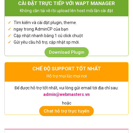
CÀI ĐẶT TRỰC TIẾP VỚI WAPT MANAGER
Không cần tải về rồi upload lên host mỗi lần cài đặt
Tìm kiếm và cài đặt plugin, theme.
ngay trong AdminCP của bạn
Cập nhật nhanh bằng 1 cú click chuột
Gửi yêu cầu hỗ trợ, cập nhật sp mới.
Download Plugin
CHẾ ĐỘ SUPPORT TỐT NHẤT
Hỗ trợ mọi lúc mọi nơi
Để được hỗ trợ tốt nhất, vui lòng gửi email tới địa chỉ sau:
admin@webmasters.vn
hoặc
Chat hỗ trợ trực tuyến