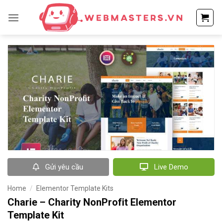
Bỏ
qua
nội
dung
Gửi yêu cầu
Live Demo
Home
/
Elementor Template Kits
Charie – Charity NonProfit Elementor
Template Kit