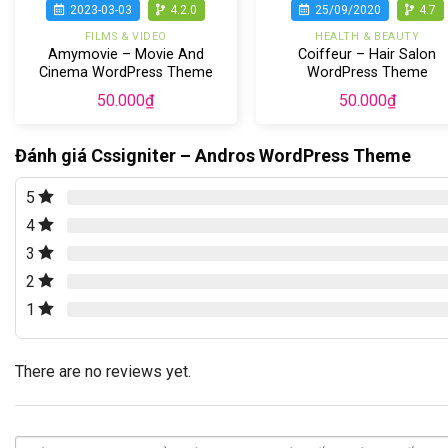
2023-03-03
4.2.0
25/09/2020
4.7
FILMS & VIDEO
HEALTH & BEAUTY
Amymovie – Movie And
Coiffeur – Hair Salon
Cinema WordPress Theme
WordPress Theme
50.000
₫
50.000
₫
Đánh giá Cssigniter – Andros WordPress Theme
5
4
3
2
1
There are no reviews yet.