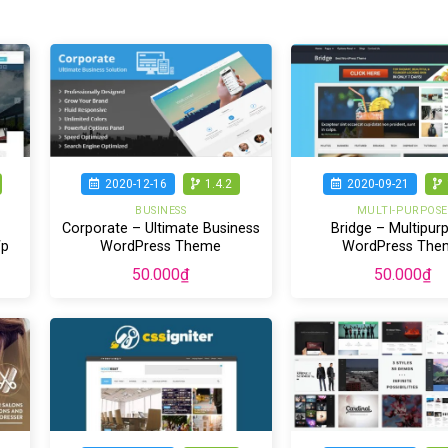
2020-12-16
1.4.2
2020-09-21
BUSINESS
MULTI-PURPOSE
Corporate – Ultimate Business
Bridge – Multipur
Wp
WordPress Theme
WordPress The
50.000
₫
50.000
₫