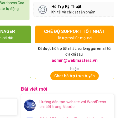
 Wordpress Cao
Hỗ Trợ Kỹ Thuật
date tự động
Khi tải và cài đặt sản phẩm
ANAGER
CHẾ ĐỘ SUPPORT TỐT NHẤT
n cài đặt
Hỗ trợ mọi lúc mọi nơi
Để được hỗ trợ tốt nhất, vui lòng gửi email tới
địa chỉ sau:
admin@webmasters.vn
hoặc
Chat hỗ trợ trực tuyến
Bài viết mới
Hướng dẫn tạo website với WordPress
chi tiết trong 5 bước
Không
có