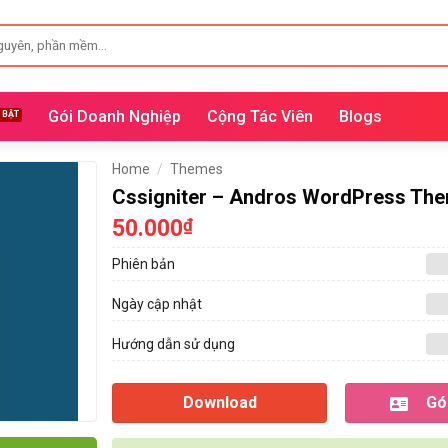
Gói Doanh Nghiệp
Cộng Tác Viên
Blogs
Home
/
Themes
Cssigniter – Andros WordPress Th
50.000
₫
Phiên bản
Ngày cập nhật
Hướng dẫn sử dụng
Download
Gói