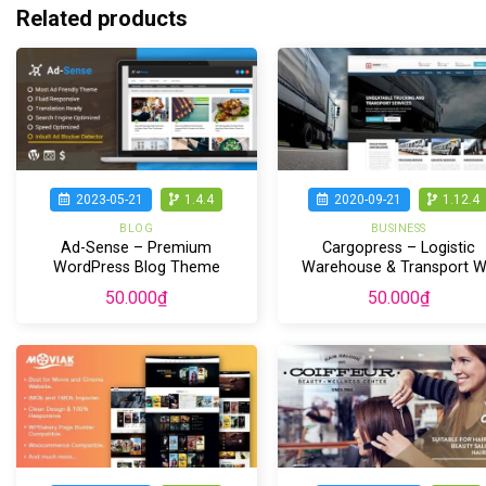
Related products
2023-05-21
1.4.4
2020-09-21
1.12.4
BLOG
BUSINESS
Ad-Sense – Premium
Cargopress – Logistic
WordPress Blog Theme
Warehouse & Transport 
50.000
₫
50.000
₫