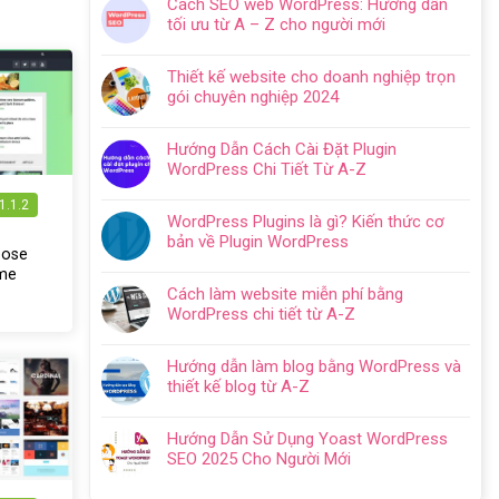
Cách SEO web WordPress: Hướng dẫn
bình
tối ưu từ A – Z cho người mới
luận
Không
ở
có
Hướng
Thiết kế website cho doanh nghiệp trọn
bình
dẫn
gói chuyên nghiệp 2024
luận
tạo
Không
ở
website
có
Cách
Hướng Dẫn Cách Cài Đặt Plugin
với
bình
SEO
WordPress Chi Tiết Từ A-Z
WordPress
luận
web
Không
chi
ở
WordPress:
1.1.2
có
tiết
Thiết
WordPress Plugins là gì? Kiến thức cơ
Hướng
bình
trong
kế
bản về Plugin WordPress
dẫn
luận
5
pose
website
Không
tối
ở
bước
me
cho
có
ưu
Hướng
Cách làm website miễn phí bằng
doanh
bình
từ
Dẫn
WordPress chi tiết từ A-Z
nghiệp
luận
A
Cách
Không
trọn
ở
–
Cài
có
gói
WordPress
Z
Hướng dẫn làm blog bằng WordPress và
Đặt
bình
chuyên
Plugins
cho
thiết kế blog từ A-Z
Plugin
luận
nghiệp
là
người
Không
WordPress
ở
2024
gì?
mới
có
Chi
Cách
Hướng Dẫn Sử Dụng Yoast WordPress
Kiến
bình
Tiết
làm
SEO 2025 Cho Người Mới
thức
luận
Từ
website
Không
cơ
ở
A-
miễn
có