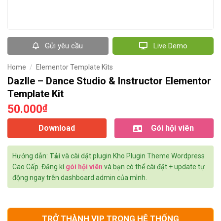
Gửi yêu cầu
Live Demo
Home
/
Elementor Template Kits
Dazlle – Dance Studio & Instructor Elementor
Template Kit
50.000
₫
Download
Gói hội viên
Hướng dẫn:
Tải
và cài dặt plugin Kho Plugin Theme Wordpress
Cao Cấp. Đăng kí
gói hội viên
và bạn có thể cài đặt + update tự
động ngay trên dashboard admin của mình.
TRỞ THÀNH VIP TRONG HỆ THỐNG