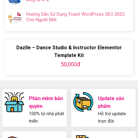
Plugin
luận
nghiệp
là
người
Không
WordPress
ở
2024
gì?
mới
có
Chi
Cách
Hướng Dẫn Sử Dụng Yoast WordPress SEO 2025
Kiến
bình
Tiết
làm
Cho Người Mới
thức
luận
Từ
website
Không
cơ
ở
A-
miễn
có
bản
Hướng
Z
phí
bình
về
dẫn
bằng
luận
Plugin
làm
WordPress
Dazlle – Dance Studio & Instructor Elementor
ở
WordPress
blog
chi
Hướng
bằng
Template Kit
tiết
Dẫn
WordPress
từ
50,000đ
Sử
và
A-
Dụng
thiết
Z
Yoast
kế
WordPress
blog
SEO
từ
2025
A-
Cho
Phần mềm bản
Update sản
Z
Người
quyền
phẩm
Mới
100% từ nhà phát
Hỗ trợ update
triển
trọn đời