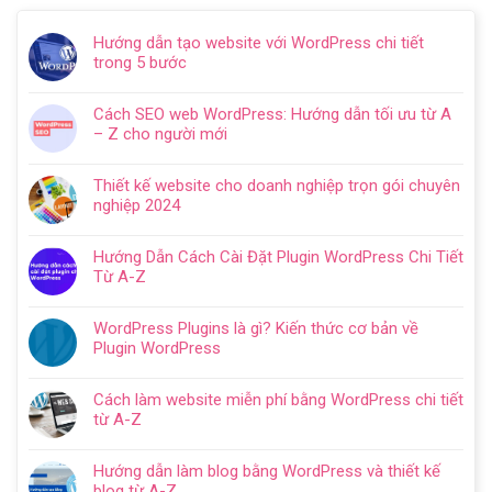
Hướng dẫn tạo website với WordPress chi tiết
trong 5 bước
Không
có
Cách SEO web WordPress: Hướng dẫn tối ưu từ A
bình
– Z cho người mới
luận
Không
ở
có
Hướng
Thiết kế website cho doanh nghiệp trọn gói chuyên
bình
dẫn
nghiệp 2024
luận
tạo
Không
ở
website
có
Cách
Hướng Dẫn Cách Cài Đặt Plugin WordPress Chi Tiết
với
bình
SEO
Từ A-Z
WordPress
luận
web
Không
chi
ở
WordPress:
có
tiết
Thiết
WordPress Plugins là gì? Kiến thức cơ bản về
Hướng
bình
trong
kế
Plugin WordPress
dẫn
luận
5
website
Không
tối
ở
bước
cho
có
ưu
Hướng
Cách làm website miễn phí bằng WordPress chi tiết
doanh
bình
từ
Dẫn
từ A-Z
nghiệp
luận
A
Cách
Không
trọn
ở
–
Cài
có
gói
WordPress
Z
Hướng dẫn làm blog bằng WordPress và thiết kế
Đặt
bình
chuyên
Plugins
cho
blog từ A-Z