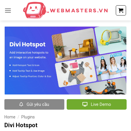
Bỏ
qua
nội
dung
Gửi yêu cầu
Live Demo
Home
/
Plugins
Divi Hotspot