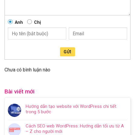
Anh
Chị
GỬI
Chưa có bình luận nào
Bài viết mới
Hướng dẫn tạo website với WordPress chi tiết
trong 5 bước
Không
có
Cách SEO web WordPress: Hướng dẫn tối ưu từ A
bình
– Z cho người mới
luận