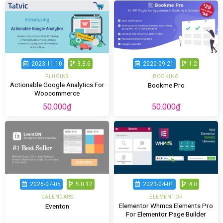
2023-11-10
3.3.6
2020-09-21
1.2
PLUGINS
BOOKING
Actionable Google Analytics For
Bookme Pro
Woocommerce
50.000
₫
50.000
₫
2026-07-05
5.0.12
2023-04-01
4.0
CALENDARS
ELEMENTOR
Elementor Whmcs Elements Pro
Eventon
For Elementor Page Builder