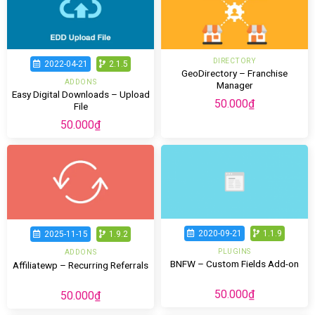
DIRECTORY
2022-04-21
2.1.5
GeoDirectory – Franchise
ADDONS
Manager
Easy Digital Downloads – Upload
50.000
₫
File
50.000
₫
2020-09-21
1.1.9
2025-11-15
1.9.2
PLUGINS
ADDONS
BNFW – Custom Fields Add-on
Affiliatewp – Recurring Referrals
50.000
₫
50.000
₫