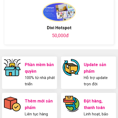
luận
Plugin
làm
WordPress
ở
WordPress
blog
chi
Hướng
bằng
tiết
Dẫn
WordPress
từ
Sử
và
A-
Dụng
thiết
Divi Hotspot
Z
Yoast
kế
WordPress
50,000đ
blog
SEO
từ
2025
A-
Cho
Z
Người
Mới
Phần mềm bản
Update sản
quyền
phẩm
100% từ nhà phát
Hỗ trợ update
triển
trọn đời
Thêm mới sản
Đặt hàng,
phẩm
thanh toán
Liên tục hàng
Linh hoạt, bảo