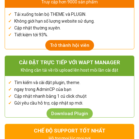
Truy cập hơn 9000 sản phẩm
Tải xuống toàn bộ THEME và PLUGIN.
Không giới hạn số lượng website sử dụng.
Cập nhật thường xuyên.
Tiết kiệm tới 93%.
Trở thành hội viên
CÀI ĐẶT TRỰC TIẾP VỚI WAPT MANAGER
Không cần tải về rồi upload lên host mỗi lần cài đặt
Tìm kiếm và cài đặt plugin, theme.
ngay trong AdminCP của bạn
Cập nhật nhanh bằng 1 cú click chuột
Gửi yêu cầu hỗ trợ, cập nhật sp mới.
Download Plugin
CHẾ ĐỘ SUPPORT TỐT NHẤT
Hỗ trợ mọi lúc mọi nơi