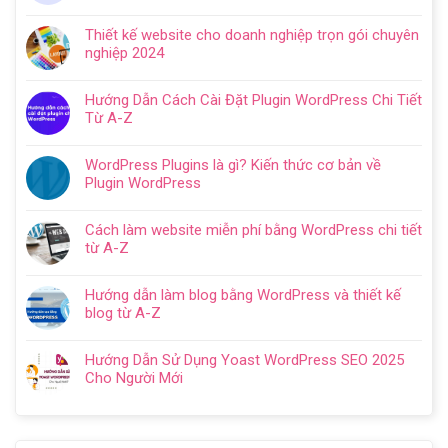
Không
ở
có
Hướng
Thiết kế website cho doanh nghiệp trọn gói chuyên
bình
dẫn
nghiệp 2024
luận
tạo
Không
ở
website
có
Cách
Hướng Dẫn Cách Cài Đặt Plugin WordPress Chi Tiết
với
bình
SEO
Từ A-Z
WordPress
luận
web
Không
chi
ở
WordPress:
có
tiết
Thiết
WordPress Plugins là gì? Kiến thức cơ bản về
Hướng
bình
trong
kế
Plugin WordPress
dẫn
luận
5
website
Không
tối
ở
bước
cho
có
ưu
Hướng
Cách làm website miễn phí bằng WordPress chi tiết
doanh
bình
từ
Dẫn
từ A-Z
nghiệp
luận
A
Cách
Không
trọn
ở
–
Cài
có
gói
WordPress
Z
Hướng dẫn làm blog bằng WordPress và thiết kế
Đặt
bình
chuyên
Plugins
cho
blog từ A-Z
Plugin
luận
nghiệp
là
người
Không
WordPress
ở
2024
gì?
mới
có
Chi
Cách
Hướng Dẫn Sử Dụng Yoast WordPress SEO 2025
Kiến
bình
Tiết
làm
Cho Người Mới
thức
luận
Từ
website
Không
cơ
ở
A-
miễn
có
bản
Hướng
Z
phí
bình
về
dẫn
bằng