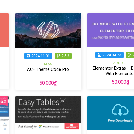
2024-04-23
2024-11-01
2.5.6
ADDONS
MISC
Elementor Extras – 
ACF Theme Code Pro
With Elemento
50.000
₫
50.000
₫