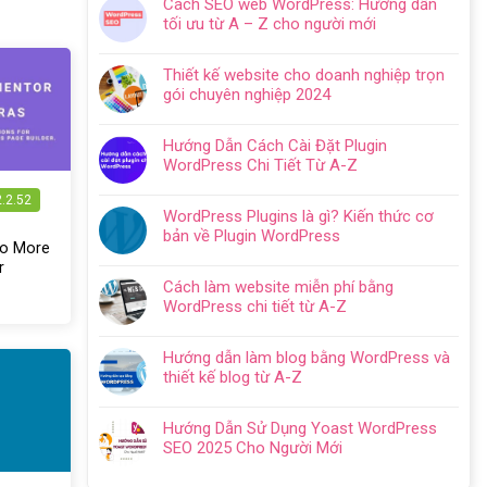
Cách SEO web WordPress: Hướng dẫn
bình
tối ưu từ A – Z cho người mới
luận
Không
ở
có
Hướng
Thiết kế website cho doanh nghiệp trọn
bình
dẫn
gói chuyên nghiệp 2024
luận
tạo
Không
ở
website
có
Cách
Hướng Dẫn Cách Cài Đặt Plugin
với
bình
SEO
WordPress Chi Tiết Từ A-Z
WordPress
luận
web
Không
chi
ở
WordPress:
2.2.52
có
tiết
Thiết
WordPress Plugins là gì? Kiến thức cơ
Hướng
bình
trong
kế
bản về Plugin WordPress
dẫn
luận
5
Do More
website
Không
tối
ở
bước
r
cho
có
ưu
Hướng
Cách làm website miễn phí bằng
doanh
bình
từ
Dẫn
WordPress chi tiết từ A-Z
nghiệp
luận
A
Cách
Không
trọn
ở
–
Cài
có
gói
WordPress
Z
Hướng dẫn làm blog bằng WordPress và
Đặt
bình
chuyên
Plugins
cho
thiết kế blog từ A-Z
Plugin
luận
nghiệp
là
người
Không
WordPress
ở
2024
gì?
mới
có
Chi
Cách
Hướng Dẫn Sử Dụng Yoast WordPress
Kiến
bình
Tiết
làm
SEO 2025 Cho Người Mới
thức
luận
Từ
website
Không
cơ
ở
A-
miễn
có