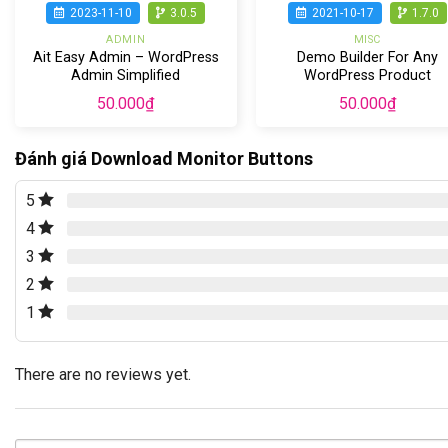
2023-11-10
3.0.5
2021-10-17
1.7.0
ADMIN
MISC
Ait Easy Admin – WordPress
Demo Builder For Any
Admin Simplified
WordPress Product
50.000
₫
50.000
₫
Đánh giá Download Monitor Buttons
5
4
3
2
1
There are no reviews yet.