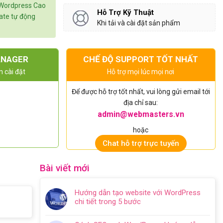
 Wordpress Cao
Hỗ Trợ Kỹ Thuật
date tự động
Khi tải và cài đặt sản phẩm
ANAGER
CHẾ ĐỘ SUPPORT TỐT NHẤT
n cài đặt
Hỗ trợ mọi lúc mọi nơi
Để được hỗ trợ tốt nhất, vui lòng gửi email tới
địa chỉ sau:
admin@webmasters.vn
hoặc
Chat hỗ trợ trực tuyến
Bài viết mới
Hướng dẫn tạo website với WordPress
chi tiết trong 5 bước
Không
có