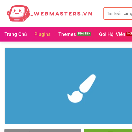
Bỏ
Search
qua
for:
nội
dung
Trang Chủ
Plugins
Themes
Gói Hội Viên