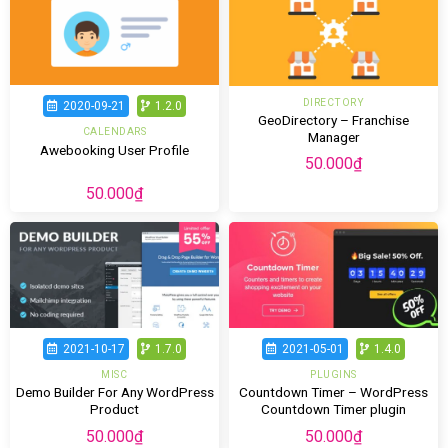
DIRECTORY
2020-09-21
1.2.0
GeoDirectory – Franchise
CALENDARS
Manager
Awebooking User Profile
50.000
₫
50.000
₫
2021-10-17
1.7.0
2021-05-01
1.4.0
MISC
PLUGINS
Demo Builder For Any WordPress
Countdown Timer – WordPress
Product
Countdown Timer plugin
50.000
₫
50.000
₫