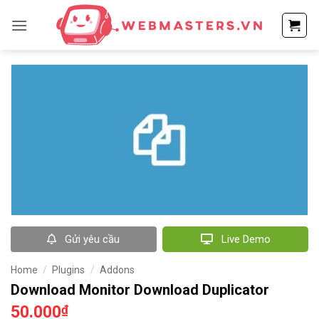
Bỏ
qua
nội
dung
Gửi yêu cầu
Live Demo
Home
/
Plugins
/
Addons
Download Monitor Download Duplicator
50.000
₫