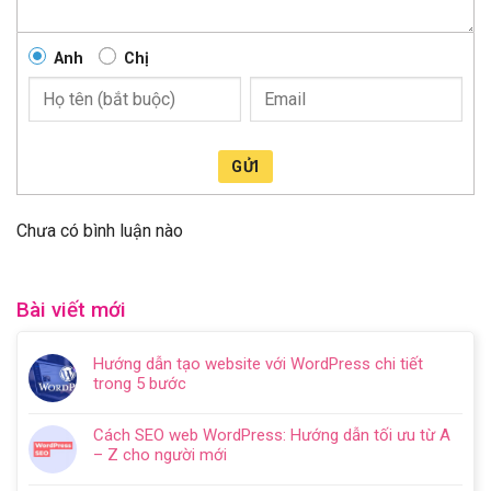
Anh
Chị
GỬI
Chưa có bình luận nào
Bài viết mới
Hướng dẫn tạo website với WordPress chi tiết
trong 5 bước
Không
có
Cách SEO web WordPress: Hướng dẫn tối ưu từ A
bình
– Z cho người mới
luận
Không
ở