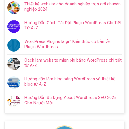
có
Hướng
Thiết kế website cho doanh nghiệp trọn gói chuyên
bình
dẫn
nghiệp 2024
luận
tạo
Không
ở
website
có
Cách
Hướng Dẫn Cách Cài Đặt Plugin WordPress Chi Tiết
với
bình
SEO
Từ A-Z
WordPress
luận
web
Không
chi
ở
WordPress:
có
tiết
Thiết
WordPress Plugins là gì? Kiến thức cơ bản về
Hướng
bình
trong
kế
Plugin WordPress
dẫn
luận
5
website
Không
tối
ở
bước
cho
có
ưu
Hướng
Cách làm website miễn phí bằng WordPress chi tiết
doanh
bình
từ
Dẫn
từ A-Z
nghiệp
luận
A
Cách
Không
trọn
ở
–
Cài
có
gói
WordPress
Z
Hướng dẫn làm blog bằng WordPress và thiết kế
Đặt
bình
chuyên
Plugins
cho
blog từ A-Z
Plugin
luận
nghiệp
là
người
Không
WordPress
ở
2024
gì?
mới
có
Chi
Cách
Hướng Dẫn Sử Dụng Yoast WordPress SEO 2025
Kiến
bình
Tiết
làm
Cho Người Mới
thức
luận
Từ
website
Không
cơ
ở
A-
miễn
có
bản
Hướng
Z
phí
bình
về
dẫn
bằng
luận
Plugin
làm
WordPress
ở