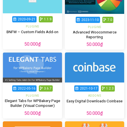
2020-09-21
1.1.9
2023-11-10
7.0
PLUGINS
PLUGINS
BNFW – Custom Fields Add-on
Advanced Woocommerce
Reporting
50.000
₫
50.000
₫
2022-05-16
3.6.7
2021-10-17
1.2.3
PLUGINS
ADDONS
Elegant Tabs for WPBakery Page
Easy Digital Downloads Coinbase
Builder (Visual Composer)
50.000
₫
50.000
₫