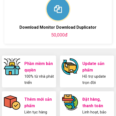
WordPress
blog
chi
Hướng
bằng
tiết
Dẫn
WordPress
từ
Sử
và
A-
Dụng
thiết
Z
Yoast
kế
Download Monitor Download Duplicator
WordPress
blog
SEO
từ
50,000đ
2025
A-
Cho
Z
Người
Mới
Phần mềm bản
Update sản
quyền
phẩm
100% từ nhà phát
Hỗ trợ update
triển
trọn đời
Thêm mới sản
Đặt hàng,
phẩm
thanh toán
Liên tục hàng
Linh hoạt, bảo