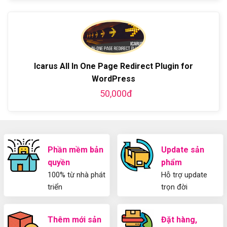
bản
Hướng
Z
phí
bình
về
dẫn
bằng
luận
Plugin
làm
WordPress
ở
WordPress
blog
chi
Hướng
bằng
tiết
Dẫn
WordPress
từ
Sử
và
A-
Dụng
Icarus All In One Page Redirect Plugin for
thiết
Z
Yoast
kế
WordPress
WordPress
blog
SEO
50,000đ
từ
2025
A-
Cho
Z
Người
Mới
Phần mềm bản
Update sản
quyền
phẩm
100% từ nhà phát
Hỗ trợ update
triển
trọn đời
Thêm mới sản
Đặt hàng,