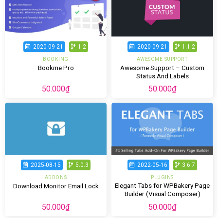
2020-09-21
1.2
2020-09-21
1.1.2
BOOKING
AWESOME SUPPORT
Awesome Support – Custom
Bookme Pro
Status And Labels
50.000
₫
50.000
₫
2025-08-15
5.0.3
2022-05-16
3.6.7
ADDONS
PLUGINS
Elegant Tabs for WPBakery Page
Download Monitor Email Lock
Builder (Visual Composer)
50.000
₫
50.000
₫