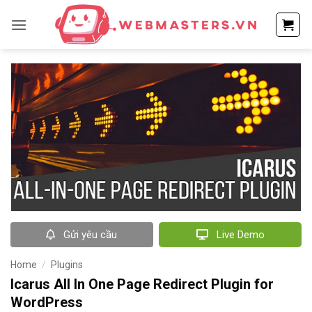
Bỏ
qua
nội
dung
Gửi yêu cầu
Live Demo
Home
/
Plugins
Icarus All In One Page Redirect Plugin for
WordPress