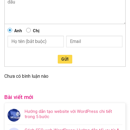
Anh
Chị
GỬI
Chưa có bình luận nào
Bài viết mới
Hướng dẫn tạo website với WordPress chi tiết
trong 5 bước
Không
có