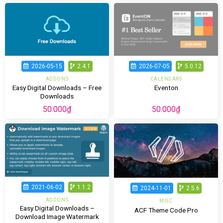
2026-05-15
2.4.1
2026-07-05
5.0.12
ADDONS
CALENDARS
Easy Digital Downloads – Free
Eventon
Downloads
50.000
₫
50.000
₫
2021-06-02
1.1.2
2024-11-01
2.5.6
ADDONS
MISC
Easy Digital Downloads –
ACF Theme Code Pro
Download Image Watermark