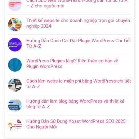
Cách SEO web WordPress: Hướng dẫn tối ưu từ A
bình
– Z cho người mới
luận
Không
ở
có
Hướng
Thiết kế website cho doanh nghiệp trọn gói chuyên
bình
dẫn
nghiệp 2024
luận
tạo
Không
ở
website
có
Cách
Hướng Dẫn Cách Cài Đặt Plugin WordPress Chi Tiết
với
bình
SEO
Từ A-Z
WordPress
luận
web
Không
chi
ở
WordPress:
có
tiết
Thiết
WordPress Plugins là gì? Kiến thức cơ bản về
Hướng
bình
trong
kế
Plugin WordPress
dẫn
luận
5
website
Không
tối
ở
bước
cho
có
ưu
Hướng
Cách làm website miễn phí bằng WordPress chi tiết
doanh
bình
từ
Dẫn
từ A-Z
nghiệp
luận
A
Cách
Không
trọn
ở
–
Cài
có
gói
WordPress
Z
Hướng dẫn làm blog bằng WordPress và thiết kế
Đặt
bình
chuyên
Plugins
cho
blog từ A-Z
Plugin
luận
nghiệp
là
người
Không
WordPress
ở
2024
gì?
mới
có
Chi
Cách
Hướng Dẫn Sử Dụng Yoast WordPress SEO 2025
Kiến
bình
Tiết
làm
Cho Người Mới
thức
luận
Từ
website
Không
cơ
ở
A-
miễn
có