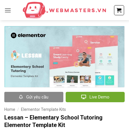
Bỏ
qua
nội
dung
Gửi yêu cầu
Live Demo
Home
/
Elementor Template Kits
Lessan – Elementary School Tutoring
Elementor Template Kit