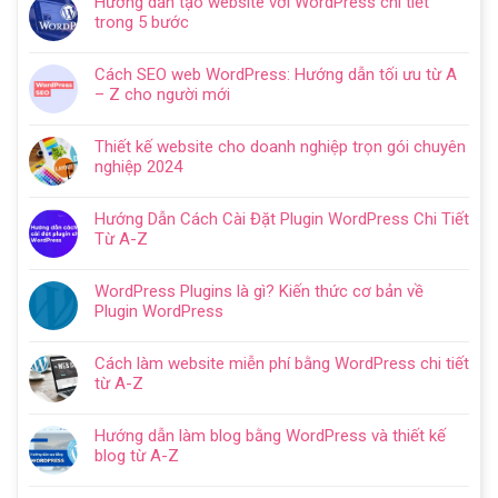
Hướng dẫn tạo website với WordPress chi tiết
trong 5 bước
Không
có
Cách SEO web WordPress: Hướng dẫn tối ưu từ A
bình
– Z cho người mới
luận
Không
ở
có
Hướng
Thiết kế website cho doanh nghiệp trọn gói chuyên
bình
dẫn
nghiệp 2024
luận
tạo
Không
ở
website
có
Cách
Hướng Dẫn Cách Cài Đặt Plugin WordPress Chi Tiết
với
bình
SEO
Từ A-Z
WordPress
luận
web
Không
chi
ở
WordPress:
có
tiết
Thiết
WordPress Plugins là gì? Kiến thức cơ bản về
Hướng
bình
trong
kế
Plugin WordPress
dẫn
luận
5
website
Không
tối
ở
bước
cho
có
ưu
Hướng
Cách làm website miễn phí bằng WordPress chi tiết
doanh
bình
từ
Dẫn
từ A-Z
nghiệp
luận
A
Cách
Không
trọn
ở
–
Cài
có
gói
WordPress
Z
Hướng dẫn làm blog bằng WordPress và thiết kế
Đặt
bình
chuyên
Plugins
cho
blog từ A-Z
Plugin
luận
nghiệp
là
người
Không
WordPress
ở
2024
gì?
mới
có