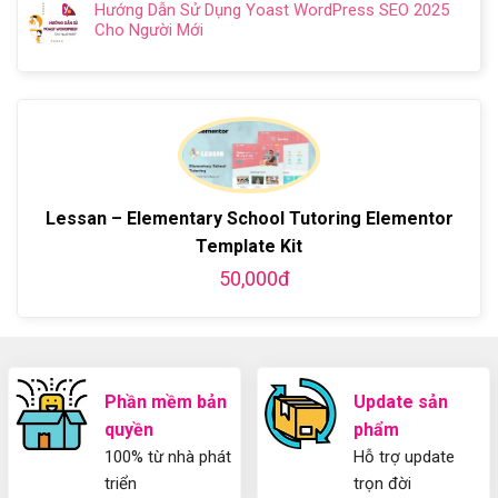
Chi
Cách
Hướng Dẫn Sử Dụng Yoast WordPress SEO 2025
Kiến
bình
Tiết
làm
Cho Người Mới
thức
luận
Từ
website
Không
cơ
ở
A-
miễn
có
bản
Hướng
Z
phí
bình
về
dẫn
bằng
luận
Plugin
làm
WordPress
ở
WordPress
blog
chi
Hướng
bằng
tiết
Dẫn
WordPress
từ
Sử
và
A-
Dụng
Lessan – Elementary School Tutoring Elementor
thiết
Z
Yoast
kế
Template Kit
WordPress
blog
SEO
50,000đ
từ
2025
A-
Cho
Z
Người
Mới
Phần mềm bản
Update sản
quyền
phẩm
100% từ nhà phát
Hỗ trợ update
triển
trọn đời