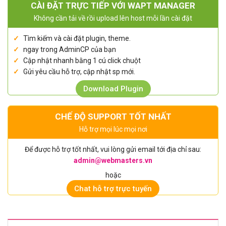
CÀI ĐẶT TRỰC TIẾP VỚI WAPT MANAGER
Không cần tải về rồi upload lên host mỗi lần cài đặt
Tìm kiếm và cài đặt plugin, theme.
ngay trong AdminCP của bạn
Cập nhật nhanh bằng 1 cú click chuột
Gửi yêu cầu hỗ trợ, cập nhật sp mới.
Download Plugin
CHẾ ĐỘ SUPPORT TỐT NHẤT
Hỗ trợ mọi lúc mọi nơi
Để được hỗ trợ tốt nhất, vui lòng gửi email tới địa chỉ sau:
admin@webmasters.vn
hoặc
Chat hỗ trợ trực tuyến