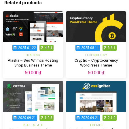
Related products
2025-01-22
4.3.1
2025-08-11
3.6.1
HOSTING
TECHNOLOGY
Alaska – Seo Whmcs Hosting
Cryptic – Cryptocurrency
Shop Business Theme
WordPress Theme
50.000
₫
50.000
₫
2020-09-21
1.2.3
2020-09-21
2.1.0
REAL ESTATE
THEMES