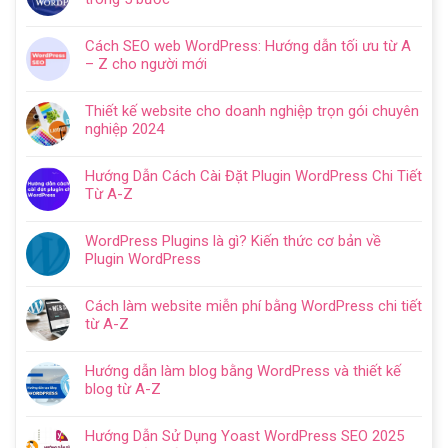
Không
có
Cách SEO web WordPress: Hướng dẫn tối ưu từ A
bình
– Z cho người mới
luận
Không
ở
có
Hướng
Thiết kế website cho doanh nghiệp trọn gói chuyên
bình
dẫn
nghiệp 2024
luận
tạo
Không
ở
website
có
Cách
Hướng Dẫn Cách Cài Đặt Plugin WordPress Chi Tiết
với
bình
SEO
Từ A-Z
WordPress
luận
web
Không
chi
ở
WordPress:
có
tiết
Thiết
WordPress Plugins là gì? Kiến thức cơ bản về
Hướng
bình
trong
kế
Plugin WordPress
dẫn
luận
5
website
Không
tối
ở
bước
cho
có
ưu
Hướng
Cách làm website miễn phí bằng WordPress chi tiết
doanh
bình
từ
Dẫn
từ A-Z
nghiệp
luận
A
Cách
Không
trọn
ở
–
Cài
có
gói
WordPress
Z
Hướng dẫn làm blog bằng WordPress và thiết kế
Đặt
bình
chuyên
Plugins
cho
blog từ A-Z
Plugin
luận
nghiệp
là
người
Không
WordPress
ở
2024
gì?
mới
có
Chi
Cách
Hướng Dẫn Sử Dụng Yoast WordPress SEO 2025
Kiến
bình
Tiết