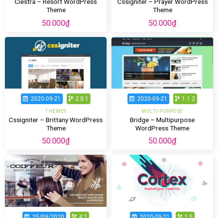
Ciestra – Resort WordPress
Cssigniter – Prayer WordPress
Theme
Theme
50.000
₫
50.000
₫
2020-09-21
2.0.1
2020-09-21
1.1.2
THEMES
MULTI-PURPOSE
Cssigniter – Brittany WordPress
Bridge – Multipurpose
Theme
WordPress Theme
50.000
₫
50.000
₫
25/09/2020
4.7
2020-09-21
1.5