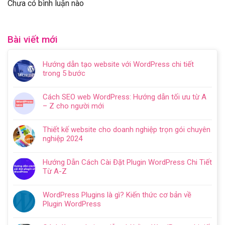
Chưa có bình luận nào
Bài viết mới
Hướng dẫn tạo website với WordPress chi tiết
trong 5 bước
Không
có
Cách SEO web WordPress: Hướng dẫn tối ưu từ A
bình
– Z cho người mới
luận
Không
ở
có
Hướng
Thiết kế website cho doanh nghiệp trọn gói chuyên
bình
dẫn
nghiệp 2024
luận
tạo
Không
ở
website
có
Cách
Hướng Dẫn Cách Cài Đặt Plugin WordPress Chi Tiết
với
bình
SEO
Từ A-Z
WordPress
luận
web
Không
chi
ở
WordPress:
có
tiết
Thiết
WordPress Plugins là gì? Kiến thức cơ bản về
Hướng
bình
trong
kế
Plugin WordPress
dẫn
luận
5
website
Không
tối
ở
bước
cho
có
ưu