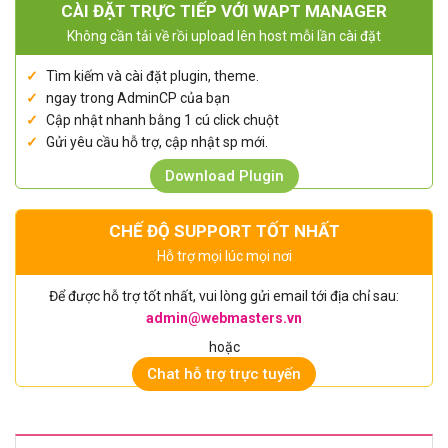
CÀI ĐẶT TRỰC TIẾP VỚI WAPT MANAGER
Không cần tải về rồi upload lên host mỗi lần cài đặt
Tìm kiếm và cài đặt plugin, theme.
ngay trong AdminCP của bạn
Cập nhật nhanh bằng 1 cú click chuột
Gửi yêu cầu hỗ trợ, cập nhật sp mới.
Download Plugin
CHẾ ĐỘ SUPPORT TỐT NHẤT
Hỗ trợ mọi lúc mọi nơi
Để được hỗ trợ tốt nhất, vui lòng gửi email tới địa chỉ sau:
admin@webmasters.vn
hoặc
Chat hỗ trợ trực tuyến