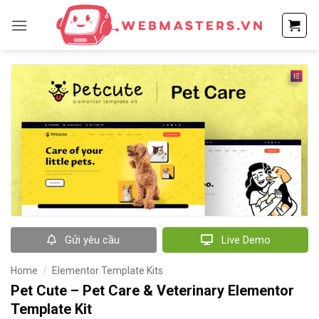
Bỏ
qua
nội
dung
Gửi yêu cầu
Live Demo
Home
/
Elementor Template Kits
Pet Cute – Pet Care & Veterinary Elementor
Template Kit