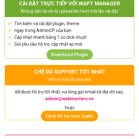
CÀI ĐẶT TRỰC TIẾP VỚI WAPT MANAGER
Không cần tải về rồi upload lên host mỗi lần cài đặt
Tìm kiếm và cài đặt plugin, theme.
ngay trong AdminCP của bạn
Cập nhật nhanh bằng 1 cú click chuột
Gửi yêu cầu hỗ trợ, cập nhật sp mới.
Download Plugin
CHẾ ĐỘ SUPPORT TỐT NHẤT
Hỗ trợ mọi lúc mọi nơi
Để được hỗ trợ tốt nhất, vui lòng gửi email tới địa chỉ sau:
admin@webmasters.vn
hoặc
Chat hỗ trợ trực tuyến