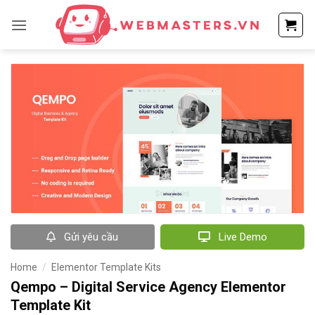
Bỏ
qua
nội
dung
Gửi yêu cầu
Live Demo
Home
/
Elementor Template Kits
Qempo – Digital Service Agency Elementor
Template Kit