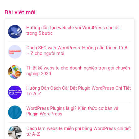
Bài viết mới
Hướng dẫn tạo website với WordPress chi tiết
trong 5 bước
Không
có
Cách SEO web WordPress: Hướng dẫn tối ưu từ A
bình
– Z cho người mới
luận
Không
ở
có
Hướng
Thiết kế website cho doanh nghiệp trọn gói chuyên
bình
dẫn
nghiệp 2024
luận
tạo
Không
ở
website
có
Cách
Hướng Dẫn Cách Cài Đặt Plugin WordPress Chi Tiết
với
bình
SEO
Từ A-Z
WordPress
luận
web
Không
chi
ở
WordPress:
có
tiết
Thiết
WordPress Plugins là gì? Kiến thức cơ bản về
Hướng
bình
trong
kế
Plugin WordPress
dẫn
luận
5
website
Không
tối
ở
bước
cho
có
ưu
Hướng
Cách làm website miễn phí bằng WordPress chi tiết
doanh
bình
từ
Dẫn
từ A-Z
nghiệp
luận
A
Cách