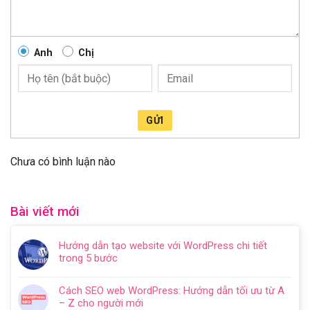
Anh
Chị
GỬI
Chưa có bình luận nào
Bài viết mới
Hướng dẫn tạo website với WordPress chi tiết
trong 5 bước
Không
có
Cách SEO web WordPress: Hướng dẫn tối ưu từ A
bình
– Z cho người mới
luận