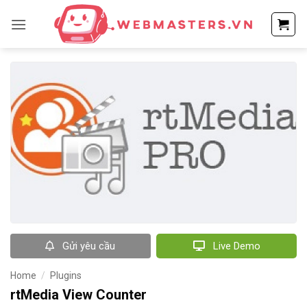
Bỏ
qua
nội
dung
Gửi yêu cầu
Live Demo
Home
/
Plugins
rtMedia View Counter