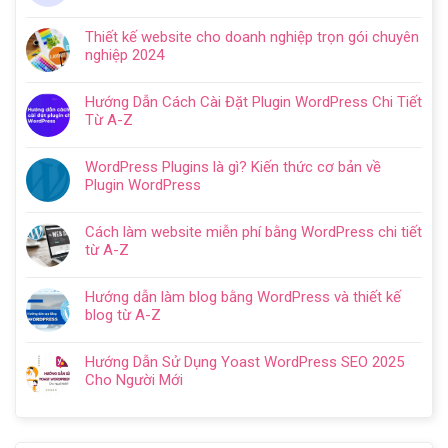
Không
ở
có
Hướng
Thiết kế website cho doanh nghiệp trọn gói chuyên
bình
dẫn
nghiệp 2024
luận
tạo
Không
ở
website
có
Cách
Hướng Dẫn Cách Cài Đặt Plugin WordPress Chi Tiết
với
bình
SEO
Từ A-Z
WordPress
luận
web
Không
chi
ở
WordPress:
có
tiết
Thiết
WordPress Plugins là gì? Kiến thức cơ bản về
Hướng
bình
trong
kế
Plugin WordPress
dẫn
luận
5
website
Không
tối
ở
bước
cho
có
ưu
Hướng
Cách làm website miễn phí bằng WordPress chi tiết
doanh
bình
từ
Dẫn
từ A-Z
nghiệp
luận
A
Cách
Không
trọn
ở
–
Cài
có
gói
WordPress
Z
Hướng dẫn làm blog bằng WordPress và thiết kế
Đặt
bình
chuyên
Plugins
cho
blog từ A-Z
Plugin
luận
nghiệp
là
người
Không
WordPress
ở
2024
gì?
mới
có
Chi
Cách
Hướng Dẫn Sử Dụng Yoast WordPress SEO 2025
Kiến
bình
Tiết
làm
Cho Người Mới
thức
luận
Từ
website
Không
cơ
ở
A-
miễn
có
bản
Hướng
Z
phí
bình
về
dẫn