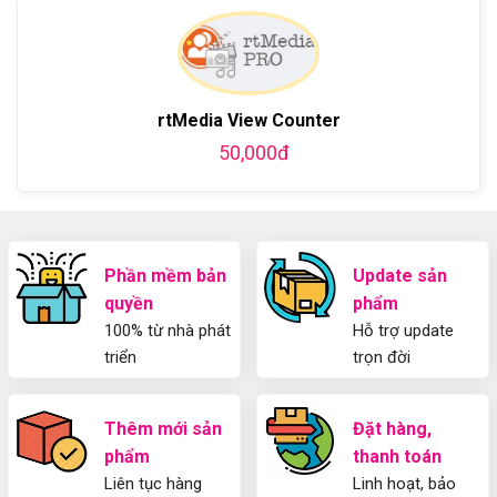
bằng
luận
Plugin
làm
WordPress
ở
WordPress
blog
chi
Hướng
bằng
tiết
Dẫn
WordPress
từ
Sử
và
A-
Dụng
thiết
rtMedia View Counter
Z
Yoast
kế
WordPress
50,000đ
blog
SEO
từ
2025
A-
Cho
Z
Người
Mới
Phần mềm bản
Update sản
quyền
phẩm
100% từ nhà phát
Hỗ trợ update
triển
trọn đời
Thêm mới sản
Đặt hàng,
phẩm
thanh toán
Liên tục hàng
Linh hoạt, bảo