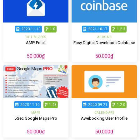
2023-11-10
1.0
2021-10-17
1.2.3
OPTIMIZERS
ADDONS
AMP Email
Easy Digital Downloads Coinbase
50.000
₫
50.000
₫
2020-09-21
1.2.0
2023-11-10
1.43
CALENDARS
MAPS
Awebooking User Profile
5Sec Google Maps Pro
50.000
₫
50.000
₫