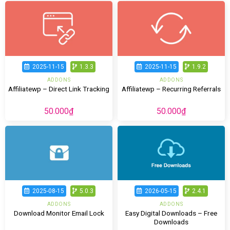
2025-11-15
1.3.3
2025-11-15
1.9.2
ADDONS
ADDONS
Affiliatewp – Direct Link Tracking
Affiliatewp – Recurring Referrals
50.000
₫
50.000
₫
2025-08-15
5.0.3
2026-05-15
2.4.1
ADDONS
ADDONS
Easy Digital Downloads – Free
Download Monitor Email Lock
Downloads