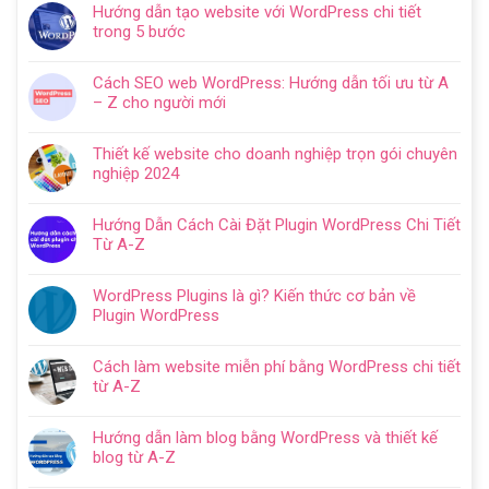
Hướng dẫn tạo website với WordPress chi tiết
trong 5 bước
Không
có
Cách SEO web WordPress: Hướng dẫn tối ưu từ A
bình
– Z cho người mới
luận
Không
ở
có
Hướng
Thiết kế website cho doanh nghiệp trọn gói chuyên
bình
dẫn
nghiệp 2024
luận
tạo
Không
ở
website
có
Cách
Hướng Dẫn Cách Cài Đặt Plugin WordPress Chi Tiết
với
bình
SEO
Từ A-Z
WordPress
luận
web
Không
chi
ở
WordPress:
có
tiết
Thiết
WordPress Plugins là gì? Kiến thức cơ bản về
Hướng
bình
trong
kế
Plugin WordPress
dẫn
luận
5
website
Không
tối
ở
bước
cho
có
ưu
Hướng
Cách làm website miễn phí bằng WordPress chi tiết
doanh
bình
từ
Dẫn
từ A-Z
nghiệp
luận
A
Cách
Không
trọn
ở
–
Cài
có
gói
WordPress
Z
Hướng dẫn làm blog bằng WordPress và thiết kế
Đặt
bình
chuyên
Plugins
cho
blog từ A-Z
Plugin
luận
nghiệp
là
người
Không
WordPress
ở
2024