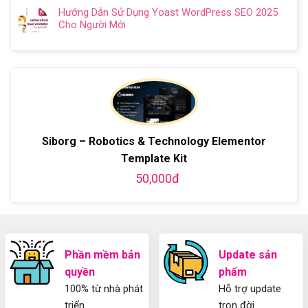
gì?
mới
có
Chi
Cách
Hướng Dẫn Sử Dụng Yoast WordPress SEO 2025
Kiến
bình
Tiết
làm
Cho Người Mới
thức
luận
Từ
website
Không
cơ
ở
A-
miễn
có
bản
Hướng
Z
phí
bình
về
dẫn
bằng
luận
Plugin
làm
WordPress
ở
WordPress
blog
chi
Hướng
bằng
tiết
Dẫn
WordPress
từ
Sử
và
A-
Dụng
Siborg – Robotics & Technology Elementor
thiết
Z
Yoast
kế
Template Kit
WordPress
blog
SEO
50,000đ
từ
2025
A-
Cho
Z
Người
Mới
Phần mềm bản
Update sản
quyền
phẩm
100% từ nhà phát
Hỗ trợ update
triển
trọn đời