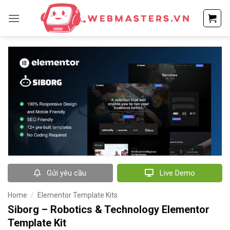
Bỏ
qua
nội
dung
Gửi yêu cầu
Live Demo
Home
/
Elementor Template Kits
Siborg – Robotics & Technology Elementor
Template Kit