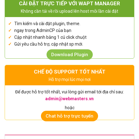
CÀI ĐẶT TRỰC TIẾP VỚI WAPT MANAGER
Không cần tải về rồi upload lên host mỗi lần cài đặt
Tìm kiếm và cài đặt plugin, theme.
ngay trong AdminCP của bạn
Cập nhật nhanh bằng 1 cú click chuột
Gửi yêu cầu hỗ trợ, cập nhật sp mới.
Download Plugin
CHẾ ĐỘ SUPPORT TỐT NHẤT
Hỗ trợ mọi lúc mọi nơi
Để được hỗ trợ tốt nhất, vui lòng gửi email tới địa chỉ sau:
admin@webmasters.vn
hoặc
Chat hỗ trợ trực tuyến