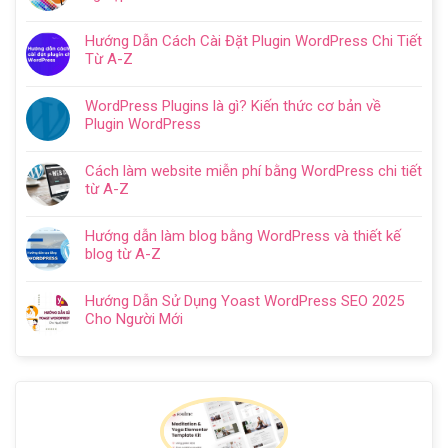
luận
tạo
Không
ở
website
có
Cách
Hướng Dẫn Cách Cài Đặt Plugin WordPress Chi Tiết
với
bình
SEO
Từ A-Z
WordPress
luận
web
Không
chi
ở
WordPress:
có
tiết
Thiết
WordPress Plugins là gì? Kiến thức cơ bản về
Hướng
bình
trong
kế
Plugin WordPress
dẫn
luận
5
website
Không
tối
ở
bước
cho
có
ưu
Hướng
Cách làm website miễn phí bằng WordPress chi tiết
doanh
bình
từ
Dẫn
từ A-Z
nghiệp
luận
A
Cách
Không
trọn
ở
–
Cài
có
gói
WordPress
Z
Hướng dẫn làm blog bằng WordPress và thiết kế
Đặt
bình
chuyên
Plugins
cho
blog từ A-Z
Plugin
luận
nghiệp
là
người
Không
WordPress
ở
2024
gì?
mới
có
Chi
Cách
Hướng Dẫn Sử Dụng Yoast WordPress SEO 2025
Kiến
bình
Tiết
làm
Cho Người Mới
thức
luận
Từ
website
Không
cơ
ở
A-
miễn
có
bản
Hướng
Z
phí
bình
về
dẫn
bằng
luận
Plugin
làm
WordPress
ở
WordPress
blog
chi
Hướng
bằng
tiết
Dẫn