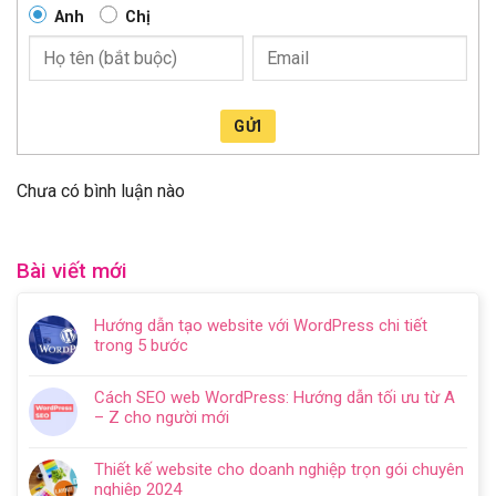
Anh
Chị
GỬI
Chưa có bình luận nào
Bài viết mới
Hướng dẫn tạo website với WordPress chi tiết
trong 5 bước
Không
có
Cách SEO web WordPress: Hướng dẫn tối ưu từ A
bình
– Z cho người mới
luận
Không
ở
có
Hướng
Thiết kế website cho doanh nghiệp trọn gói chuyên
bình
dẫn
nghiệp 2024