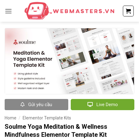
Bỏ
qua
nội
dung
Gửi yêu cầu
Live Demo
Home
/
Elementor Template Kits
Soulme Yoga Meditation & Wellness
Mindfulness Elementor Template Kit