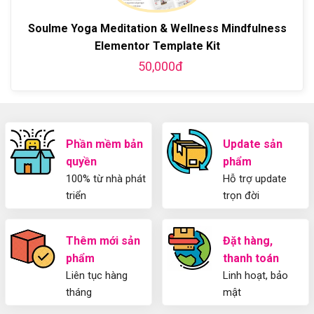
WordPress
từ
Sử
và
A-
Dụng
Soulme Yoga Meditation & Wellness Mindfulness
thiết
Z
Yoast
kế
Elementor Template Kit
WordPress
blog
SEO
50,000đ
từ
2025
A-
Cho
Z
Người
Mới
Phần mềm bản
Update sản
quyền
phẩm
100% từ nhà phát
Hỗ trợ update
triển
trọn đời
Thêm mới sản
Đặt hàng,
phẩm
thanh toán
Liên tục hàng
Linh hoạt, bảo
tháng
mật