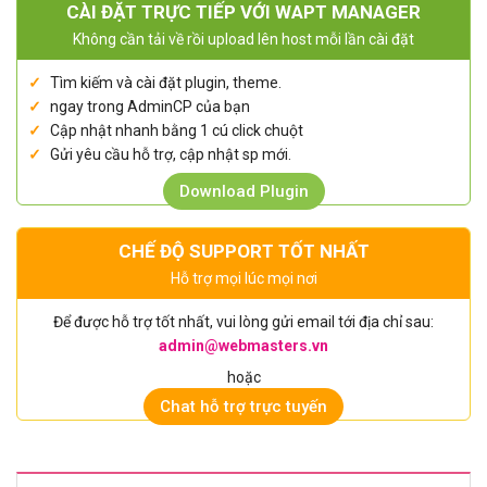
CÀI ĐẶT TRỰC TIẾP VỚI WAPT MANAGER
Không cần tải về rồi upload lên host mỗi lần cài đặt
Tìm kiếm và cài đặt plugin, theme.
ngay trong AdminCP của bạn
Cập nhật nhanh bằng 1 cú click chuột
Gửi yêu cầu hỗ trợ, cập nhật sp mới.
Download Plugin
CHẾ ĐỘ SUPPORT TỐT NHẤT
Hỗ trợ mọi lúc mọi nơi
Để được hỗ trợ tốt nhất, vui lòng gửi email tới địa chỉ sau:
admin@webmasters.vn
hoặc
Chat hỗ trợ trực tuyến