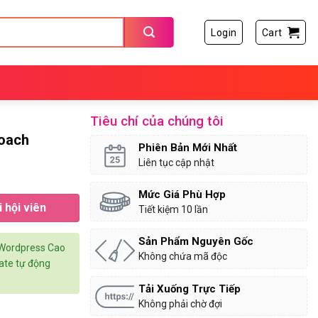
Login
Cart
Tiêu chí của chúng tôi
Coach
Phiên Bản Mới Nhất
Liên tục cập nhật
Mức Giá Phù Hợp
 hội viên
Tiết kiệm 10 lần
Sản Phẩm Nguyên Gốc
 Wordpress Cao
Không chứa mã độc
date tự động
Tải Xuống Trực Tiếp
Không phải chờ đợi