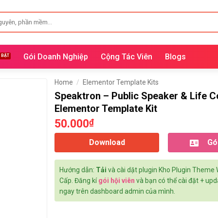
Gói Doanh Nghiệp
Cộng Tác Viên
Blogs
Home
/
Elementor Template Kits
Speaktron – Public Speaker & Life 
Elementor Template Kit
50.000
₫
Download
Gói
Hướng dẫn:
Tải
và cài dặt plugin Kho Plugin Theme
Cấp. Đăng kí
gói hội viên
và bạn có thể cài đặt + up
ngay trên dashboard admin của mình.