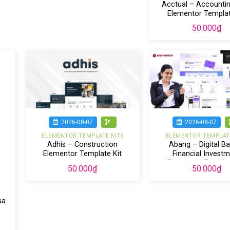
Acctual – Accountin
Elementor Templat
50.000
₫
2026-08-07
2026-08-07
ELEMENTOR TEMPLATE KITS
ELEMENTOR TEMPLATE
Adhis – Construction
Abang – Digital B
Elementor Template Kit
Financial Invest
Elementor Templat
50.000
₫
50.000
₫
sa