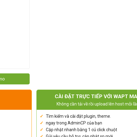
emo
CÀI ĐẶT TRỰC TIẾP VỚI WAPT M
Không cần tải về rồi upload lên host mỗi lầ
Tìm kiếm và cài đặt plugin, theme.
ngay trong AdminCP của bạn
Cập nhật nhanh bằng 1 cú click chuột
Gửi yêu cầu hỗ trợ, cập nhật sp mới.