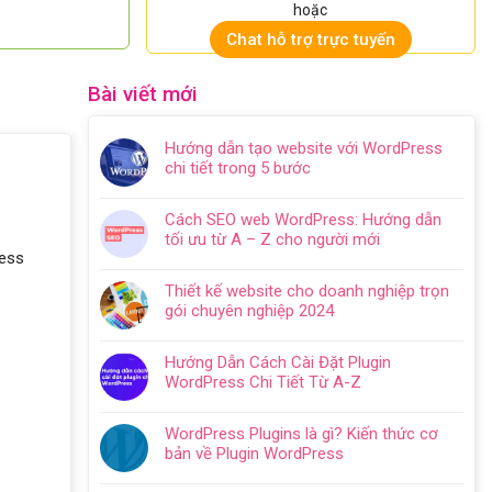
hoặc
Chat hỗ trợ trực tuyến
Bài viết mới
Hướng dẫn tạo website với WordPress
chi tiết trong 5 bước
Không
có
Cách SEO web WordPress: Hướng dẫn
bình
tối ưu từ A – Z cho người mới
luận
ness
Không
ở
có
Hướng
Thiết kế website cho doanh nghiệp trọn
bình
dẫn
gói chuyên nghiệp 2024
luận
tạo
Không
ở
website
có
Cách
Hướng Dẫn Cách Cài Đặt Plugin
với
bình
SEO
WordPress Chi Tiết Từ A-Z
WordPress
luận
web
Không
chi
ở
WordPress:
có
tiết
Thiết
WordPress Plugins là gì? Kiến thức cơ
Hướng
bình
trong
kế
bản về Plugin WordPress
dẫn
luận
5
website
Không
tối
ở
bước
cho