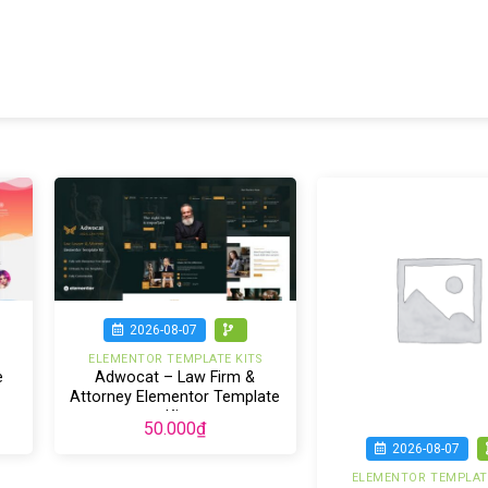
2026-08-07
ELEMENTOR TEMPLATE KITS
e
Adwocat – Law Firm &
Attorney Elementor Template
Kit
50.000
₫
2026-08-07
ELEMENTOR TEMPLATE