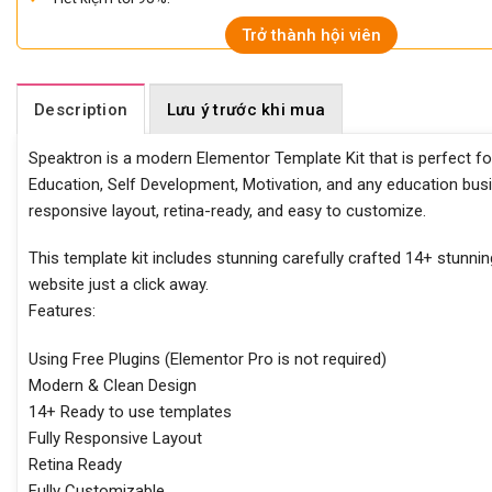
Trở thành hội viên
Description
Lưu ý trước khi mua
Speaktron is a modern Elementor Template Kit that is perfect fo
Education, Self Development, Motivation, and any education bus
responsive layout, retina-ready, and easy to customize.
This template kit includes stunning carefully crafted 14+ stunn
website just a click away.
Features:
Using Free Plugins (Elementor Pro is not required)
Modern & Clean Design
14+ Ready to use templates
Fully Responsive Layout
Retina Ready
Fully Customizable