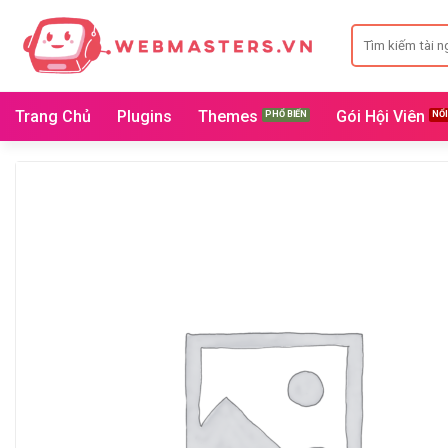
Bỏ
Search
qua
for:
nội
dung
Trang Chủ
Plugins
Themes
Gói Hội Viên