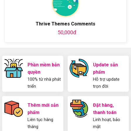
bằng
tiết
Dẫn
WordPress
từ
Sử
và
A-
Dụng
thiết
Z
Yoast
kế
Thrive Themes Comments
WordPress
blog
SEO
từ
50,000đ
2025
A-
Cho
Z
Người
Mới
Phần mềm bản
Update sản
quyền
phẩm
100% từ nhà phát
Hỗ trợ update
triển
trọn đời
Thêm mới sản
Đặt hàng,
phẩm
thanh toán
Liên tục hàng
Linh hoạt, bảo
tháng
mật