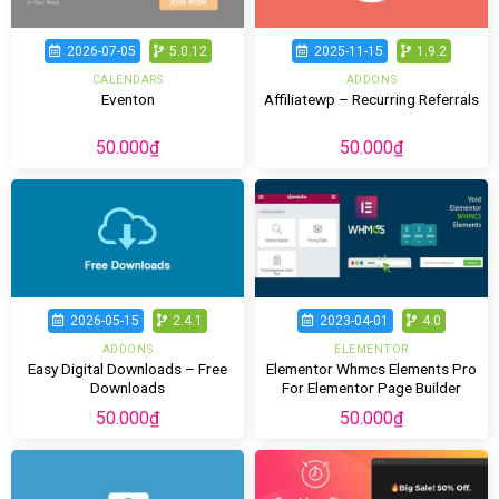
2026-07-05
5.0.12
2025-11-15
1.9.2
CALENDARS
ADDONS
Eventon
Affiliatewp – Recurring Referrals
50.000
₫
50.000
₫
2026-05-15
2.4.1
2023-04-01
4.0
ADDONS
ELEMENTOR
Easy Digital Downloads – Free
Elementor Whmcs Elements Pro
Downloads
For Elementor Page Builder
50.000
₫
50.000
₫