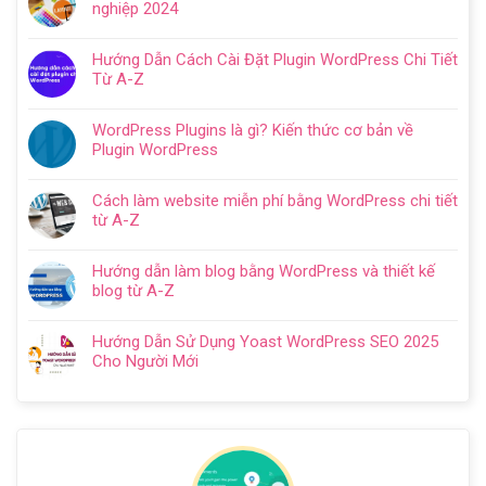
dẫn
nghiệp 2024
luận
tạo
Không
ở
website
có
Cách
Hướng Dẫn Cách Cài Đặt Plugin WordPress Chi Tiết
với
bình
SEO
Từ A-Z
WordPress
luận
web
Không
chi
ở
WordPress:
có
tiết
Thiết
WordPress Plugins là gì? Kiến thức cơ bản về
Hướng
bình
trong
kế
Plugin WordPress
dẫn
luận
5
website
Không
tối
ở
bước
cho
có
ưu
Hướng
Cách làm website miễn phí bằng WordPress chi tiết
doanh
bình
từ
Dẫn
từ A-Z
nghiệp
luận
A
Cách
Không
trọn
ở
–
Cài
có
gói
WordPress
Z
Hướng dẫn làm blog bằng WordPress và thiết kế
Đặt
bình
chuyên
Plugins
cho
blog từ A-Z
Plugin
luận
nghiệp
là
người
Không
WordPress
ở
2024
gì?
mới
có
Chi
Cách
Hướng Dẫn Sử Dụng Yoast WordPress SEO 2025
Kiến
bình
Tiết
làm
Cho Người Mới
thức
luận
Từ
website
Không
cơ
ở
A-
miễn
có
bản
Hướng
Z
phí
bình
về
dẫn
bằng
luận
Plugin
làm
WordPress
ở
WordPress
blog
chi
Hướng