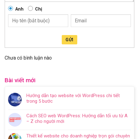
Anh
Chị
GỬI
Chưa có bình luận nào
Bài viết mới
Hướng dẫn tạo website với WordPress chi tiết
trong 5 bước
Không
có
Cách SEO web WordPress: Hướng dẫn tối ưu từ A
bình
– Z cho người mới
luận
Không
ở
có
Hướng
Thiết kế website cho doanh nghiệp trọn gói chuyên
bình