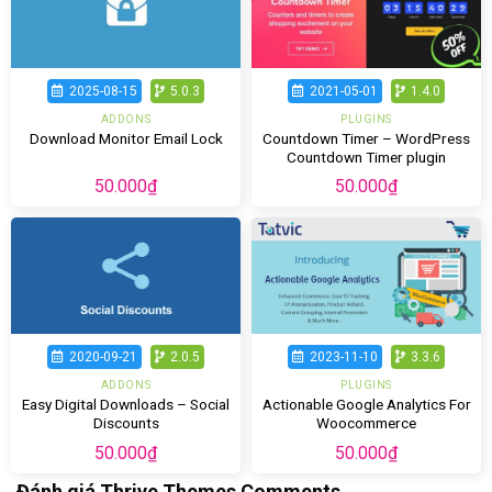
2025-08-15
5.0.3
2021-05-01
1.4.0
ADDONS
PLUGINS
Countdown Timer – WordPress
Download Monitor Email Lock
Countdown Timer plugin
50.000
₫
50.000
₫
2020-09-21
2.0.5
2023-11-10
3.3.6
ADDONS
PLUGINS
Easy Digital Downloads – Social
Actionable Google Analytics For
Discounts
Woocommerce
50.000
₫
50.000
₫
Đánh giá Thrive Themes Comments