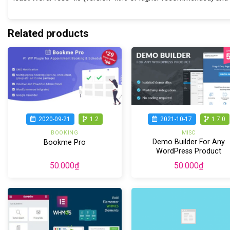
Related products
2020-09-21
1.2
2021-10-17
1.7.0
BOOKING
MISC
Demo Builder For Any
Bookme Pro
WordPress Product
50.000
₫
50.000
₫