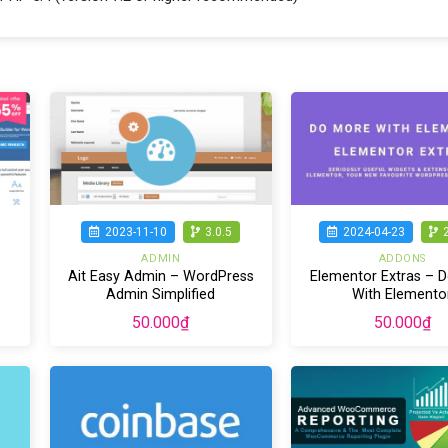
2023-11-10
3.0.5
2024-04-23
ADMIN
ADDONS
Ait Easy Admin – WordPress
Elementor Extras – 
Admin Simplified
With Elemento
50.000
₫
50.000
₫