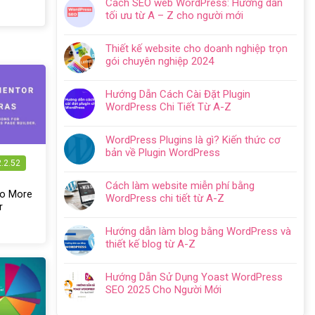
Cách SEO web WordPress: Hướng dẫn
bình
tối ưu từ A – Z cho người mới
luận
Không
ở
có
Hướng
Thiết kế website cho doanh nghiệp trọn
bình
dẫn
gói chuyên nghiệp 2024
luận
tạo
Không
ở
website
có
Cách
Hướng Dẫn Cách Cài Đặt Plugin
với
bình
SEO
WordPress Chi Tiết Từ A-Z
WordPress
luận
web
Không
chi
ở
WordPress:
có
tiết
Thiết
WordPress Plugins là gì? Kiến thức cơ
Hướng
bình
trong
kế
bản về Plugin WordPress
dẫn
luận
5
website
2.2.52
Không
tối
ở
bước
cho
có
ưu
Hướng
Cách làm website miễn phí bằng
doanh
bình
từ
Do More
Dẫn
WordPress chi tiết từ A-Z
nghiệp
luận
A
r
Cách
Không
trọn
ở
–
Cài
có
gói
WordPress
Z
Hướng dẫn làm blog bằng WordPress và
Đặt
bình
chuyên
Plugins
cho
thiết kế blog từ A-Z
Plugin
luận
nghiệp
là
người
Không
WordPress
ở
2024
gì?
mới
có
Chi
Cách
Hướng Dẫn Sử Dụng Yoast WordPress
Kiến
bình
Tiết
làm
SEO 2025 Cho Người Mới
thức
luận
Từ
website
Không
cơ
ở
A-
miễn
có