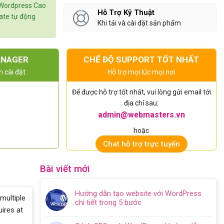
 Wordpress Cao
Hỗ Trợ Kỹ Thuật
date tự động
Khi tải và cài đặt sản phẩm
ANAGER
CHẾ ĐỘ SUPPORT TỐT NHẤT
n cài đặt
Hỗ trợ mọi lúc mọi nơi
Để được hỗ trợ tốt nhất, vui lòng gửi email tới
địa chỉ sau:
admin@webmasters.vn
hoặc
Chat hỗ trợ trực tuyến
Bài viết mới
Hướng dẫn tạo website với WordPress
multiple
chi tiết trong 5 bước
ires at
Không
có