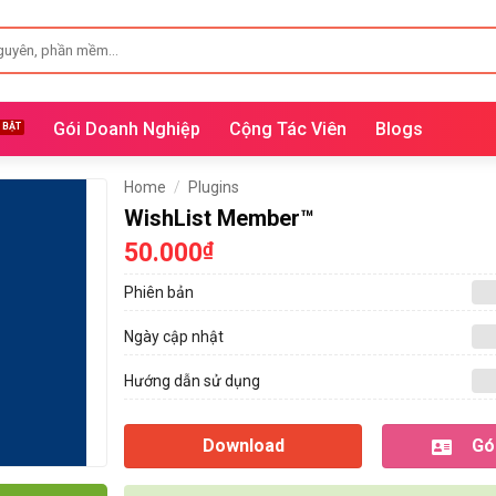
Gói Doanh Nghiệp
Cộng Tác Viên
Blogs
Home
/
Plugins
WishList Member™
50.000
₫
Phiên bản
Ngày cập nhật
Hướng dẫn sử dụng
Download
Gói