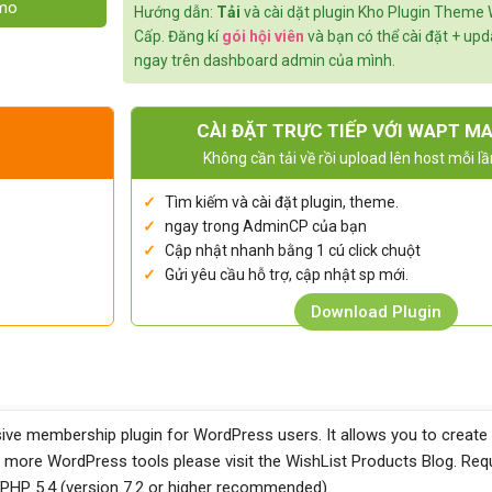
emo
Hướng dẫn:
Tải
và cài dặt plugin Kho Plugin Theme
Cấp. Đăng kí
gói hội viên
và bạn có thể cài đặt + up
ngay trên dashboard admin của mình.
CÀI ĐẶT TRỰC TIẾP VỚI WAPT M
Không cần tải về rồi upload lên host mỗi lầ
Tìm kiếm và cài đặt plugin, theme.
ngay trong AdminCP của bạn
Cập nhật nhanh bằng 1 cú click chuột
Gửi yêu cầu hỗ trợ, cập nhật sp mới.
Download Plugin
ve membership plugin for WordPress users. It allows you to create 
more WordPress tools please visit the WishList Products Blog. Requ
 PHP 5.4 (version 7.2 or higher recommended)