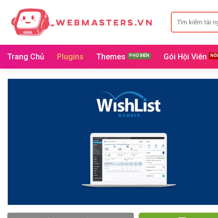
Bỏ
Search
qua
for:
nội
dung
Trang Chủ
Plugins
Themes
Gói Hội Viên